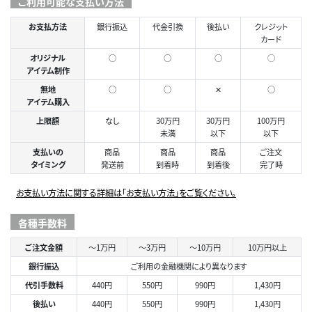
ご利用可能な支払い方法
お支払方法
銀行振込
代金引換
後払い
クレジット
カード
オリジナル
○
○
○
◯
アイテム制作
無地
○
○
✕
○
アイテム購入
上限額
なし
30万円
30万円
100万円
未満
以下
以下
支払いの
商品
商品
商品
ご注文
タイミング
発送前
到着時
到着後
完了時
お支払い方法に関する詳細は「お支払い方法」をご覧ください。
各種手数料
ご注文金額
～1万円
～3万円
～10万円
10万円以上
銀行振込
ご利用の金融機関により異なります
代引手数料
440円
550円
990円
1,430円
後払い
440円
550円
990円
1,430円