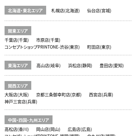
北海道・東北エリア
札幌店(北海道)
仙台店(宮城)
関東エリア
千葉店(千葉)
市原店(千葉)
コンセプトショップPRINTONE-渋谷(東京)
町田店(東京)
東海エリア
高山店(岐阜)
浜松店(静岡)
豊田店(愛知)
関西エリア
大阪店(大阪)
京都三条御幸町店(京都)
西宮店(兵庫)
神戸三宮店(兵庫)
中国・四国・九州エリア
高松店(香川)
岡山店(岡山)
広島店(広島)
コンセプトショップPRINTONE-福岡(福岡)
北九州店(福岡)