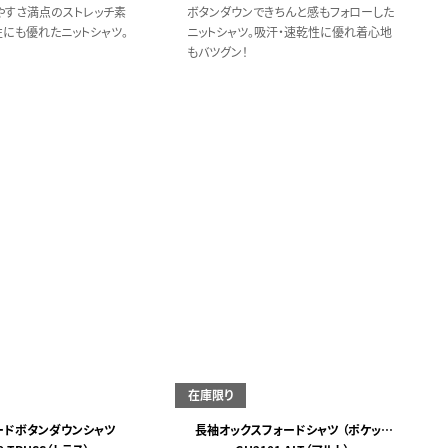
やすさ満点のストレッチ素
ボタンダウンできちんと感もフォローした
速乾性にも優れたニットシャツ。
ニットシャツ。吸汗・速乾性に優れ着心地
もバツグン！
在庫限り
ードボタンダウンシャツ
長袖オックスフォードシャツ （ポケット