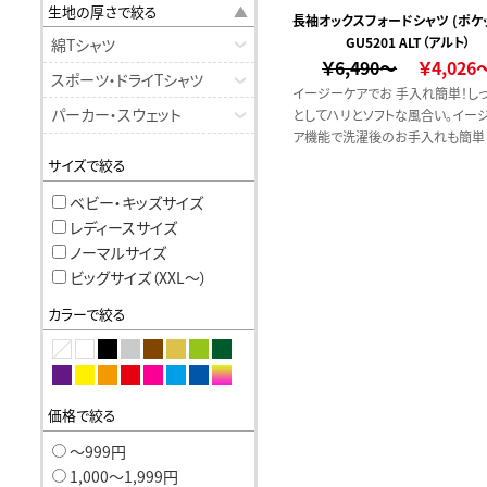
生地の厚さで絞る
長袖オックスフォードシャツ (ポケ
GU5201 ALT（アルト）
綿Tシャツ
￥6,490～
￥4,026
スポーツ・ドライTシャツ
イージーケアでお 手入れ簡単！し
パーカー・スウェット
としてハリとソフトな風合い。イー
ア機能で洗濯後のお手入れも簡単
エステル混でシワになりにくい一品
サイズで絞る
オールシーズン対応の長袖シャツ。
ベビー・キッズサイズ
レディースサイズ
ノーマルサイズ
ビッグサイズ（XXL〜）
カラーで絞る
価格で絞る
〜999円
1,000〜1,999円