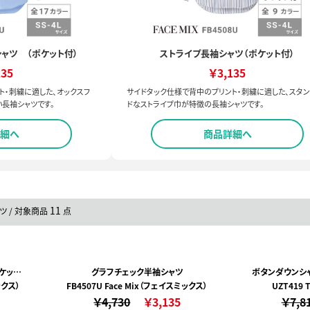
ャツ （ポケット付）
ストライプ長袖シャツ（ポケット付）
135
￥3,135
ト・刺繍に適した、オックスフ
サイドタック仕様で背中のプリント・刺繍に適した、スタ
長袖シャツです。
ドなストライプ巾が特徴の長袖シャツです。
細へ
商品詳細へ
11
ツ / 対象商品
点
ケット
グラフチェック半袖シャツ
ボタンダウンシャ
ックス）
FB4507U Face Mix（フェイスミックス）
UZT419
￥4,730
￥3,135
￥7,8