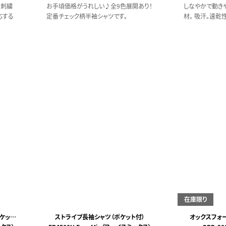
・刺繍
お手頃価格がうれしい♪全9色展開あり！
しなやかで動き
応する
定番チェック柄半袖シャツです。
材。 吸汗。
在庫限り
ケット
ストライプ長袖シャツ（ポケット付）
オックスフォ