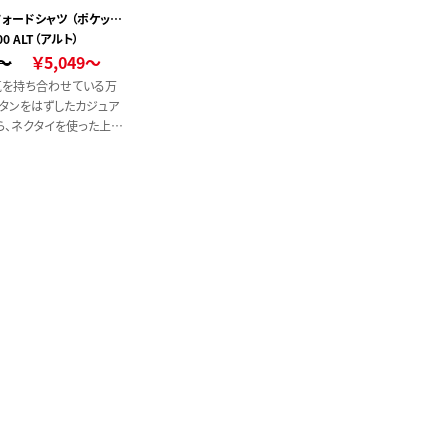
ォードシャツ （ポケット
00 ALT（アルト）
付）
0～
￥5,049～
気を持ち合わせている万
ボタンをはずしたカジュア
ら、ネクタイを使った上品
までしっかりとカバーしま