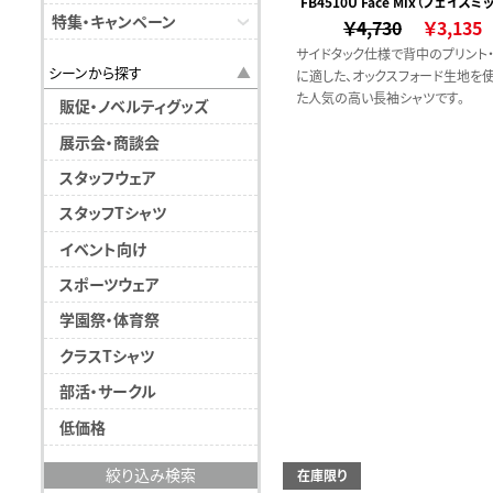
FB4510U Face Mix（フェイスミ
付）
特集・キャンペーン
￥4,730
￥3,135
サイドタック仕様で背中のプリント
シーンから探す
に適した、オックスフォード生地を
た人気の高い長袖シャツです。
販促・ノベルティグッズ
展示会・商談会
スタッフウェア
スタッフTシャツ
イベント向け
スポーツウェア
学園祭・体育祭
クラスTシャツ
部活・サークル
低価格
絞り込み検索
在庫限り