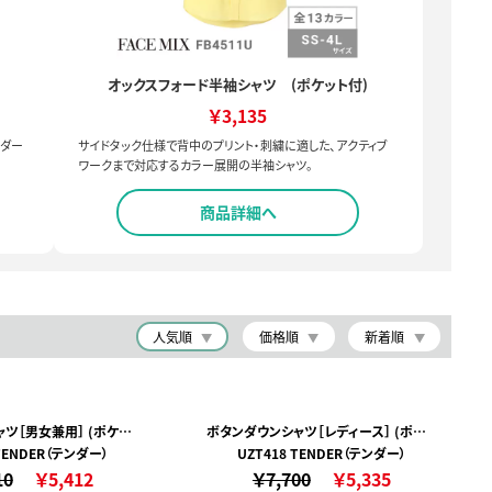
オックスフォード半袖シャツ (ポケット付)
￥3,135
ンダー
サイドタック仕様で背中のプリント・刺繍に適した、アクティブ
ワークまで対応するカラー展開の半袖シャツ。
商品詳細へ
人気順
価格順
新着順
ツ［男女兼用］ (ポケット
ボタンダウンシャツ［レディース］ (ポケッ
 TENDER（テンダー）
付)
UZT418 TENDER（テンダー）
ト付)
10
￥5,412
￥7,700
￥5,335