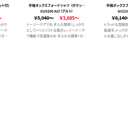
ット付)
半袖オックスフォードシャツ （ポケット
半袖オックスフ
GU5200 ALT（アルト）
付）
GU21
～
￥5,940～
￥3,685～
￥8,14
っかり
イージーケアでお 手入れ簡単！しっかり
トラッドな雰囲
ジーケ
としてハリとソフトな風合い。イージーケ
能選手。トップ
！ポリ
ア機能で洗濯後のお 手入れも簡単！ポリ
ルな着こなしか
です。
エステル混でシワになりにくい一品です。
なスタイリング
す。