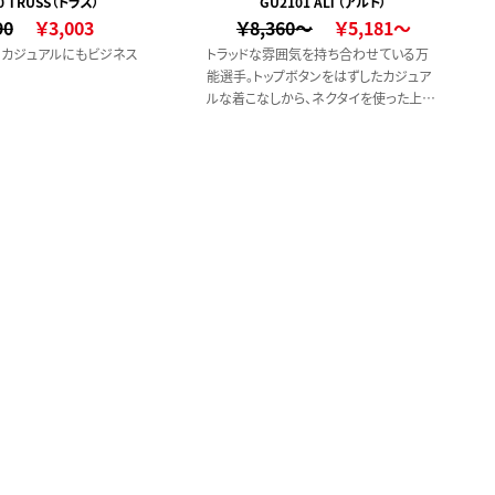
0 TRUSS（トラス）
GU2101 ALT（アルト）
付）
90
￥3,003
￥8,360～
￥5,181～
、カジュアルにもビジネス
トラッドな雰囲気を持ち合わせている万
。
能選手。トップボタンをはずしたカジュア
ルな着こなしから、ネクタイを使った上品
なスタイリングまでしっかりとカバーしま
す。どんな季節にもフィットする長袖シャツ
です。