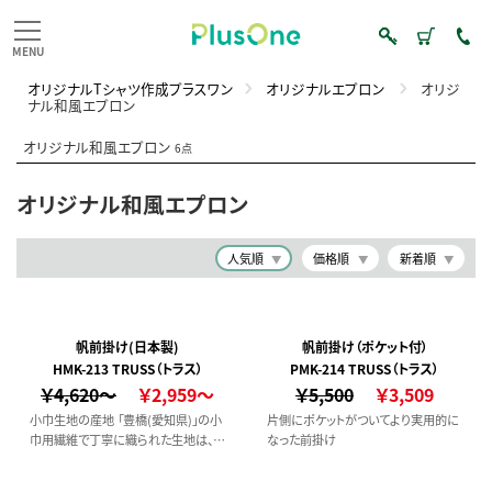
オリジナルTシャツ作成プラスワン
オリジナルエプロン
オリジ
ナル和風エプロン
オリジナル和風エプロン
6点
オリジナル和風エプロン
人気順
価格順
新着順
帆前掛け(日本製)
帆前掛け（ポケット付）
HMK-213 TRUSS（トラス）
PMK-214 TRUSS（トラス）
￥4,620～
￥2,959～
￥5,500
￥3,509
小巾生地の産地 「豊橋(愛知県)」の小
片側にポケットがついてより実用的に
巾用繊維で丁寧に織られた生地は、
なった前掛け
両端に縫製のないこだわりの素材！