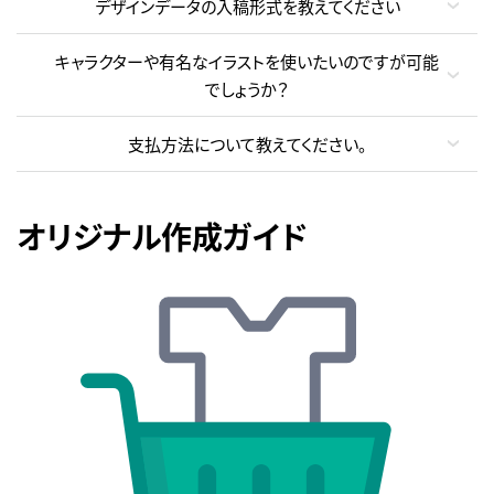
デザインデータの入稿形式を教えてください
キャラクターや有名なイラストを使いたいのですが可能
でしょうか？
支払方法について教えてください。
オリジナル作成ガイド