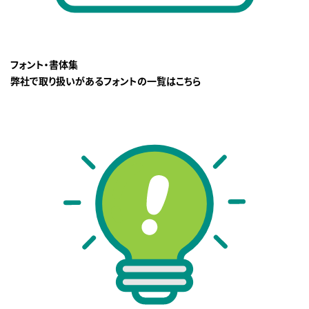
フォント・書体集
弊社で取り扱いがあるフォントの一覧はこちら