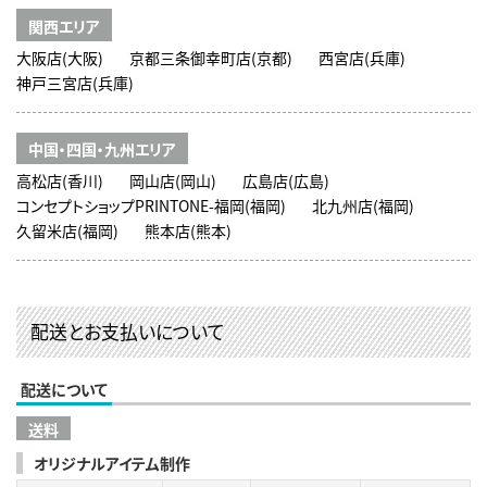
関西エリア
大阪店(大阪)
京都三条御幸町店(京都)
西宮店(兵庫)
神戸三宮店(兵庫)
中国・四国・九州エリア
高松店(香川)
岡山店(岡山)
広島店(広島)
コンセプトショップPRINTONE-福岡(福岡)
北九州店(福岡)
久留米店(福岡)
熊本店(熊本)
配送とお支払いについて
配送について
送料
オリジナルアイテム制作