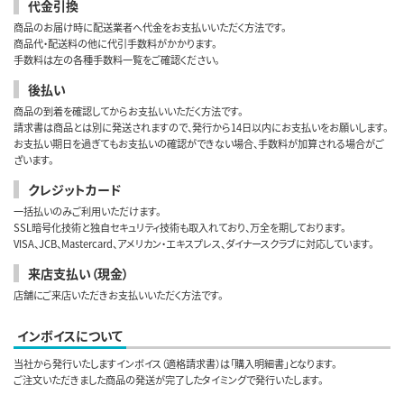
代金引換
商品のお届け時に配送業者へ代金をお支払いいただく方法です。
商品代・配送料の他に代引手数料がかかります。
手数料は左の各種手数料一覧をご確認ください。
後払い
商品の到着を確認してからお支払いいただく方法です。
請求書は商品とは別に発送されますので、発行から14日以内にお支払いをお願いします。
お支払い期日を過ぎてもお支払いの確認ができない場合、手数料が加算される場合がご
ざいます。
クレジットカード
一括払いのみご利用いただけます。
SSL暗号化技術と独自セキュリティ技術も取入れており、万全を期しております。
VISA、JCB、Mastercard、アメリカン・エキスプレス、ダイナースクラブに対応しています。
来店支払い（現金）
店舗にご来店いただきお支払いいただく方法です。
インボイスについて
当社から発行いたしますインボイス（適格請求書）は「購入明細書」となります。
ご注文いただきました商品の発送が完了したタイミングで発行いたします。