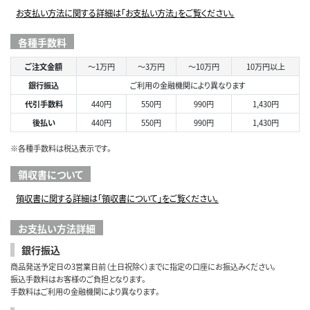
お支払い方法に関する詳細は「お支払い方法」をご覧ください。
各種手数料
ご注文金額
～1万円
～3万円
～10万円
10万円以上
銀行振込
ご利用の金融機関により異なります
代引手数料
440円
550円
990円
1,430円
後払い
440円
550円
990円
1,430円
※各種手数料は税込表示です。
領収書について
領収書に関する詳細は「領収書について」をご覧ください。
お支払い方法詳細
銀行振込
商品発送予定日の3営業日前（土日祝除く）までに指定の口座にお振込みください。
振込手数料はお客様のご負担となります。
手数料はご利用の金融機関により異なります。