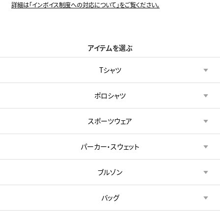
詳細は「インボイス制度への対応について」をご覧ください。
アイテムを選ぶ
Tシャツ
ポロシャツ
スポーツウェア
パーカー・スウェット
ブルゾン
バッグ