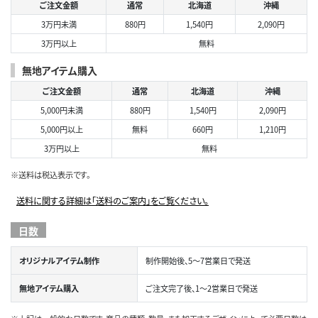
ご注文金額
通常
北海道
沖縄
3万円未満
880円
1,540円
2,090円
3万円以上
無料
無地アイテム購入
ご注文金額
通常
北海道
沖縄
5,000円未満
880円
1,540円
2,090円
5,000円以上
無料
660円
1,210円
3万円以上
無料
※送料は税込表示です。
送料に関する詳細は「送料のご案内」をご覧ください。
日数
オリジナルアイテム制作
制作開始後、5～7営業日で発送
無地アイテム購入
ご注文完了後、1～2営業日で発送