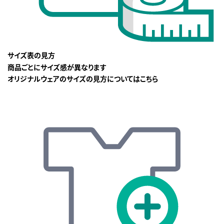
サイズ表の見方
商品ごとにサイズ感が異なります
オリジナルウェアのサイズの見方についてはこちら