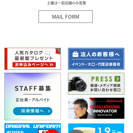
土曜は一部店舗のみ営業
MAIL FORM