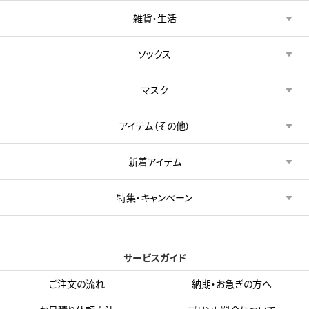
雑貨・生活
ソックス
マスク
アイテム（その他）
新着アイテム
特集・キャンペーン
サービスガイド
ご注文の流れ
納期・お急ぎの方へ