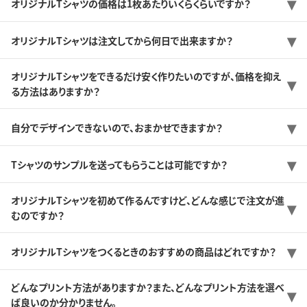
オリジナルTシャツの価格は1枚あたりいくらくらいですか？
オリジナルTシャツは注文してから何日で出来ますか？
オリジナルTシャツをできるだけ安く作りたいのですが、価格を抑え
る方法はありますか？
自分でデザインできないので、おまかせできますか？
Tシャツのサンプルを送ってもらうことは可能ですか？
オリジナルTシャツを初めて作るんですけど、どんな感じで注文が進
むのですか？
オリジナルTシャツをつくるときのおすすめの商品はどれですか？
どんなプリント方法がありますか？また、どんなプリント方法を選べ
ば良いのか分かりません。