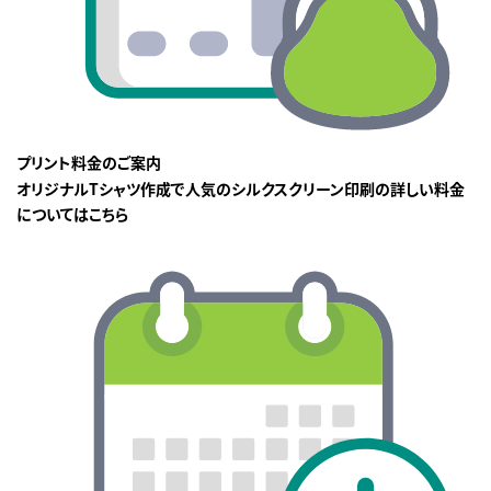
プリント料金のご案内
オリジナルTシャツ作成で人気のシルクスクリーン印刷の詳しい料金
についてはこちら