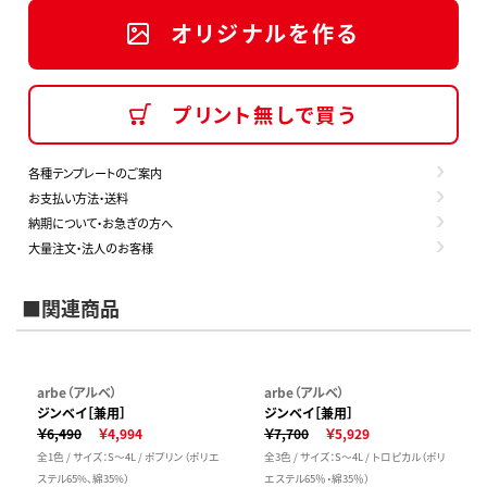
オリジナルを作る
プリント無しで買う
各種テンプレートのご案内
お支払い方法・送料
納期について・お急ぎの方へ
大量注文・法人のお客様
■関連商品
arbe（アルベ）
arbe（アルベ）
ジンベイ［兼用］
ジンベイ［兼用］
￥6,490
￥4,994
￥7,700
￥5,929
全1色 / サイズ：S～4L / ポプリン（ポリエ
全3色 / サイズ：S～4L / トロピカル（ポリ
ステル65%、綿35%）
エステル65％・綿35％）