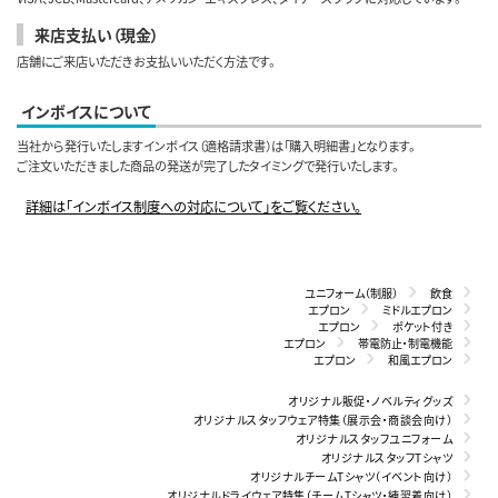
来店支払い（現金）
店舗にご来店いただきお支払いいただく方法です。
インボイスについて
当社から発行いたしますインボイス（適格請求書）は「購入明細書」となります。
ご注文いただきました商品の発送が完了したタイミングで発行いたします。
詳細は「インボイス制度への対応について」をご覧ください。
ユニフォーム（制服）
飲食
エプロン
ミドルエプロン
エプロン
ポケット付き
エプロン
帯電防止・制電機能
エプロン
和風エプロン
オリジナル販促・ノベルティグッズ
オリジナルスタッフウェア特集（展示会・商談会向け）
オリジナルスタッフユニフォーム
オリジナルスタッフTシャツ
オリジナルチームTシャツ（イベント向け）
オリジナルドライウェア特集（チームTシャツ・練習着向け）