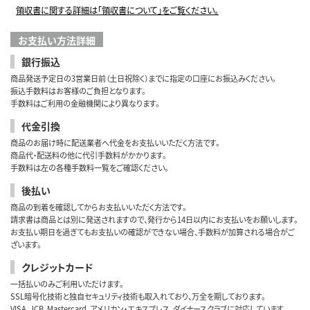
領収書に関する詳細は「領収書について」をご覧ください。
お支払い方法詳細
銀行振込
商品発送予定日の3営業日前（土日祝除く）までに指定の口座にお振込みください。
振込手数料はお客様のご負担となります。
手数料はご利用の金融機関により異なります。
代金引換
商品のお届け時に配送業者へ代金をお支払いいただく方法です。
商品代・配送料の他に代引手数料がかかります。
手数料は左の各種手数料一覧をご確認ください。
後払い
商品の到着を確認してからお支払いいただく方法です。
請求書は商品とは別に発送されますので、発行から14日以内にお支払いをお願いします。
お支払い期日を過ぎてもお支払いの確認ができない場合、手数料が加算される場合がご
ざいます。
クレジットカード
一括払いのみご利用いただけます。
SSL暗号化技術と独自セキュリティ技術も取入れており、万全を期しております。
VISA、JCB、Mastercard、アメリカン・エキスプレス、ダイナースクラブに対応しています。