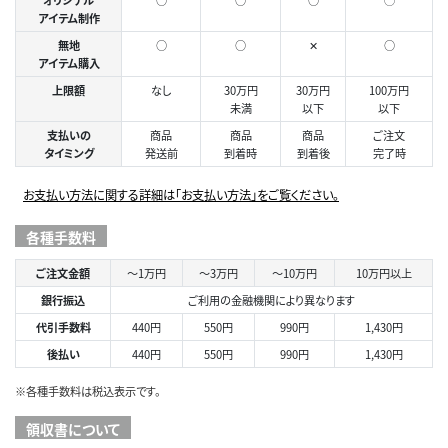
オリジナル
○
○
○
◯
アイテム制作
無地
○
○
✕
○
アイテム購入
上限額
なし
30万円
30万円
100万円
未満
以下
以下
支払いの
商品
商品
商品
ご注文
タイミング
発送前
到着時
到着後
完了時
お支払い方法に関する詳細は「お支払い方法」をご覧ください。
各種手数料
ご注文金額
～1万円
～3万円
～10万円
10万円以上
銀行振込
ご利用の金融機関により異なります
代引手数料
440円
550円
990円
1,430円
後払い
440円
550円
990円
1,430円
※各種手数料は税込表示です。
領収書について