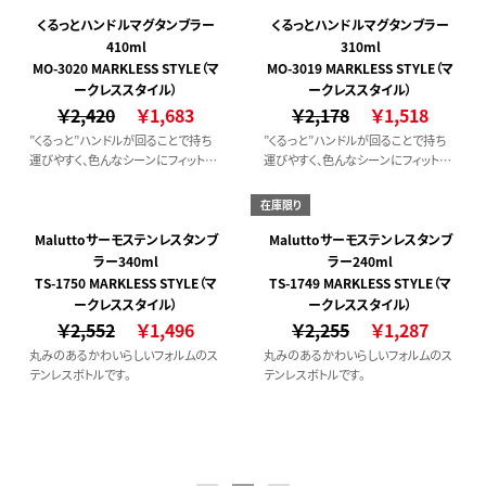
い口径の広さなど、機能性にこだわっ
いのがポイントです。中の層を厚くし、
た商品です。
より多くの断熱材（ウレタン）を入れら
くるっとハンドルマグタンブラー
くるっとハンドルマグタンブラー
れるよう設計することで保温保冷性能
410ml
310ml
もアップし実用性も抜群です。
MO-3020 MARKLESS STYLE（マ
MO-3019 MARKLESS STYLE（マ
ークレススタイル）
ークレススタイル）
￥2,420
￥1,683
￥2,178
￥1,518
”くるっと”ハンドルが回ることで持ち
”くるっと”ハンドルが回ることで持ち
運びやすく、色んなシーンにフィットす
運びやすく、色んなシーンにフィットす
るタンブラーです。
るタンブラーです。
在庫限り
Maluttoサーモステンレスタンブ
Maluttoサーモステンレスタンブ
ラー340ml
ラー240ml
TS-1750 MARKLESS STYLE（マ
TS-1749 MARKLESS STYLE（マ
ークレススタイル）
ークレススタイル）
￥2,552
￥1,496
￥2,255
￥1,287
丸みのあるかわいらしいフォルムのス
丸みのあるかわいらしいフォルムのス
テンレスボトルです。
テンレスボトルです。