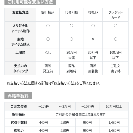
ご利用可能な支払い方法
お支払方法
銀行振込
代金引換
後払い
クレジット
カード
オリジナル
○
○
○
◯
アイテム制作
無地
○
○
✕
○
アイテム購入
上限額
なし
30万円
30万円
100万円
未満
以下
以下
支払いの
商品
商品
商品
ご注文
タイミング
発送前
到着時
到着後
完了時
お支払い方法に関する詳細は「お支払い方法」をご覧ください。
各種手数料
ご注文金額
～1万円
～3万円
～10万円
10万円以上
銀行振込
ご利用の金融機関により異なります
代引手数料
440円
550円
990円
1,430円
後払い
440円
550円
990円
1,430円