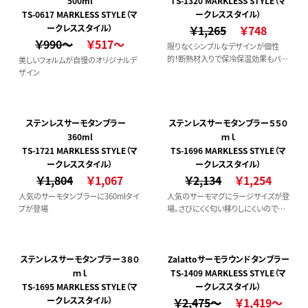
500ml
TS-1320 MARKLESS STYLE（マ
TS-0617 MARKLESS STYLE（マ
ークレススタイル）
ークレススタイル）
￥1,265
￥748
￥990～
￥517～
限りなくシンプルなデザインが個性
的！断熱材入りで保冷保温効果もバツ
美しいフォルムが自慢のオリジナルデ
グン！
ザイン
ステンレスサーモタンブラー
ステンレスサーモタンブラー５５０
360ml
ｍｌ
TS-1721 MARKLESS STYLE（マ
TS-1696 MARKLESS STYLE（マ
ークレススタイル）
ークレススタイル）
￥1,804
￥1,067
￥2,134
￥1,254
人気のサーモタンブラーに360mlタイ
人気のサーモマグにラージサイズが登
プが登場
場。さびにくく匂い移りしにくいのでい
つも清潔に使用できます。
ステンレスサーモタンブラー３８０
Zalattoサーモラウンドタンブラー
ｍｌ
TS-1409 MARKLESS STYLE（マ
TS-1695 MARKLESS STYLE（マ
ークレススタイル）
ークレススタイル）
￥2,475～
￥1,419～