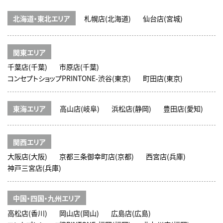
北海道・東北エリア
札幌店(北海道)
仙台店(宮城)
関東エリア
千葉店(千葉)
市原店(千葉)
コンセプトショップPRINTONE-渋谷(東京)
町田店(東京)
東海エリア
高山店(岐阜)
浜松店(静岡)
豊田店(愛知)
関西エリア
大阪店(大阪)
京都三条御幸町店(京都)
西宮店(兵庫)
神戸三宮店(兵庫)
中国・四国・九州エリア
高松店(香川)
岡山店(岡山)
広島店(広島)