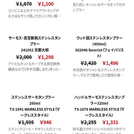
￥1,870
￥1,100
見た目にオシャレなサーモタイプのタ
ンブラー
コンビニなどのテイクアウトカップが
おさまるサイズ感。さびにくく匂い移り
しにくいのでいつも清潔に使用できま
す。
サーモス・真空断熱ステンレスタン
ウッド調ステンレスタンブラー
ブラー
(450ml)
241052 京都大和
302046 favorist（フェイバリス
￥2,000
￥1,298
ト）
￥2,420
￥1,496
アイスもホットもキープする真空断熱
構造なので1年中活躍します。持った時
木目調がオシャレなステンレスタンブ
の収まりの良さや口当たりの良い丸み
ラー。デスクで使用したり普段の食事
を帯びた飲み口など、こだわりの形も
の時やアウトドアにも！
人気の理由。
ステンレスサーモタンブラー
ハンドルサーモステンレスタンブ
260ml
ラー320ml
TS-1941 MARKLESS STYLE（マ
TS-1876 MARKLESS STYLE（マ
ークレススタイル）
ークレススタイル）
￥1,595
￥946
￥2,255
￥1,331
スティックコーヒーやオフィスのコーヒ
持ち運びやすいハンドル付のフタがつ