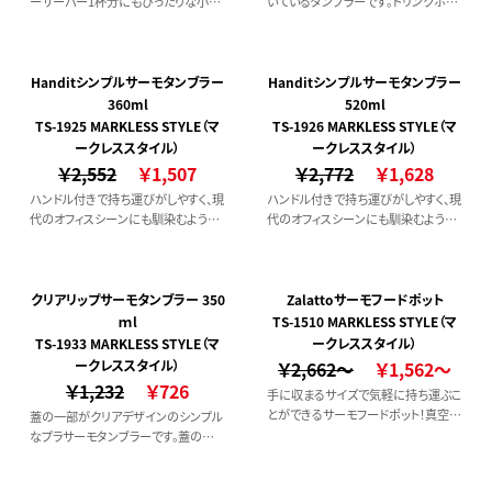
ーサーバー1杯分にもぴったりな小さ
いているタンブラーです。ドリンクホル
め容量サイズです。またコンビニコーヒ
ダーとしても使用可能でホット・アイス
ーなどのホット用テイクアウトカップ
どちらも対応可能なので通年を通して
が入り、保温できる形状です。そのまま
ご使用いただけます。本体は真空二層
ドリンクを入れて使っても、カップホル
構造になっているため飲み物の温度
Handitシンプルサーモタンブラー
Handitシンプルサーモタンブラー
ダーとして使っても長時間飲みごろ温
が持続しやすい構造です。
360ml
520ml
度を保ちます。素材はステンレス（18-
TS-1925 MARKLESS STYLE（マ
TS-1926 MARKLESS STYLE（マ
8）を使用しているため、錆びにくく、臭
ークレススタイル）
ークレススタイル）
いもつきにくいのも嬉しい点です。
￥2,552
￥1,507
￥2,772
￥1,628
ハンドル付きで持ち運びがしやすく、現
ハンドル付きで持ち運びがしやすく、現
代のオフィスシーンにも馴染むような
代のオフィスシーンにも馴染むような
色合いのタンブラーです。フタ部分に
色合いのタンブラーです。フタ部分に
ハンドルが付いており、男性も女性も
ハンドルが付いており、男性も女性も
指がかけやすいサイズ感です。フタ部
指がかけやすいサイズ感です。フタ部
分を窪ませる事で、持ちやすく目立ち
分を窪ませる事で、持ちやすく目立ち
クリアリップサーモタンブラー 350
Zalattoサーモフードポット
にくいデザインのハンドルを実現して
にくいデザインのハンドルを実現して
ｍl
TS-1510 MARKLESS STYLE（マ
います。フタ部分にウレタンをいれ、タ
います。フタ部分にウレタンをいれ、タ
TS-1933 MARKLESS STYLE（マ
ークレススタイル）
ンブラーの真空層内に銅メッキを行う
ンブラーの真空層内に銅メッキを行う
ークレススタイル）
￥2,662～
￥1,562～
事で、 より高い保温保冷機能が期待で
事で、より高い保温保冷機能が期待で
￥1,232
￥726
手に収まるサイズで気軽に持ち運ぶこ
きます。
きます。
とができるサーモフードポット！真空二
蓋の一部がクリアデザインのシンプル
層構造で保冷保温効果も高く、長時間
なプラサーモタンブラーです。蓋の一
の持ち運びでもおいしさをキープしま
部がクリアになっていることで、飲み
す。大きな具材を入れやすく、洗いやす
物を飲む際に中身が見えて飲みやす