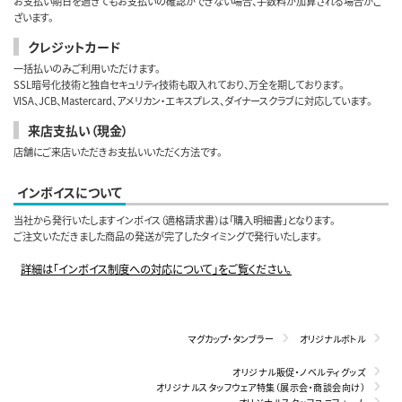
お支払い期日を過ぎてもお支払いの確認ができない場合、手数料が加算される場合がご
ざいます。
クレジットカード
一括払いのみご利用いただけます。
SSL暗号化技術と独自セキュリティ技術も取入れており、万全を期しております。
VISA、JCB、Mastercard、アメリカン・エキスプレス、ダイナースクラブに対応しています。
来店支払い（現金）
店舗にご来店いただきお支払いいただく方法です。
インボイスについて
当社から発行いたしますインボイス（適格請求書）は「購入明細書」となります。
ご注文いただきました商品の発送が完了したタイミングで発行いたします。
詳細は「インボイス制度への対応について」をご覧ください。
マグカップ・タンブラー
オリジナルボトル
オリジナル販促・ノベルティグッズ
オリジナルスタッフウェア特集（展示会・商談会向け）