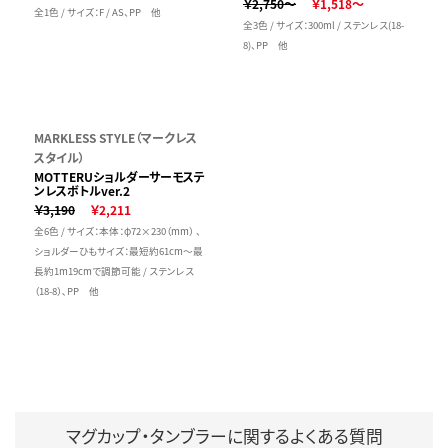
￥2,750～
￥1,518～
全1色 / サイズ：F / AS、PP 他
全3色 / サイズ：300ml / ステンレス(18-
8)、PP 他
MARKLESS STYLE（マークレス
スタイル）
MOTTERUショルダーサーモステ
ンレスボトルver.2
￥3,190
￥2,211
全6色 / サイズ：本体：φ72×230（mm） 、
ショルダーひもサイズ：最短約61cm～最
長約1m19cmで調節可能 / ステンレス
（18-8）､PP 他
マグカップ・タンブラーに関するよくある質問