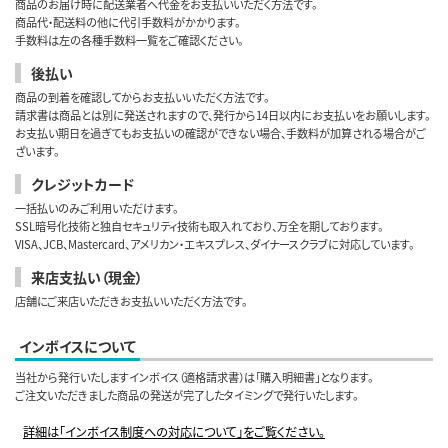
商品のお届け時に配送業者へ代金をお支払いいただく方法です。
商品代・配送料の他に代引手数料がかかります。
手数料は左の各種手数料一覧をご確認ください。
後払い
商品の到着を確認してからお支払いいただく方法です。
請求書は商品とは別に発送されますので、発行から14日以内にお支払いをお願いします。
お支払い期日を過ぎてもお支払いの確認ができない場合、手数料が加算される場合がご
ざいます。
クレジットカード
一括払いのみご利用いただけます。
SSL暗号化技術と独自セキュリティ技術も取入れており、万全を期しております。
VISA、JCB、Mastercard、アメリカン・エキスプレス、ダイナースクラブに対応しています。
来店支払い（現金）
店舗にご来店いただきお支払いいただく方法です。
インボイスについて
当社から発行いたしますインボイス（適格請求書）は「購入明細書」となります。
ご注文いただきました商品の発送が完了したタイミングで発行いたします。
詳細は「インボイス制度への対応について」をご覧ください。