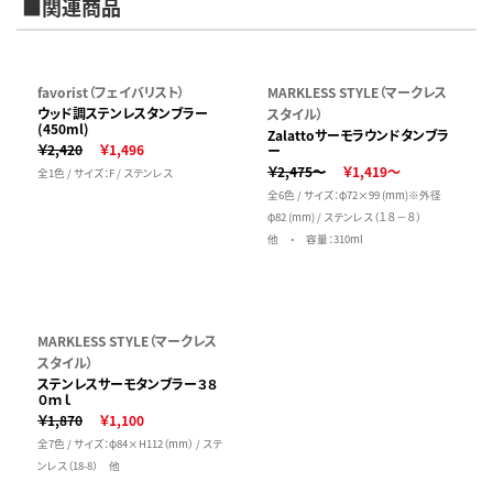
■関連商品
favorist（フェイバリスト）
MARKLESS STYLE（マークレス
ウッド調ステンレスタンブラー
スタイル）
(450ml)
Zalattoサーモラウンドタンブラ
￥2,420
￥1,496
ー
￥2,475～
￥1,419～
全1色 / サイズ：F / ステンレス
全6色 / サイズ：φ72×99 (mm)※外径
φ82 (mm) / ステンレス（１８－８）
他 ・ 容量：310ml
MARKLESS STYLE（マークレス
スタイル）
ステンレスサーモタンブラー３８
０ｍｌ
￥1,870
￥1,100
全7色 / サイズ：φ84×H112（mm） / ステ
ンレス（18-8） 他