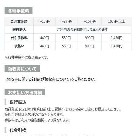
各種手数料
ご注文金額
～1万円
～3万円
～10万円
10万円以上
銀行振込
ご利用の金融機関により異なります
代引手数料
440円
550円
990円
1,430円
後払い
440円
550円
990円
1,430円
※各種手数料は税込表示です。
領収書について
領収書に関する詳細は「領収書について」をご覧ください。
お支払い方法詳細
銀行振込
商品発送予定日の3営業日前（土日祝除く）までに指定の口座にお振込みください。
振込手数料はお客様のご負担となります。
手数料はご利用の金融機関により異なります。
代金引換