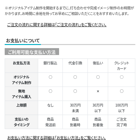
※オリジナルアイテム制作を開始するまでに、打ち合わせや完成イメージ制作のお時間が
かかります。お時間に余裕を持ってお早めにご相談いただくことをおすすめいたします。
ご注文の流れに関する詳細は「ご注文の流れ」をご覧ください。
お支払いについて
ご利用可能な支払い方法
お支払方法
銀行振込
代金引換
後払い
クレジット
カード
オリジナル
○
○
○
◯
アイテム制作
無地
○
○
✕
○
アイテム購入
上限額
なし
30万円
30万円
100万円
未満
以下
以下
支払いの
商品
商品
商品
ご注文
タイミング
発送前
到着時
到着後
完了時
お支払い方法に関する詳細は「お支払い方法」をご覧ください。