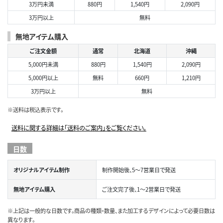
3万円未満
880円
1,540円
2,090円
3万円以上
無料
無地アイテム購入
ご注文金額
通常
北海道
沖縄
5,000円未満
880円
1,540円
2,090円
5,000円以上
無料
660円
1,210円
3万円以上
無料
※送料は税込表示です。
送料に関する詳細は「送料のご案内」をご覧ください。
日数
オリジナルアイテム制作
制作開始後、5～7営業日で発送
無地アイテム購入
ご注文完了後、1～2営業日で発送
※上記は一般的な日数です。商品の種類・数量、また加工するデザインによって必要日数は
異なります。