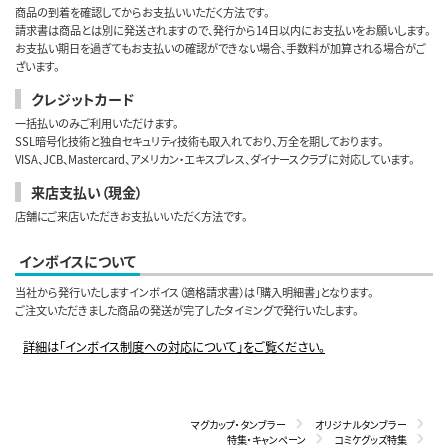
商品の到着を確認してからお支払いいただく方法です。
請求書は商品とは別に発送されますので、発行から14日以内にお支払いをお願いします。
お支払い期日を過ぎてもお支払いの確認ができない場合、手数料が加算される場合がご
ざいます。
クレジットカード
一括払いのみご利用いただけます。
SSL暗号化技術と独自セキュリティ技術も取入れており、万全を期しております。
VISA、JCB、Mastercard、アメリカン・エキスプレス、ダイナースクラブに対応しています。
来店支払い（現金）
店舗にご来店いただきお支払いいただく方法です。
インボイスについて
当社から発行いたしますインボイス（適格請求書）は「購入明細書」となります。
ご注文いただきました商品の発送が完了したタイミングで発行いたします。
詳細は「インボイス制度への対応について」をご覧ください。
マグカップ・タンブラー
オリジナルタンブラー
特集・キャンペーン
コミケグッズ特集