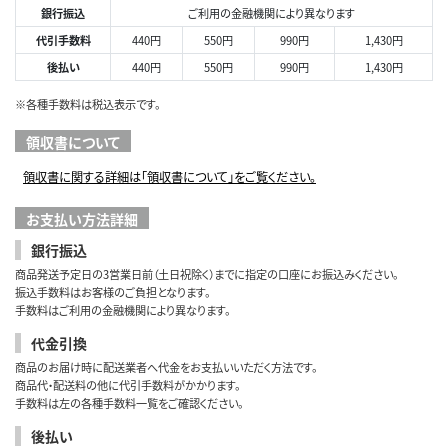
銀行振込
ご利用の金融機関により異なります
代引手数料
440円
550円
990円
1,430円
後払い
440円
550円
990円
1,430円
※各種手数料は税込表示です。
領収書について
領収書に関する詳細は「領収書について」をご覧ください。
お支払い方法詳細
銀行振込
商品発送予定日の3営業日前（土日祝除く）までに指定の口座にお振込みください。
振込手数料はお客様のご負担となります。
手数料はご利用の金融機関により異なります。
代金引換
商品のお届け時に配送業者へ代金をお支払いいただく方法です。
商品代・配送料の他に代引手数料がかかります。
手数料は左の各種手数料一覧をご確認ください。
後払い