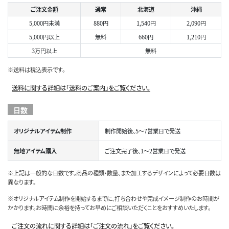
ご注文金額
通常
北海道
沖縄
5,000円未満
880円
1,540円
2,090円
5,000円以上
無料
660円
1,210円
3万円以上
無料
※送料は税込表示です。
送料に関する詳細は「送料のご案内」をご覧ください。
日数
オリジナルアイテム制作
制作開始後、5～7営業日で発送
無地アイテム購入
ご注文完了後、1～2営業日で発送
※上記は一般的な日数です。商品の種類・数量、また加工するデザインによって必要日数は
異なります。
※オリジナルアイテム制作を開始するまでに、打ち合わせや完成イメージ制作のお時間が
かかります。お時間に余裕を持ってお早めにご相談いただくことをおすすめいたします。
ご注文の流れに関する詳細は「ご注文の流れ」をご覧ください。