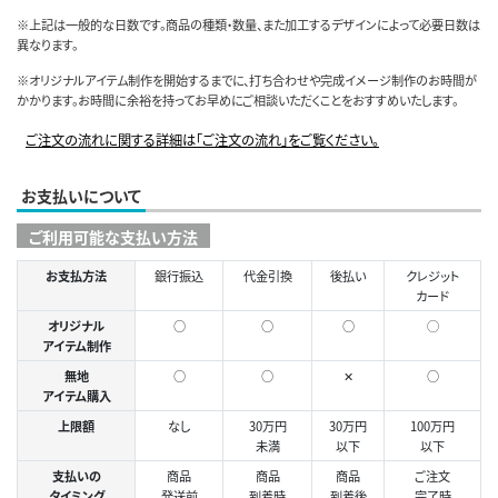
※上記は一般的な日数です。商品の種類・数量、また加工するデザインによって必要日数は
異なります。
※オリジナルアイテム制作を開始するまでに、打ち合わせや完成イメージ制作のお時間が
かかります。お時間に余裕を持ってお早めにご相談いただくことをおすすめいたします。
ご注文の流れに関する詳細は「ご注文の流れ」をご覧ください。
お支払いについて
ご利用可能な支払い方法
お支払方法
銀行振込
代金引換
後払い
クレジット
カード
オリジナル
○
○
○
◯
アイテム制作
無地
○
○
✕
○
アイテム購入
上限額
なし
30万円
30万円
100万円
未満
以下
以下
支払いの
商品
商品
商品
ご注文
タイミング
発送前
到着時
到着後
完了時