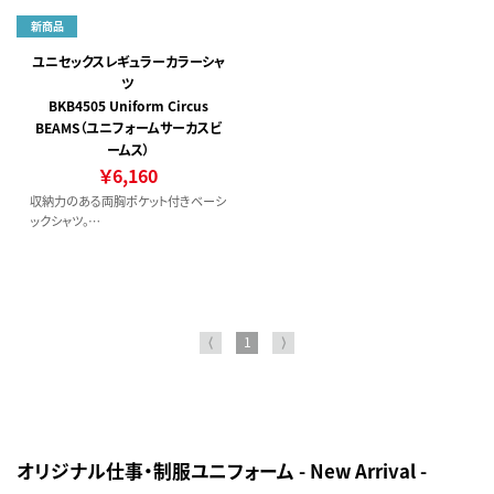
後ろウエストゴムでサイズ変化に柔軟
環境に優しいECO素材「再生ペットボ
に対応。
トル繊維」を採用。
新商品
ウエストのサイズ調整に便利なスピン
ドル付き。
ユニセックスレギュラーカラーシャ
ツ
BKB4505 Uniform Circus
BEAMS（ユニフォームサーカスビ
ームス）
￥6,160
収納力のある両胸ポケット付きベーシ
ックシャツ。
シンプルながらもこだわりのシルエッ
トで差が付く一枚。
⟨
1
⟩
オリジナル仕事・制服ユニフォーム - New Arrival -