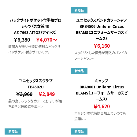
にさりげないエレガンスを添えました。
ステイフレッシュ加工)を採用。吸水速
乾性があり、伸縮性のある素材で着心
新商品
地の良い商品です。ユニセックス対象
商品。
バックサイドポケット付半袖ポロ
ユニセックスバンドカラーシャツ
シャツ（男女兼用）
BKB4506 Uniform Circus
AZ-7663 AITOZ（アイトス）
BEAMS（ユニフォームサーカスビ
￥6,380
￥4,070～
ームス）
￥6,160
前屈みが多い作業に便利なバックサ
イドポケット付きポロシャツ。
スッキリとした襟元が特徴のバンドカ
ラーシャツ。
収納力の高い両胸ポケット付き。
新商品
ユニセックススクラブ
キャップ
TB4502U
BKA9001 Uniform Circus
￥3,960
￥2,849
BEAMS（ユニフォームサーカスビ
ームス）
品の良いシックなカラーと佇まいが落
￥4,620
ち着きと信頼感を演出。
機能とデザインをシンプルにまとめた
ポリジンの抗菌防臭加工でいつでも
汎用性の高さが魅力です。
清潔に。
サイズ調整可能なアジャスター付き
新商品
新商品