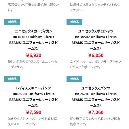
高通気シャツで装いも着心地も軽やか
防風性のあるスタジャンテイストのジ
に。
ャケット。
“ベタつかない”が長続きする一着。
環境に配慮したECO素材「再生ペット
ボトル繊維」を採用。
新商品
新商品
抗菌防臭加工「ポリジン・ステイフレッ
シュ加工」でいつもクリーンに。
ユニセックスカーディガン
ユニセックスポロシャツ
BKJ0703 Uniform Circus
BKB4502 Uniform Circus
BEAMS（ユニフォームサーカスビ
BEAMS（ユニフォームサーカスビ
ームス）
ームス）
￥6,930
￥6,050
優しい肌触りの「ダンボールニット」カ
ネイビーベースに襟にカラーアクセン
ーディガン。
トが入ったポロシャツ。
寒い季節はもちろん、冷暖房にも一枚
抗菌防臭加工とスナップボタンですっ
あれば安心。
きりとしたデザインが特長。
新商品
新商品
レディススキニーパンツ
ユニセックスパンツ
BKP6301 Uniform Circus
BKP6701 Uniform Circus
BEAMS（ユニフォームサーカスビ
BEAMS（ユニフォームサーカスビ
ームス）
ームス）
￥7,590
￥7,260
動きやすさとファッション性を兼ね備
使い勝手の良いサイドポケットが印象
えたスキニーパンツ。
的なパンツ。