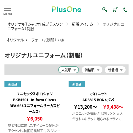
オリジナルTシャツ作成プラスワン
新着アイテム
オリジナルユ
ニフォーム（制服）
オリジナルユニフォーム（制服）
21点
オリジナルユニフォーム（制服）
人気順
価格順
新着順
新商品
新商品
ユニセックスポロシャツ
ポロニット
BKB4501 Uniform Circus
AD8815 BON（ボン）
BEAMS（ユニフォームサーカスビ
￥13,200～
￥9,438～
ームス）
ポロニットの気軽さは残しつつ､大人
￥6,050
がきれいにラクに着られるバランスを
追求。ゆとりのあるシルエットに、品よ
襟と袖口に施したネイビーの配色が
く見えるディテールを重ね、カジュアル
アクセント。抗菌防臭加工(ポリジン・