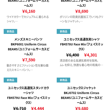
BEAMS（ユニフォームサーカスビ
BEAMS（ユニフォームサーカスビ
ームス）
ームス）
￥6,160
￥8,690
ワイドカラーでカジュアルに着られる
ポリジンの防臭抗菌加工でいつもクリ
シャツ。
ーンなジャケット。
バイカラーの配色がメリハリのあるデ
物の出し入れがしやすいマチ付きポケ
ザイン。
ット仕様。
新商品
新商品
メンズスキニーパンツ
ユニセックス高通気和シャツ
BKP6001 Uniform Circus
FB4578U Face Mix（フェイスミッ
BEAMS（ユニフォームサーカスビ
クス）
ームス）
￥6,490
￥4,301
￥7,590
清涼感のある高通気素材を採用。
ムレを抑え、快適な着心地の和風のシ
動きやすさとファッション性を兼ね備
ャツ。
えたスキニーパンツ。
後ろウエストゴムでサイズ変化に柔軟
に対応。
新商品
新商品
ユニセックス高通気スタンドカラ
ユニセックスジャケット
ーシャツ
BKJ0702 Uniform Circus
FB4579U Face Mix（フェイスミッ
BEAMS（ユニフォームサーカスビ
クス）
ームス）
￥6,710
￥4,444
￥9,680