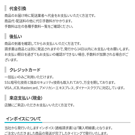
代金引換
商品のお届け時に配送業者へ代金をお支払いいただく方法です。
商品代・配送料の他に代引手数料がかかります。
手数料は左の各種手数料一覧をご確認ください。
後払い
商品の到着を確認してからお支払いいただく方法です。
請求書は商品とは別に発送されますので、発行から14日以内にお支払いをお願いします。
お支払い期日を過ぎてもお支払いの確認ができない場合、手数料が加算される場合がご
ざいます。
クレジットカード
一括払いのみご利用いただけます。
SSL暗号化技術と独自セキュリティ技術も取入れており、万全を期しております。
VISA、JCB、Mastercard、アメリカン・エキスプレス、ダイナースクラブに対応しています。
来店支払い（現金）
店舗にご来店いただきお支払いいただく方法です。
インボイスについて
当社から発行いたしますインボイス（適格請求書）は「購入明細書」となります。
ご注文いただきました商品の発送が完了したタイミングで発行いたします。