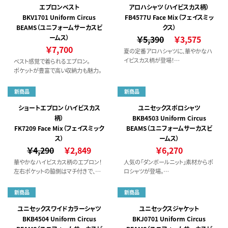
エプロンベスト
アロハシャツ（ハイビスカス柄）
BKV1701 Uniform Circus
FB4577U Face Mix（フェイスミッ
BEAMS（ユニフォームサーカスビ
クス）
ームス）
￥5,390
￥3,575
￥7,700
夏の定番アロハシャツに、華やかなハ
イビスカス柄が登場！
ベスト感覚で着られるエプロン。
襟を閉じて着用もできる開襟仕様で
ポケットが豊富で高い収納力も魅力。
す。
新商品
新商品
ショートエプロン（ハイビスカス
ユニセックスポロシャツ
柄）
BKB4503 Uniform Circus
FK7209 Face Mix（フェイスミック
BEAMS（ユニフォームサーカスビ
ス）
ームス）
￥4,290
￥2,849
￥6,270
華やかなハイビスカス柄のエプロン！
人気の「ダンボールニット」素材からポ
左右ポケットの脇側はマチ付きで、収
ロシャツが登場。
納力もあります。
ソフトな肌触りとストレッチ性でワーク
カラフルな明るさで、カフェやビアガー
シーンを快適に。
新商品
新商品
デン、リゾート施設やイベントまで、幅
広く多彩に着用いただけます。
ユニセックスワイドカラーシャツ
ユニセックスジャケット
BKB4504 Uniform Circus
BKJ0701 Uniform Circus