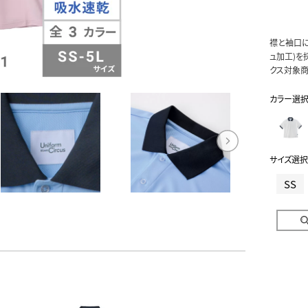
襟と袖口に
ュ加工)を
クス対象商
カラー選
サイズ選択
SS