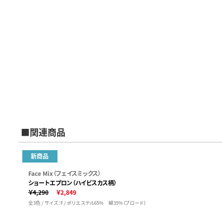
■関連商品
新商品
Face Mix（フェイスミックス）
ショートエプロン（ハイビスカス柄）
￥4,290
￥2,849
全3色 / サイズ：F / ポリエステル65% 綿35%（ブロード）