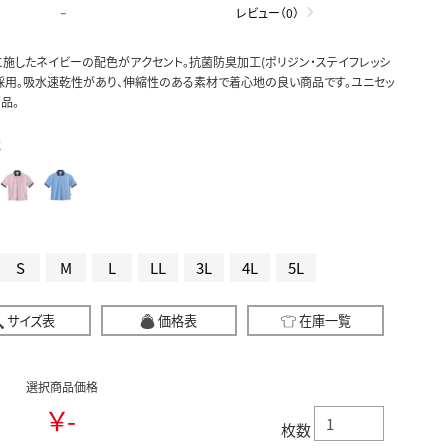
-
レビュー（0）
施したネイビーの配色がアクセント。抗菌防臭加工(ポリジン・ステイフレッシ
採用。吸水速乾性があり、伸縮性のある素材で着心地の良い商品です。ユニセッ
品。
択
S
M
L
LL
3L
4L
5L
サイズ表
価格表
在庫一覧
選択商品価格
￥-
枚数