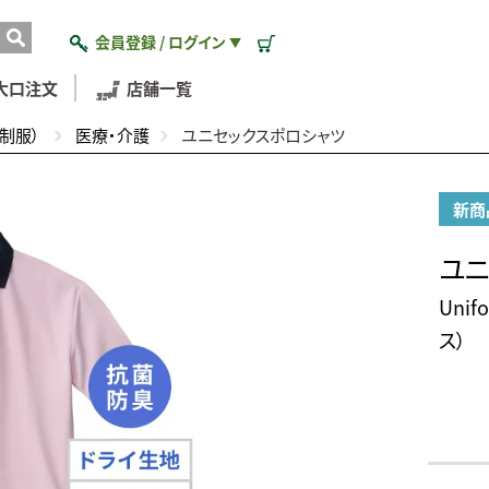
会員登録 / ログイン
▼
大口注文
店舗一覧
制服）
医療・介護
ユニセックスポロシャツ
新商
ユニ
Uni
ス）