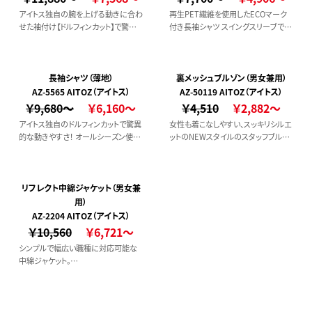
アイトス独自の腕を上げる動きに合わ
再生PET繊維を使用したECOマーク
せた袖付け【ドルフィンカット】で驚異
付き長袖シャツ スイングスリーブで動
的な動きやすさを実現
きやすい。
長袖シャツ（薄地）
裏メッシュブルゾン（男女兼用）
AZ-5565 AITOZ（アイトス）
AZ-50119 AITOZ（アイトス）
￥9,680～
￥6,160～
￥4,510
￥2,882～
アイトス独自のドルフィンカットで驚異
女性も着こなしやすい、スッキリシルエ
的な動きやすさ！ オールシーズン使え
ットのNEWスタイルのスタッフブルゾ
る長袖シャツ
ン。
リフレクト中綿ジャケット（男女兼
用）
AZ-2204 AITOZ（アイトス）
￥10,560
￥6,721～
シンプルで幅広い職種に対応可能な
中綿ジャケット。
ソフトタッチな柔らかさが特徴なマイ
クロタフタ使用。