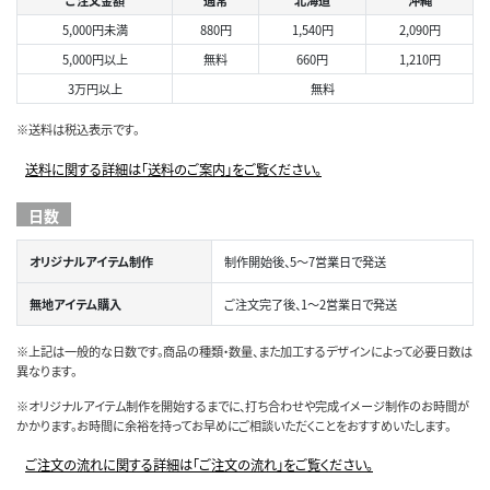
ご注文金額
通常
北海道
沖縄
5,000円未満
880円
1,540円
2,090円
5,000円以上
無料
660円
1,210円
3万円以上
無料
※送料は税込表示です。
送料に関する詳細は「送料のご案内」をご覧ください。
日数
オリジナルアイテム制作
制作開始後、5～7営業日で発送
無地アイテム購入
ご注文完了後、1～2営業日で発送
※上記は一般的な日数です。商品の種類・数量、また加工するデザインによって必要日数は
異なります。
※オリジナルアイテム制作を開始するまでに、打ち合わせや完成イメージ制作のお時間が
かかります。お時間に余裕を持ってお早めにご相談いただくことをおすすめいたします。
ご注文の流れに関する詳細は「ご注文の流れ」をご覧ください。