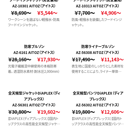
AZ-10301 AITOZ（アイトス）
AZ-10313 AITOZ（アイトス）
￥8,690～
￥5,544～
￥7,700～
￥4,906～
ワークシーンを選ばない軽撥水・防風
防風・軽撥水を装備したフードインジ
フードインジャケット。
ャケット。
防寒ブルゾン
防寒ライナーブルゾン
AZ-6161 AITOZ（アイトス）
AZ-56308 AITOZ（アイトス）
￥28,160～
￥17,930～
￥17,490～
￥11,143～
光電子繊維混中綿使用の本格防寒
表生地に国産のしっかりとした素材を
着。 透湿防水素材（耐水圧2,000mm）
使用することにより、ライナー単体でも
軽防寒ジャケットとしても利用可能。
【AZ-56310：高視認性ディアプレック
スジャケット】と組み合わせて使用可
能です。
全天候型ジャケットDiAPLEX（ディ
全天候型パンツDiAPLEX（ディア
アプレックス）
プレックス）
AZ-56301 AITOZ（アイトス）
AZ-56302 AITOZ（アイトス）
￥30,800～
￥19,602～
￥19,800～
￥12,606～
【DiAPLEX（ディアプレックス）】国内ト
【DiAPLEX（ディアプレックス）】国内ト
ップクラスの高性能全天候型ジャケッ
ップクラスの高性能全天候型パンツ。
ト。高度な防水性と透湿性に加え、こ
高度な防水性と透湿性に加え、これま