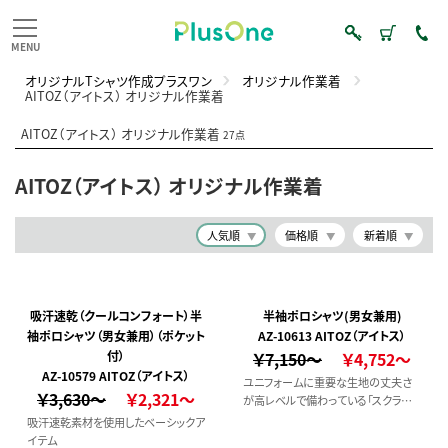
オリジナルTシャツ作成プラスワン
オリジナル作業着
AITOZ（アイトス） オリジナル作業着
AITOZ（アイトス） オリジナル作業着
27点
AITOZ（アイトス） オリジナル作業着
人気順
価格順
新着順
吸汗速乾（クールコンフォート）半
半袖ポロシャツ(男女兼用)
袖ポロシャツ（男女兼用）（ポケット
AZ-10613 AITOZ（アイトス）
付）
￥7,150～
￥4,752～
AZ-10579 AITOZ（アイトス）
ユニフォームに重要な生地の丈夫さ
￥3,630～
￥2,321～
が高レベルで備わっている「スクラムテ
ック」を使用。ポリウレタンとは違うし
吸汗速乾素材を使用したベーシックア
なやかなストレッチ性も魅力のポロシ
イテム