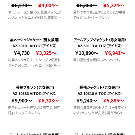
￥6,270～
￥4,004～
￥8,360～
￥5,324～
オールシーズン使える、総裏メッシュブ
屋外での作業、風やほこりのたつ現場
ルゾン。イヤなニオイを抑え、雑菌の繁
で役立つパーカーブルゾン
殖を防ぐ抗菌防臭機能付き！
裏メッシュジャケット（男女兼用）
アームアップジャケット（男女兼用）
AZ-50101 AITOZ（アイトス）
AZ-50113 AITOZ（アイトス）
￥4,730
￥3,025～
￥10,890～
￥6,941～
総裏メッシュでオールシーズン使える
高い運動性を確保したジャケット。
ジャケット。カラーバリエーションも豊
富で◎
長袖ブルゾン(男女兼用)
長袖ジャケット（男女兼用）
AZ-10333 AITOZ（アイトス）
AZ-10310 AITOZ（アイトス）
￥9,900～
￥6,303～
￥9,240～
￥5,885～
動きもカラーも鮮やかに際立つ「超伸
便利な機能を盛り込んだオールマイテ
縮」ストレッチブルゾン。
ィジャケット。かがんでも裾がめくれ上
がりにくい、後ろ着丈が長いサイクルカ
ット仕様。
フードインジャケット（男女兼用）
フードインジャケット（男女兼用）