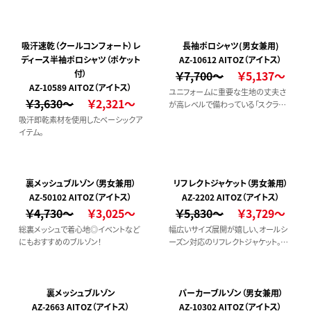
ャツ。
吸汗速乾（クールコンフォート）レ
長袖ポロシャツ(男女兼用)
ディース半袖ポロシャツ（ポケット
AZ-10612 AITOZ（アイトス）
付）
￥7,700～
￥5,137～
AZ-10589 AITOZ（アイトス）
ユニフォームに重要な生地の丈夫さ
￥3,630～
￥2,321～
が高レベルで備わっている「スクラムテ
ック」を使用。ポリウレタンとは違うし
吸汗即乾素材を使用したベーシックア
なやかなストレッチ性も魅力の長袖ポ
イテム。
ロシャツ。
裏メッシュブルゾン（男女兼用）
リフレクトジャケット（男女兼用）
AZ-50102 AITOZ（アイトス）
AZ-2202 AITOZ（アイトス）
￥4,730～
￥3,025～
￥5,830～
￥3,729～
総裏メッシュで着心地◎イベントなど
幅広いサイズ展開が嬉しい、オールシ
にもおすすめのブルゾン！
ーズン対応のリフレクトジャケット。反
射パイピング仕様で夜間でも安心♪
裏メッシュブルゾン
パーカーブルゾン（男女兼用）
AZ-2663 AITOZ（アイトス）
AZ-10302 AITOZ（アイトス）