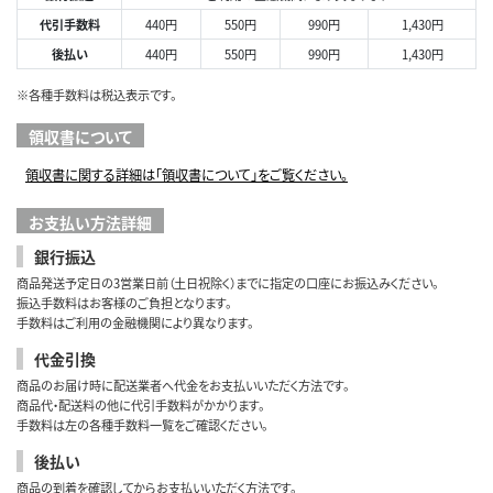
代引手数料
440円
550円
990円
1,430円
後払い
440円
550円
990円
1,430円
※各種手数料は税込表示です。
領収書について
領収書に関する詳細は「領収書について」をご覧ください。
お支払い方法詳細
銀行振込
商品発送予定日の3営業日前（土日祝除く）までに指定の口座にお振込みください。
振込手数料はお客様のご負担となります。
手数料はご利用の金融機関により異なります。
代金引換
商品のお届け時に配送業者へ代金をお支払いいただく方法です。
商品代・配送料の他に代引手数料がかかります。
手数料は左の各種手数料一覧をご確認ください。
後払い
商品の到着を確認してからお支払いいただく方法です。