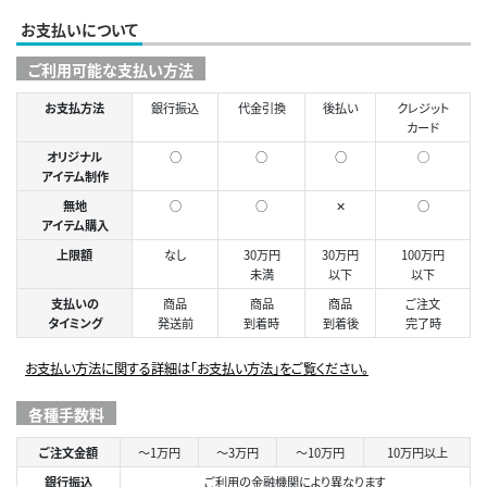
お支払いについて
ご利用可能な支払い方法
お支払方法
銀行振込
代金引換
後払い
クレジット
カード
オリジナル
○
○
○
◯
アイテム制作
無地
○
○
✕
○
アイテム購入
上限額
なし
30万円
30万円
100万円
未満
以下
以下
支払いの
商品
商品
商品
ご注文
タイミング
発送前
到着時
到着後
完了時
お支払い方法に関する詳細は「お支払い方法」をご覧ください。
各種手数料
ご注文金額
～1万円
～3万円
～10万円
10万円以上
銀行振込
ご利用の金融機関により異なります