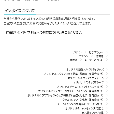
インボイスについて
当社から発行いたしますインボイス（適格請求書）は「購入明細書」となります。
ご注文いただきました商品の発送が完了したタイミングで発行いたします。
詳細は「インボイス制度への対応について」をご覧ください。
ブルゾン
厚手アウター
ブルゾン
防寒着
作業着
AITOZ（アイトス）
オリジナル販促・ノベルティグッズ
オリジナルスタッフウェア特集（展示会・商談会向け）
オリジナルスタッフユニフォーム
オリジナルスタッフTシャツ
オリジナルチームTシャツ（イベント向け）
オリジナルドライウェア特集（チームTシャツ・練習着向け）
オリジナルクラスTシャツ・ウェア特集（学園祭・文化祭・体育祭向け）
クラスTシャツ（文化祭・体育祭向け）
チームTシャツ特集（部活・サークル向け）
オリジナルTシャツをオンスで選ぶ
売れ筋Tシャツ特集