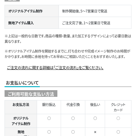
オリジナルアイテム制作
制作開始後、5～7営業日で発送
無地アイテム購入
ご注文完了後、1～2営業日で発送
※上記は一般的な日数です。商品の種類・数量、また加工するデザインによって必要日数は
異なります。
※オリジナルアイテム制作を開始するまでに、打ち合わせや完成イメージ制作のお時間が
かかります。お時間に余裕を持ってお早めにご相談いただくことをおすすめいたします。
ご注文の流れに関する詳細は「ご注文の流れ」をご覧ください。
お支払いについて
ご利用可能な支払い方法
お支払方法
銀行振込
代金引換
後払い
クレジット
カード
オリジナル
○
○
○
◯
アイテム制作
無地
○
○
✕
○