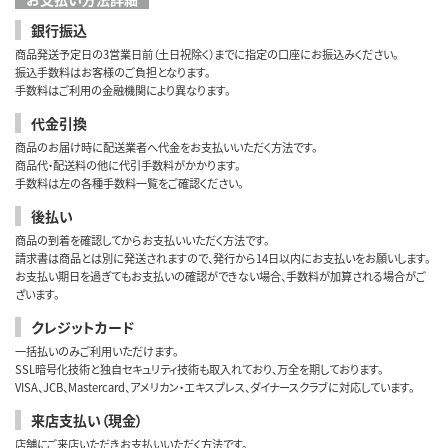
銀行振込
商品発送予定日の3営業日前（土日祝除く）までに指定の口座にお振込みください。
振込手数料はお客様のご負担となります。
手数料はご利用の金融機関により異なります。
代金引換
商品のお届け時に配送業者へ代金をお支払いいただく方法です。
商品代・配送料の他に代引手数料がかかります。
手数料は左の各種手数料一覧をご確認ください。
後払い
商品の到着を確認してからお支払いいただく方法です。
請求書は商品とは別に発送されますので、発行から14日以内にお支払いをお願いします。
お支払い期日を過ぎてもお支払いの確認ができない場合、手数料が加算される場合がご
ざいます。
クレジットカード
一括払いのみご利用いただけます。
SSL暗号化技術と独自セキュリティ技術も取入れており、万全を期しております。
VISA、JCB、Mastercard、アメリカン・エキスプレス、ダイナースクラブに対応しています。
来店支払い（現金）
店舗にご来店いただきお支払いいただく方法です。