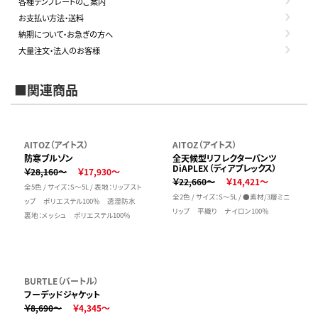
各種テンプレートのご案内
お支払い方法・送料
納期について・お急ぎの方へ
大量注文・法人のお客様
■関連商品
AITOZ（アイトス）
AITOZ（アイトス）
防寒ブルゾン
全天候型リフレクターパンツ
DiAPLEX（ディアプレックス）
￥28,160～
￥17,930～
￥22,660～
￥14,421～
全5色 / サイズ：S～5L / 表地：リップスト
全2色 / サイズ：S～5L / ●素材/3層ミニ
ップ ポリエステル100％ 透湿防水
リップ 平織り ナイロン100％
裏地：メッシュ ポリエステル100％
BURTLE（バートル）
フーデッドジャケット
￥8,690～
￥4,345～