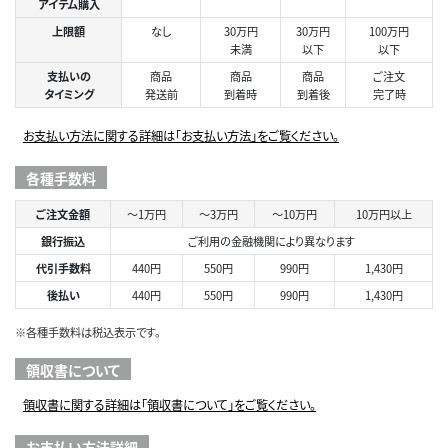
アイテム購入
上限額
なし
30万円
30万円
100万円
未満
以下
以下
支払いの
商品
商品
商品
ご注文
タイミング
発送前
到着時
到着後
完了時
お支払い方法に関する詳細は「お支払い方法」をご覧ください。
各種手数料
ご注文金額
～1万円
～3万円
～10万円
10万円以上
銀行振込
ご利用の金融機関により異なります
代引手数料
440円
550円
990円
1,430円
後払い
440円
550円
990円
1,430円
※各種手数料は税込表示です。
領収書について
領収書に関する詳細は「領収書について」をご覧ください。
お支払い方法詳細