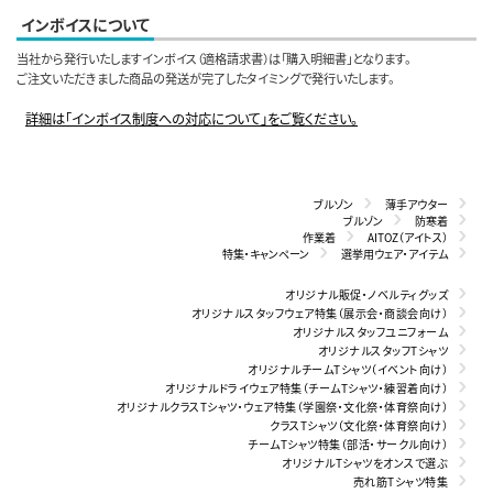
インボイスについて
当社から発行いたしますインボイス（適格請求書）は「購入明細書」となります。
ご注文いただきました商品の発送が完了したタイミングで発行いたします。
詳細は「インボイス制度への対応について」をご覧ください。
ブルゾン
薄手アウター
ブルゾン
防寒着
作業着
AITOZ（アイトス）
特集・キャンペーン
選挙用ウェア・アイテム
オリジナル販促・ノベルティグッズ
オリジナルスタッフウェア特集（展示会・商談会向け）
オリジナルスタッフユニフォーム
オリジナルスタッフTシャツ
オリジナルチームTシャツ（イベント向け）
オリジナルドライウェア特集（チームTシャツ・練習着向け）
オリジナルクラスTシャツ・ウェア特集（学園祭・文化祭・体育祭向け）
クラスTシャツ（文化祭・体育祭向け）
チームTシャツ特集（部活・サークル向け）
オリジナルTシャツをオンスで選ぶ
売れ筋Tシャツ特集