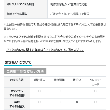
オリジナルアイテム制作
制作開始後、5～7営業日で発送
無地アイテム購入
ご注文完了後、1～2営業日で発送
※上記は一般的な日数です。商品の種類・数量、また加工するデザインによって必要日数は
異なります。
※オリジナルアイテム制作を開始するまでに、打ち合わせや完成イメージ制作のお時間が
かかります。お時間に余裕を持ってお早めにご相談いただくことをおすすめいたします。
ご注文の流れに関する詳細は「ご注文の流れ」をご覧ください。
お支払いについて
ご利用可能な支払い方法
お支払方法
銀行振込
代金引換
後払い
クレジット
カード
オリジナル
○
○
○
◯
アイテム制作
無地
○
○
✕
○
アイテム購入