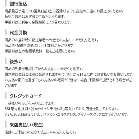
銀行振込
商品発送予定日の3営業日前（土日祝除く）までに指定の口座にお振込みください。
振込手数料はお客様のご負担となります。
手数料はご利用の金融機関により異なります。
代金引換
商品のお届け時に配送業者へ代金をお支払いいただく方法です。
商品代・配送料の他に代引手数料がかかります。
手数料は左の各種手数料一覧をご確認ください。
後払い
商品の到着を確認してからお支払いいただく方法です。
請求書は商品とは別に発送されますので、発行から14日以内にお支払いをお願いします。
お支払い期日を過ぎてもお支払いの確認ができない場合、手数料が加算される場合がご
ざいます。
クレジットカード
一括払いのみご利用いただけます。
SSL暗号化技術と独自セキュリティ技術も取入れており、万全を期しております。
VISA、JCB、Mastercard、アメリカン・エキスプレス、ダイナースクラブに対応しています。
来店支払い（現金）
店舗にご来店いただきお支払いいただく方法です。