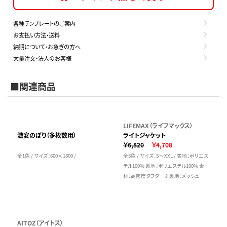
各種テンプレートのご案内
お支払い方法・送料
納期について・お急ぎの方へ
大量注文・法人のお客様
■関連商品
LIFEMAX（ライフマックス）
激安のぼり（多枚数用）
ライトジャケット
￥6,820
￥4,708
全1色 / サイズ：600×1800 /
全5色 / サイズ：S～XXL / 表地：ポリエス
テル100% 裏地：ポリエステル100% 素
材：高密度タフタ ※裏地：メッシュ
AITOZ（アイトス）