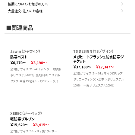
納期について・お急ぎの方へ
大量注文・法人のお客様
■関連商品
Jawin（ジャウィン）
TS DESIGN（TSデザイン）
防寒ベスト
メガヒートフラッシュ防水防寒ジ
ャケット
￥6,270～
￥3,190～
￥37,180～
￥17,347～
全3色 / サイズ：M～4L / ポンジー（表地/
全2色 / サイズ：S～６L / マイクロリップ
ポリエステル100％、裏地/ポリエステル
（PUコーティング）・混率：（ポリエステル
タフタ、中綿195gキルト（アベレージ））
100% 中綿ポリエステル100%）
XEBEC（ジーベック）
軽防寒ブルゾン
￥15,620～
￥8,415～
全7色 / サイズ：SS～5L / 表：タッサー