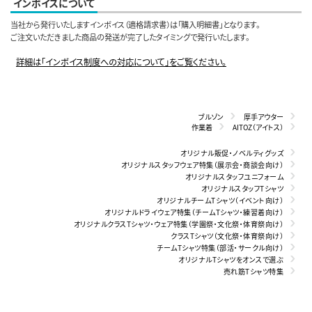
インボイスについて
当社から発行いたしますインボイス（適格請求書）は「購入明細書」となります。
ご注文いただきました商品の発送が完了したタイミングで発行いたします。
詳細は「インボイス制度への対応について」をご覧ください。
ブルゾン
厚手アウター
作業着
AITOZ（アイトス）
オリジナル販促・ノベルティグッズ
オリジナルスタッフウェア特集（展示会・商談会向け）
オリジナルスタッフユニフォーム
オリジナルスタッフTシャツ
オリジナルチームTシャツ（イベント向け）
オリジナルドライウェア特集（チームTシャツ・練習着向け）
オリジナルクラスTシャツ・ウェア特集（学園祭・文化祭・体育祭向け）
クラスTシャツ（文化祭・体育祭向け）
チームTシャツ特集（部活・サークル向け）
オリジナルTシャツをオンスで選ぶ
売れ筋Tシャツ特集