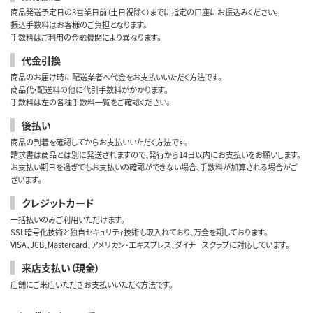
商品発送予定日の3営業日前（土日祝除く）までに指定の口座にお振込みください。
振込手数料はお客様のご負担となります。
手数料はご利用の金融機関により異なります。
代金引換
商品のお届け時に配送業者へ代金をお支払いいただく方法です。
商品代・配送料の他に代引手数料がかかります。
手数料は左の各種手数料一覧をご確認ください。
後払い
商品の到着を確認してからお支払いいただく方法です。
請求書は商品とは別に発送されますので、発行から14日以内にお支払いをお願いします。
お支払い期日を過ぎてもお支払いの確認ができない場合、手数料が加算される場合がご
ざいます。
クレジットカード
一括払いのみご利用いただけます。
SSL暗号化技術と独自セキュリティ技術も取入れており、万全を期しております。
VISA、JCB、Mastercard、アメリカン・エキスプレス、ダイナースクラブに対応しています。
来店支払い（現金）
店舗にご来店いただきお支払いいただく方法です。