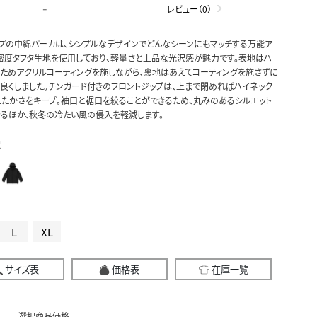
-
レビュー（0）
プの中綿パーカは、シンプルなデザインでどんなシーンにもマッチする万能ア
密度タフタ生地を使用しており、軽量さと上品な光沢感が魅力です。表地はハ
ためアクリルコーティングを施しながら、裏地はあえてコーティングを施さずに
良くしました。チンガード付きのフロントジップは、上まで閉めればハイネック
たかさをキープ。袖口と裾口を絞ることができるため、丸みのあるシルエット
るほか、秋冬の冷たい風の侵入を軽減します。
択
L
XL
サイズ表
価格表
在庫一覧
選択商品価格