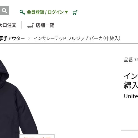
会員登録 / ログイン
▼
大口注文
店舗一覧
厚手アウター
インサレーテッド フルジップ パーカ（中綿入）
品番 7
イン
綿入
Uni