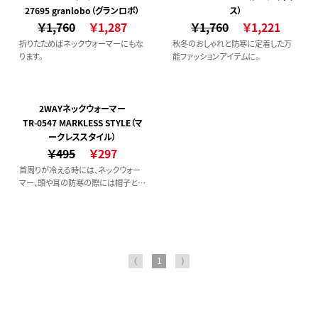
27695 granlobo（グランロボ）
ス）
￥1,760
￥1,287
￥1,760
￥1,221
折りたためばネックウォーマーにもな
秋冬のおしゃれと防寒に定着した万
ります。
能ファッションアイテムに。
2WAYネックウォーマー
TR-0547 MARKLESS STYLE（マ
ークレススタイル）
￥495
￥297
首周りが冷える時には、ネックウォー
マー、頭や耳の防寒の際には帽子とし
てお使いいただける2WAYネックウォ
ーマー
⟨
1
⟩