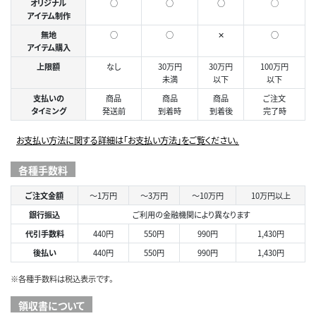
オリジナル
○
○
○
◯
アイテム制作
無地
○
○
✕
○
アイテム購入
上限額
なし
30万円
30万円
100万円
未満
以下
以下
支払いの
商品
商品
商品
ご注文
タイミング
発送前
到着時
到着後
完了時
お支払い方法に関する詳細は「お支払い方法」をご覧ください。
各種手数料
ご注文金額
～1万円
～3万円
～10万円
10万円以上
銀行振込
ご利用の金融機関により異なります
代引手数料
440円
550円
990円
1,430円
後払い
440円
550円
990円
1,430円
※各種手数料は税込表示です。
領収書について