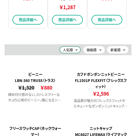
￥1,287
商品詳細へ
商品詳細へ
商品詳細へ
人気順
価格順
新着順
ビーニー
カフドポンポンニットビーニー
LBN-360 TRUSS（トラス）
FL1501P FLEXFIT（フレックスフ
￥1,320
￥880
ィット）
￥2,596
締め付け感のない、ストレスフリーな
かぶり心地のビーニー。様になるシル
高品質が魅力のフレックスフィットか
エットも魅力です。
らキュートなポンポンニットキャップが
新登場!
フリースワッチCAP（ネックウォー
ニットキャップ
マー）
MC6627 LIFEMAX（ライフマック