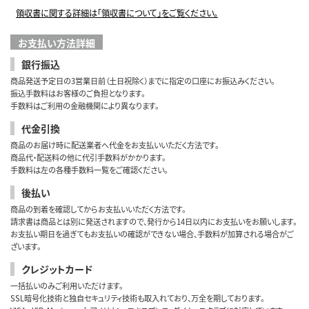
領収書に関する詳細は「領収書について」をご覧ください。
お支払い方法詳細
銀行振込
商品発送予定日の3営業日前（土日祝除く）までに指定の口座にお振込みください。
振込手数料はお客様のご負担となります。
手数料はご利用の金融機関により異なります。
代金引換
商品のお届け時に配送業者へ代金をお支払いいただく方法です。
商品代・配送料の他に代引手数料がかかります。
手数料は左の各種手数料一覧をご確認ください。
後払い
商品の到着を確認してからお支払いいただく方法です。
請求書は商品とは別に発送されますので、発行から14日以内にお支払いをお願いします。
お支払い期日を過ぎてもお支払いの確認ができない場合、手数料が加算される場合がご
ざいます。
クレジットカード
一括払いのみご利用いただけます。
SSL暗号化技術と独自セキュリティ技術も取入れており、万全を期しております。