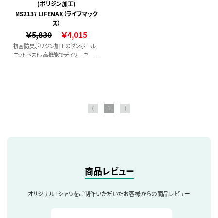
(ポリジン加工)
MS2137 LIFEMAX（ライフマック
ス）
￥5,830
￥4,015
抗菌防臭ポリジン加工のダンボール
ニットベスト。高機能でデイリーユース
に最適です。
⟨
1
⟩
商品レビュー
オリジナルTシャツをご制作いただいたお客様からの商品レビュー