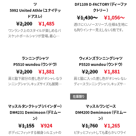
ツ
DF1109 D-FACTORY（ディーファ
5992 United Athle（ユナイテッ
クトリー ）
ドアスレ）
￥1,430～
￥1,056～
￥2,200
￥1,485
透けにくいノースリーブ。仕様＆生地に
も拘りインナー見えしない1枚です。
ワンランク上のスタイルが楽しめるバ
スケットボールシャツが登場。着心地
も快適で抜群の通気性と吸水速乾性
を兼ね備えています。大きめサイズを
選んでワンピース風のスタイルにして
も可愛く着こなせます。
ランニングシャツ
ウィメンズランニングシャツ
P5510 wundou（ウンドウ）
P5520 wundou（ウンドウ）
￥2,200
￥1,881
￥2,200
￥1,881
肩と脇下部分の差し色がオシャレなラ
肩と脇に入った差し色がオシャレなレ
ンニングシャツ。キッズサイズも展開あ
ディースランニングシャツ。キッズサイ
ります。
ズ展開もあります。
在庫限り
マッスルタンクトップ（バインダー）
マッスルワンピース
DM4231 Demimoon（デミムー
DM4200 Demimoon（デミムー
ン）
ン）
￥1,155
￥924
￥1,760
￥1,265
ボディにフィットする細身シルエットの
ピタッとフィットしても柔らかいフライ