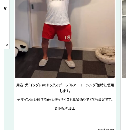
いませ
 more
用途：犬(イタグレ)のドッグスポーツ(ルアーコーシング他)時に使用
します。
デザイン思い通りで着心地もサイズも希望通りでとても満足です。
DTF転写加工
read more