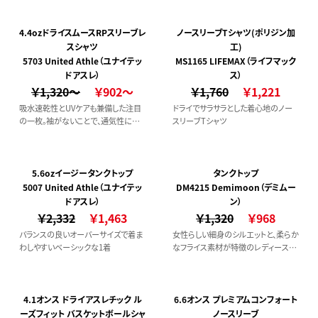
4.4ozドライスムースRPスリーブレ
ノースリーブTシャツ(ポリジン加
スシャツ
工)
5703 United Athle（ユナイテッ
MS1165 LIFEMAX（ライフマック
ドアスレ）
ス）
￥1,320～
￥902～
￥1,760
￥1,221
吸水速乾性とUVケアも兼備した注目
ドライでサラサラとした着心地のノー
の一枚。袖がないことで、通気性に優
スリーブTシャツ
れ体を動かしやすいというメリットの
あるスリーブレスタイプは、スポーツ
シーンでの着用におすすめ。スポーテ
ィーすぎず、デイリーユースにもなじむ
5.6ozイージータンクトップ
タンクトップ
質感です。
5007 United Athle（ユナイテッ
DM4215 Demimoon（デミムー
ドアスレ）
ン）
￥2,332
￥1,463
￥1,320
￥968
バランスの良いオーバーサイズで着ま
女性らしい細身のシルエットと、柔らか
わしやすいベーシックな1着
なフライス素材が特徴のレディースタ
ンクトップ。カジュアルな普段着から、
スポーツ、ダンスの練習着としても人
気のアイテムです。
4.1オンス ドライアスレチック ル
6.6オンス プレミアムコンフォート
ーズフィット バスケットボールシャ
ノースリーブ