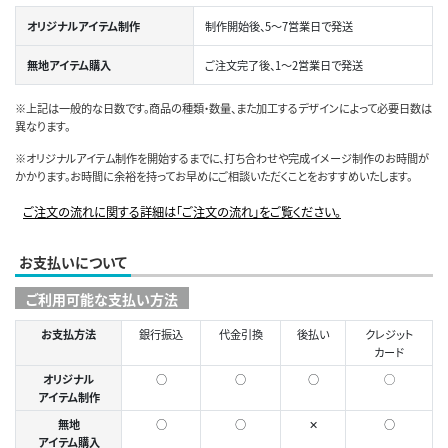
オリジナルアイテム制作
制作開始後、5～7営業日で発送
無地アイテム購入
ご注文完了後、1～2営業日で発送
※上記は一般的な日数です。商品の種類・数量、また加工するデザインによって必要日数は
異なります。
※オリジナルアイテム制作を開始するまでに、打ち合わせや完成イメージ制作のお時間が
かかります。お時間に余裕を持ってお早めにご相談いただくことをおすすめいたします。
ご注文の流れに関する詳細は「ご注文の流れ」をご覧ください。
お支払いについて
ご利用可能な支払い方法
お支払方法
銀行振込
代金引換
後払い
クレジット
カード
オリジナル
○
○
○
◯
アイテム制作
無地
○
○
✕
○
アイテム購入