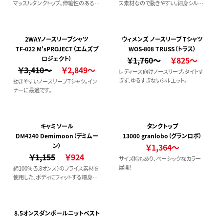
マッスルタンクトップ。伸縮性のあるフ
ス素材なので動きやすい。細身シルエ
ライス素材で動きやすく、快適な着心
ットのマッスルワンピース。
地です。襟ぐり・袖ぐりはバインダー仕
様で丈夫さも◎
2WAYノースリーブシャツ
ウィメンズ ノースリーブ Tシャツ
TF-022 M'sPROJECT（エムズプ
WOS-808 TRUSS（トラス）
ロジェクト）
￥1,760～
￥825～
￥3,410～
￥2,849～
レディース向けノースリーブ。タイトす
ぎず、ゆるすぎないシルエット。
動きやすいノースリーブTシャツ。イン
ナーに最適です。
キャミソール
タンクトップ
DM4240 Demimoon（デミムー
13000 granlobo（グランロボ）
ン）
￥1,364～
￥1,155
￥924
サイズ幅もあり、ベーシックなカラー
展開！
綿100%（5.8オンス）のフライス素材を
使用した、ボディにフィットする細身シ
ルエットのレディース用キャミソールで
す。 他のアイテムとの相性も抜群。
8.5オンスダンボールニットベスト