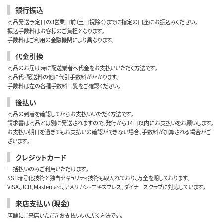
銀行振込
商品発送予定日の3営業日前（土日祝除く）までに指定の口座にお振込みください。
振込手数料はお客様のご負担となります。
手数料はご利用の金融機関により異なります。
代金引換
商品のお届け時に配送業者へ代金をお支払いいただく方法です。
商品代・配送料の他に代引手数料がかかります。
手数料は左の各種手数料一覧をご確認ください。
後払い
商品の到着を確認してからお支払いいただく方法です。
請求書は商品とは別に発送されますので、発行から14日以内にお支払いをお願いします。
お支払い期日を過ぎてもお支払いの確認ができない場合、手数料が加算される場合がご
ざいます。
クレジットカード
一括払いのみご利用いただけます。
SSL暗号化技術と独自セキュリティ技術も取入れており、万全を期しております。
VISA、JCB、Mastercard、アメリカン・エキスプレス、ダイナースクラブに対応しています。
来店支払い（現金）
店舗にご来店いただきお支払いいただく方法です。