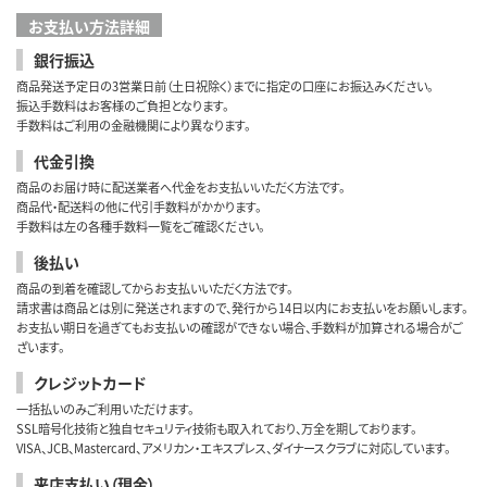
お支払い方法詳細
銀行振込
商品発送予定日の3営業日前（土日祝除く）までに指定の口座にお振込みください。
振込手数料はお客様のご負担となります。
手数料はご利用の金融機関により異なります。
代金引換
商品のお届け時に配送業者へ代金をお支払いいただく方法です。
商品代・配送料の他に代引手数料がかかります。
手数料は左の各種手数料一覧をご確認ください。
後払い
商品の到着を確認してからお支払いいただく方法です。
請求書は商品とは別に発送されますので、発行から14日以内にお支払いをお願いします。
お支払い期日を過ぎてもお支払いの確認ができない場合、手数料が加算される場合がご
ざいます。
クレジットカード
一括払いのみご利用いただけます。
SSL暗号化技術と独自セキュリティ技術も取入れており、万全を期しております。
VISA、JCB、Mastercard、アメリカン・エキスプレス、ダイナースクラブに対応しています。
来店支払い（現金）