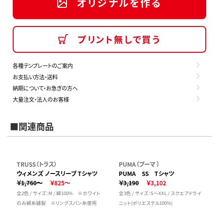
オリジナルを作る
プリント無しで買う
各種テンプレートのご案内
お支払い方法・送料
納期について・お急ぎの方へ
大量注文・法人のお客様
■関連商品
TRUSS（トラス）
PUMA（プーマ ）
ウィメンズ ノースリーブ Tシャツ
PUMA SS Tシャツ
￥1,760～
￥825～
￥3,190
￥3,102
全2色 / サイズ：M / 綿100% ※ホワイト
全3色 / サイズ：S～XXL / スクエアドライ
のみ綿糸縫製 ※リングスパン糸使用
ニット(ポリエステル100%)