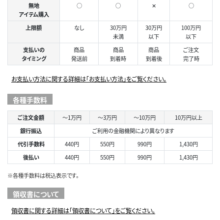
無地
○
○
✕
○
アイテム購入
上限額
なし
30万円
30万円
100万円
未満
以下
以下
支払いの
商品
商品
商品
ご注文
タイミング
発送前
到着時
到着後
完了時
お支払い方法に関する詳細は「お支払い方法」をご覧ください。
各種手数料
ご注文金額
～1万円
～3万円
～10万円
10万円以上
銀行振込
ご利用の金融機関により異なります
代引手数料
440円
550円
990円
1,430円
後払い
440円
550円
990円
1,430円
※各種手数料は税込表示です。
領収書について
領収書に関する詳細は「領収書について」をご覧ください。