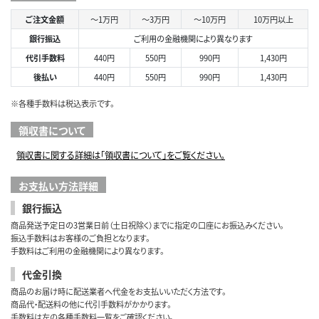
ご注文金額
～1万円
～3万円
～10万円
10万円以上
銀行振込
ご利用の金融機関により異なります
代引手数料
440円
550円
990円
1,430円
後払い
440円
550円
990円
1,430円
※各種手数料は税込表示です。
領収書について
領収書に関する詳細は「領収書について」をご覧ください。
お支払い方法詳細
銀行振込
商品発送予定日の3営業日前（土日祝除く）までに指定の口座にお振込みください。
振込手数料はお客様のご負担となります。
手数料はご利用の金融機関により異なります。
代金引換
商品のお届け時に配送業者へ代金をお支払いいただく方法です。
商品代・配送料の他に代引手数料がかかります。
手数料は左の各種手数料一覧をご確認ください。