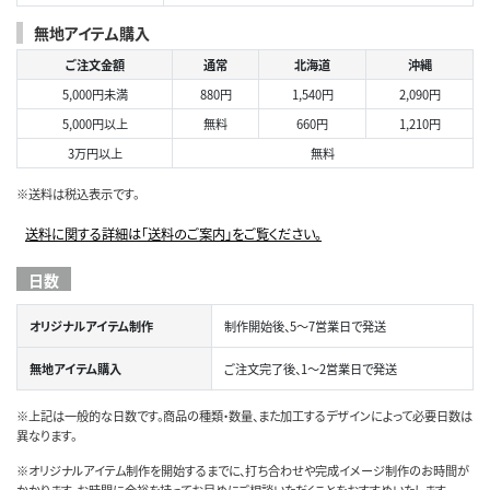
無地アイテム購入
ご注文金額
通常
北海道
沖縄
5,000円未満
880円
1,540円
2,090円
5,000円以上
無料
660円
1,210円
3万円以上
無料
※送料は税込表示です。
送料に関する詳細は「送料のご案内」をご覧ください。
日数
オリジナルアイテム制作
制作開始後、5～7営業日で発送
無地アイテム購入
ご注文完了後、1～2営業日で発送
※上記は一般的な日数です。商品の種類・数量、また加工するデザインによって必要日数は
異なります。
※オリジナルアイテム制作を開始するまでに、打ち合わせや完成イメージ制作のお時間が
かかります。お時間に余裕を持ってお早めにご相談いただくことをおすすめいたします。