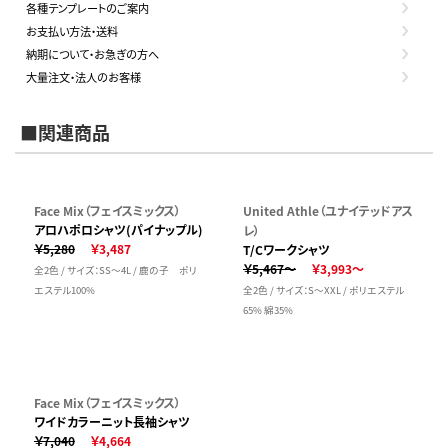
各種テンプレートのご案内
お支払い方法・送料
納期について・お急ぎの方へ
大量注文・法人のお客様
■関連商品
Face Mix（フェイスミックス）
United Athle（ユナイテッドアス
アロハポロシャツ(パイナップル)
レ）
￥5,280
￥3,487
T/Cワークシャツ
￥5,467～
￥3,993～
全2色 / サイズ：SS～4L / 鹿の子 ポリ
エステル100%
全2色 / サイズ：S～XXL / ポリエステル
65% 綿35%
Face Mix（フェイスミックス）
ワイドカラーニット長袖シャツ
￥7,040
￥4,664