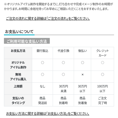
※オリジナルアイテム制作を開始するまでに、打ち合わせや完成イメージ制作のお時間が
かかります。お時間に余裕を持ってお早めにご相談いただくことをおすすめいたします。
ご注文の流れに関する詳細は「ご注文の流れ」をご覧ください。
お支払いについて
ご利用可能な支払い方法
お支払方法
銀行振込
代金引換
後払い
クレジット
カード
オリジナル
○
○
○
◯
アイテム制作
無地
○
○
✕
○
アイテム購入
上限額
なし
30万円
30万円
100万円
未満
以下
以下
支払いの
商品
商品
商品
ご注文
タイミング
発送前
到着時
到着後
完了時
お支払い方法に関する詳細は「お支払い方法」をご覧ください。