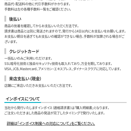
商品代・配送料の他に代引手数料がかかります。
手数料は左の各種手数料一覧をご確認ください。
後払い
商品の到着を確認してからお支払いいただく方法です。
請求書は商品とは別に発送されますので、発行から14日以内にお支払いをお願いします。
お支払い期日を過ぎてもお支払いの確認ができない場合、手数料が加算される場合がご
ざいます。
クレジットカード
一括払いのみご利用いただけます。
SSL暗号化技術と独自セキュリティ技術も取入れており、万全を期しております。
VISA、JCB、Mastercard、アメリカン・エキスプレス、ダイナースクラブに対応しています。
来店支払い（現金）
店舗にご来店いただきお支払いいただく方法です。
インボイスについて
当社から発行いたしますインボイス（適格請求書）は「購入明細書」となります。
ご注文いただきました商品の発送が完了したタイミングで発行いたします。
詳細は「インボイス制度への対応について」をご覧ください。