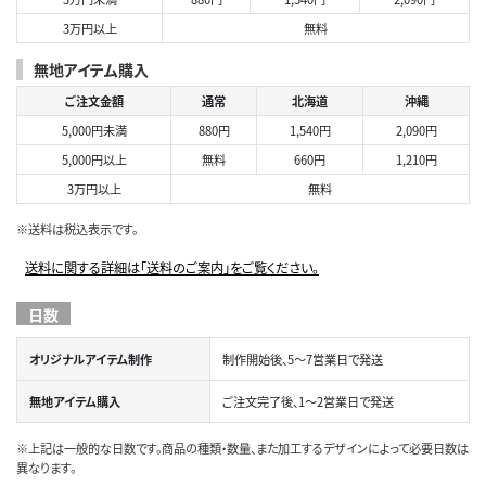
3万円以上
無料
無地アイテム購入
ご注文金額
通常
北海道
沖縄
5,000円未満
880円
1,540円
2,090円
5,000円以上
無料
660円
1,210円
3万円以上
無料
※送料は税込表示です。
送料に関する詳細は「送料のご案内」をご覧ください。
日数
オリジナルアイテム制作
制作開始後、5～7営業日で発送
無地アイテム購入
ご注文完了後、1～2営業日で発送
※上記は一般的な日数です。商品の種類・数量、また加工するデザインによって必要日数は
異なります。