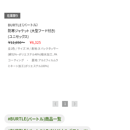
在庫限り
BURTLE（バートル）
防寒ジャケット (大型フード付き)
(ユニセックス)
￥12,650～
￥6,325
全2色 / サイズ：M / 表地:ヌバックタッサー
(綿52%・ポリエステル48%)撥水加工、PA
コーティング ・ 裏地:アルミフィルムラ
ミネート加工(ポリエステル100%)
⟨
1
⟩
#BURTLE(バートル)商品一覧