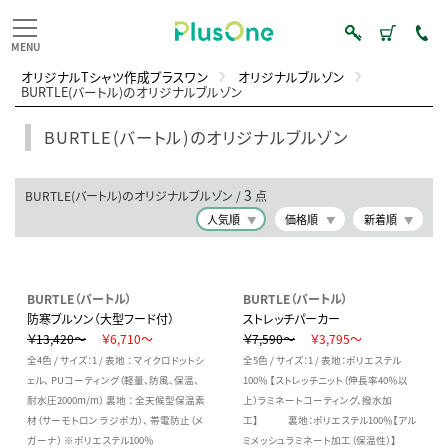
オリジナルTシャツ作成プラスワン
オリジナルブルゾン
BURTLE(バートル)のオリジナルブルゾン
BURTLE(バートル)のオリジナルブルゾン
3
BURTLE(バートル)のオリジナルブルゾン /
点
人気順
価格順
新着順
BURTLE（バートル）
BURTLE（バートル）
防寒ブルソン（大型フード付）
ストレッチパーカー
￥13,420～
￥6,710～
￥7,590～
￥3,795～
全4色 / サイズ：1 / 表地 ： マイクロドットシ
全5色 / サイズ：1 / 表地：ポリエステル
ェル、 PUコーティング（軽量、防風、保温、
100％ 【ストレッチニット（伸長率40％以
耐水圧2000m/m） 裏地 ： 全天候型保温素
上）ラミネートコーティング、撥水加
材（サーモトロン ラジポカ）、 帯電防止（メ
工】 裏地：ポリエステル100％【アル
ガーナ） ※ポリエステル100％
ミメッシュラミネート加工（保温性）】