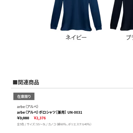
■関連商品
在庫限り
arbe（アルベ）
arbe（アルベ）ポロシャツ［兼用］ UN-0031
￥3,080
￥2,376
全5色 / サイズ：SS～5L / カノコ（綿60％、ポリエステル40％）