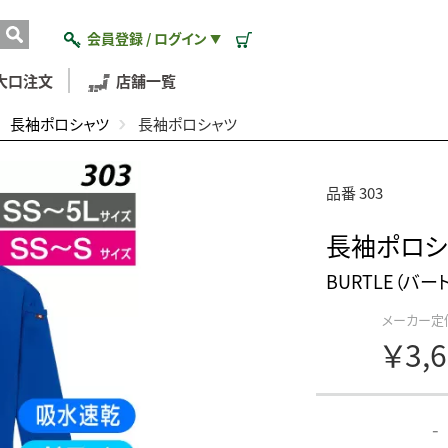
会員登録 / ログイン
▼
大口注文
店舗一覧
長袖ポロシャツ
長袖ポロシャツ
品番 303
長袖ポロシ
BURTLE（バー
メーカー定
￥3,
-