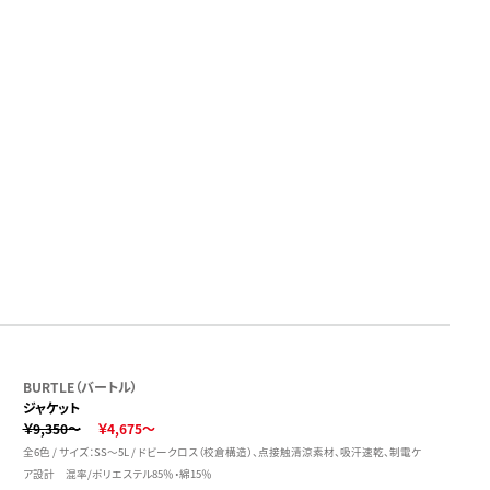
BURTLE（バートル）
ジャケット
￥9,350～
￥4,675～
全6色 / サイズ：SS～5L / ドビークロス（校倉構造）、点接触清涼素材、吸汗速乾、制電ケ
ア設計 混率/ポリエステル85％・綿15％