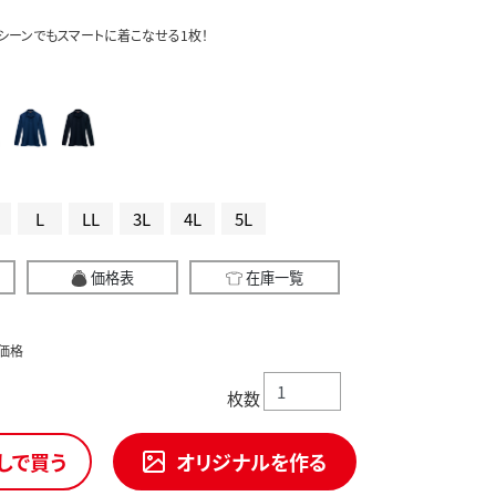
ーンでもスマートに着こなせる1枚！
L
LL
3L
4L
5L
価格表
在庫一覧
価格
枚数
しで買う
オリジナルを作る