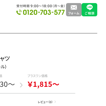
ャツ
トル）
価
プラスワン価格
630～
￥1,815～
レビュー（0）