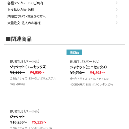
各種テンプレートのご案内
お支払い方法・送料
納期について・お急ぎの方へ
大量注文・法人のお客様
■関連商品
新商品
BURTLE（バートル）
BURTLE（バートル）
ジャケット（ユニセックス）
ジャケット（ユニセックス）
￥9,900～
￥4,950～
￥9,790～
￥4,895～
全6色 / サイズ：SS～5L / ポリエステル
全4色 / サイズ：S～5L / ナイロン
80％・綿20％
（CORDURA）88% ポリウレタン12%
BURTLE（バートル）
ジャケット
￥10,230～
￥5,115～
全5色 / サイズ：1 / ヘリンボーン（綿