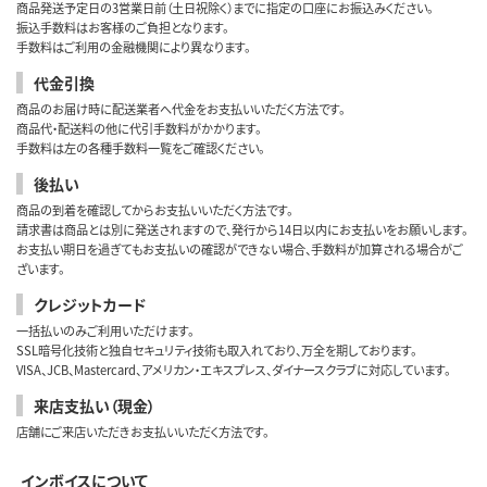
商品発送予定日の3営業日前（土日祝除く）までに指定の口座にお振込みください。
振込手数料はお客様のご負担となります。
手数料はご利用の金融機関により異なります。
代金引換
商品のお届け時に配送業者へ代金をお支払いいただく方法です。
商品代・配送料の他に代引手数料がかかります。
手数料は左の各種手数料一覧をご確認ください。
後払い
商品の到着を確認してからお支払いいただく方法です。
請求書は商品とは別に発送されますので、発行から14日以内にお支払いをお願いします。
お支払い期日を過ぎてもお支払いの確認ができない場合、手数料が加算される場合がご
ざいます。
クレジットカード
一括払いのみご利用いただけます。
SSL暗号化技術と独自セキュリティ技術も取入れており、万全を期しております。
VISA、JCB、Mastercard、アメリカン・エキスプレス、ダイナースクラブに対応しています。
来店支払い（現金）
店舗にご来店いただきお支払いいただく方法です。
インボイスについて