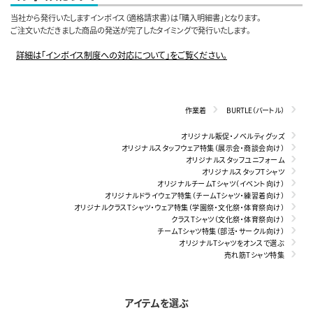
当社から発行いたしますインボイス（適格請求書）は「購入明細書」となります。
ご注文いただきました商品の発送が完了したタイミングで発行いたします。
詳細は「インボイス制度への対応について」をご覧ください。
作業着
BURTLE（バートル）
オリジナル販促・ノベルティグッズ
オリジナルスタッフウェア特集（展示会・商談会向け）
オリジナルスタッフユニフォーム
オリジナルスタッフTシャツ
オリジナルチームTシャツ（イベント向け）
オリジナルドライウェア特集（チームTシャツ・練習着向け）
オリジナルクラスTシャツ・ウェア特集（学園祭・文化祭・体育祭向け）
クラスTシャツ（文化祭・体育祭向け）
チームTシャツ特集（部活・サークル向け）
オリジナルTシャツをオンスで選ぶ
売れ筋Tシャツ特集
アイテムを選ぶ