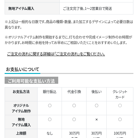
無地アイテム購入
ご注文完了後、1～2営業日で発送
※上記は一般的な日数です。商品の種類・数量、また加工するデザインによって必要日数は
異なります。
※オリジナルアイテム制作を開始するまでに、打ち合わせや完成イメージ制作のお時間が
かかります。お時間に余裕を持ってお早めにご相談いただくことをおすすめいたします。
ご注文の流れに関する詳細は「ご注文の流れ」をご覧ください。
お支払いについて
ご利用可能な支払い方法
お支払方法
銀行振込
代金引換
後払い
クレジット
カード
オリジナル
○
○
○
◯
アイテム制作
無地
○
○
✕
○
アイテム購入
上限額
なし
30万円
30万円
100万円