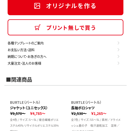
オリジナルを作る
プリント無しで買う
各種テンプレートのご案内
お支払い方法・送料
納期について・お急ぎの方へ
大量注文・法人のお客様
■関連商品
BURTLE（バートル）
BURTLE（バートル）
ジャケット（ユニセックス）
長袖ポロシャツ
￥9,570～
￥4,785～
￥2,530～
￥1,265～
全4色 / サイズ：S～5L / 複合繊維ポリエ
全7色 / サイズ：SS～5L / 素材／ドライメ
ステル45％ リサイクルポリエステル35%
ッシュ鹿の子 吸汗速乾加工 混率／