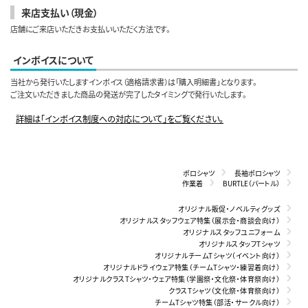
来店支払い（現金）
店舗にご来店いただきお支払いいただく方法です。
インボイスについて
当社から発行いたしますインボイス（適格請求書）は「購入明細書」となります。
ご注文いただきました商品の発送が完了したタイミングで発行いたします。
詳細は「インボイス制度への対応について」をご覧ください。
ポロシャツ
長袖ポロシャツ
作業着
BURTLE（バートル）
オリジナル販促・ノベルティグッズ
オリジナルスタッフウェア特集（展示会・商談会向け）
オリジナルスタッフユニフォーム
オリジナルスタッフTシャツ
オリジナルチームTシャツ（イベント向け）
オリジナルドライウェア特集（チームTシャツ・練習着向け）
オリジナルクラスTシャツ・ウェア特集（学園祭・文化祭・体育祭向け）
クラスTシャツ（文化祭・体育祭向け）
チームTシャツ特集（部活・サークル向け）