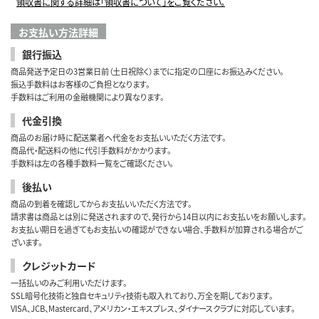
領収書に関する詳細は「領収書について」をご覧ください。
お支払い方法詳細
銀行振込
商品発送予定日の3営業日前（土日祝除く）までに指定の口座にお振込みください。
振込手数料はお客様のご負担となります。
手数料はご利用の金融機関により異なります。
代金引換
商品のお届け時に配送業者へ代金をお支払いいただく方法です。
商品代・配送料の他に代引手数料がかかります。
手数料は左の各種手数料一覧をご確認ください。
後払い
商品の到着を確認してからお支払いいただく方法です。
請求書は商品とは別に発送されますので、発行から14日以内にお支払いをお願いします。
お支払い期日を過ぎてもお支払いの確認ができない場合、手数料が加算される場合がご
ざいます。
クレジットカード
一括払いのみご利用いただけます。
SSL暗号化技術と独自セキュリティ技術も取入れており、万全を期しております。
VISA、JCB、Mastercard、アメリカン・エキスプレス、ダイナースクラブに対応しています。