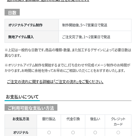
日数
オリジナルアイテム制作
制作開始後、5～7営業日で発送
無地アイテム購入
ご注文完了後、1～2営業日で発送
※上記は一般的な日数です。商品の種類・数量、また加工するデザインによって必要日数は
異なります。
※オリジナルアイテム制作を開始するまでに、打ち合わせや完成イメージ制作のお時間が
かかります。お時間に余裕を持ってお早めにご相談いただくことをおすすめいたします。
ご注文の流れに関する詳細は「ご注文の流れ」をご覧ください。
お支払いについて
ご利用可能な支払い方法
お支払方法
銀行振込
代金引換
後払い
クレジット
カード
オリジナル
○
○
○
◯