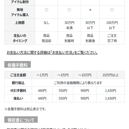
アイテム制作
無地
○
○
✕
○
アイテム購入
上限額
なし
30万円
30万円
100万円
未満
以下
以下
支払いの
商品
商品
商品
ご注文
タイミング
発送前
到着時
到着後
完了時
お支払い方法に関する詳細は「お支払い方法」をご覧ください。
各種手数料
ご注文金額
～1万円
～3万円
～10万円
10万円以上
銀行振込
ご利用の金融機関により異なります
代引手数料
440円
550円
990円
1,430円
後払い
440円
550円
990円
1,430円
※各種手数料は税込表示です。
領収書について