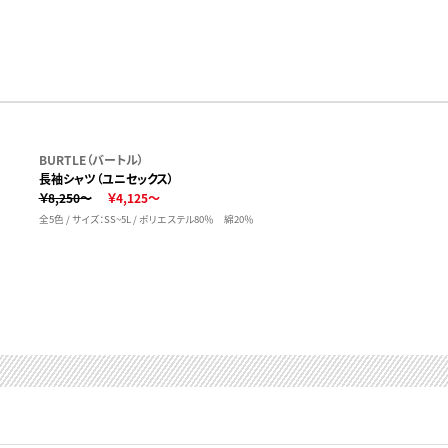
BURTLE（バートル）
長袖シャツ（ユニセックス）
￥8,250～
￥4,125～
全5色 / サイズ：SS~5L / ポリエステル80％ 綿20％