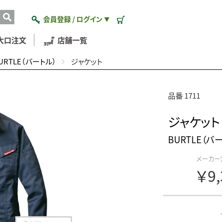
会員登録 / ログイン
▼
大口注文
店舗一覧
URTLE（バートル）
ジャケット
品番 1711
ジャケット
BURTLE（バ
メーカー
￥9