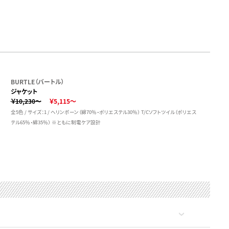
BURTLE（バートル）
ジャケット
￥10,230～
￥5,115～
全5色 / サイズ：1 / ヘリンボーン（綿70％・ポリエステル30％） T/Cソフトツイル（ポリエス
テル65％・綿35％） ※ともに制電ケア設計