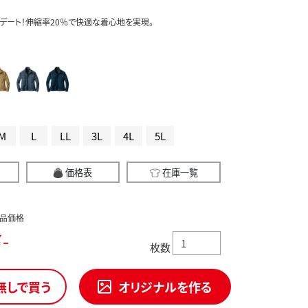
デート！伸縮率20％で快適な着心地を実現。
M
L
LL
3L
4L
5L
価格表
在庫一覧
品価格
-
枚数
無しで買う
オリジナルを作る