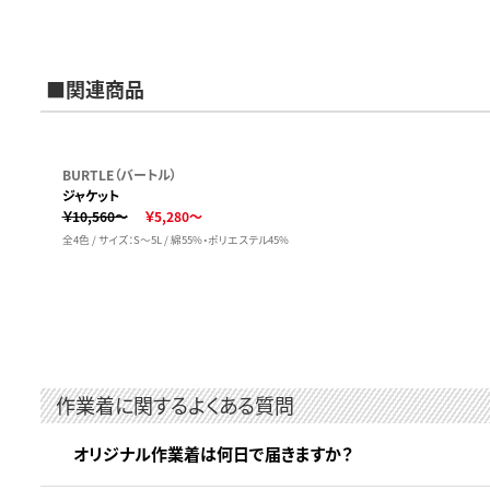
■関連商品
BURTLE（バートル）
ジャケット
￥10,560～
￥5,280～
全4色 / サイズ：S～5L / 綿55%・ポリエステル45%
作業着に関するよくある質問
オリジナル作業着は何日で届きますか？