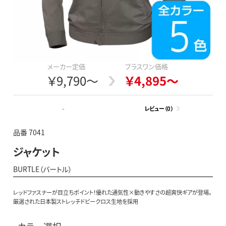
メーカー定価
プラスワン価格
￥9,790～
￥4,895～
-
レビュー（0）
品番 7041
ジャケット
BURTLE（バートル）
レッドファスナーが目立ちポイント！優れた通気性×動きやすさの超爽快ギアが登場。
厳選された日本製ストレッチドビークロス生地を採用