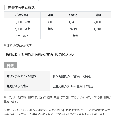
無地アイテム購入
ご注文金額
通常
北海道
沖縄
5,000円未満
880円
1,540円
2,090円
5,000円以上
無料
660円
1,210円
3万円以上
無料
※送料は税込表示です。
送料に関する詳細は「送料のご案内」をご覧ください。
日数
オリジナルアイテム制作
制作開始後、5～7営業日で発送
無地アイテム購入
ご注文完了後、1～2営業日で発送
※上記は一般的な日数です。商品の種類・数量、また加工するデザインによって必要日数は
異なります。
※オリジナルアイテム制作を開始するまでに、打ち合わせや完成イメージ制作のお時間が
かかります。お時間に余裕を持ってお早めにご相談いただくことをおすすめいたします。