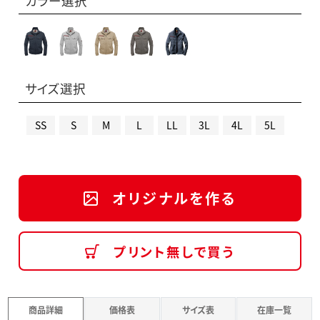
カラー選択
サイズ選択
SS
S
M
L
LL
3L
4L
5L
オリジナルを作る
プリント無しで買う
商品詳細
価格表
サイズ表
在庫一覧