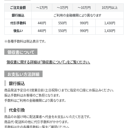
ご注文金額
～1万円
～3万円
～10万円
10万円以上
銀行振込
ご利用の金融機関により異なります
代引手数料
440円
550円
990円
1,430円
後払い
440円
550円
990円
1,430円
※各種手数料は税込表示です。
領収書について
領収書に関する詳細は「領収書について」をご覧ください。
お支払い方法詳細
銀行振込
商品発送予定日の3営業日前（土日祝除く）までに指定の口座にお振込みください。
振込手数料はお客様のご負担となります。
手数料はご利用の金融機関により異なります。
代金引換
商品のお届け時に配送業者へ代金をお支払いいただく方法です。
商品代・配送料の他に代引手数料がかかります。
手数料は左の各種手数料一覧をご確認ください。