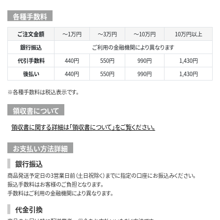
各種手数料
ご注文金額
～1万円
～3万円
～10万円
10万円以上
銀行振込
ご利用の金融機関により異なります
代引手数料
440円
550円
990円
1,430円
後払い
440円
550円
990円
1,430円
※各種手数料は税込表示です。
領収書について
領収書に関する詳細は「領収書について」をご覧ください。
お支払い方法詳細
銀行振込
商品発送予定日の3営業日前（土日祝除く）までに指定の口座にお振込みください。
振込手数料はお客様のご負担となります。
手数料はご利用の金融機関により異なります。
代金引換