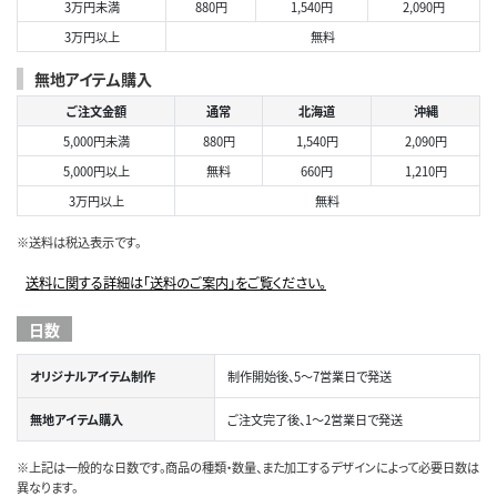
3万円未満
880円
1,540円
2,090円
3万円以上
無料
無地アイテム購入
ご注文金額
通常
北海道
沖縄
5,000円未満
880円
1,540円
2,090円
5,000円以上
無料
660円
1,210円
3万円以上
無料
※送料は税込表示です。
送料に関する詳細は「送料のご案内」をご覧ください。
日数
オリジナルアイテム制作
制作開始後、5～7営業日で発送
無地アイテム購入
ご注文完了後、1～2営業日で発送
※上記は一般的な日数です。商品の種類・数量、また加工するデザインによって必要日数は
異なります。