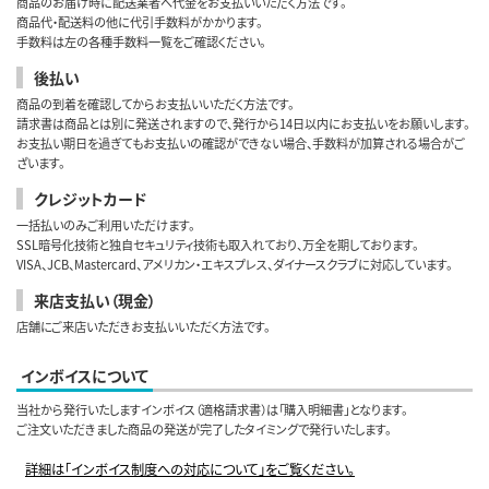
商品のお届け時に配送業者へ代金をお支払いいただく方法です。
商品代・配送料の他に代引手数料がかかります。
手数料は左の各種手数料一覧をご確認ください。
後払い
商品の到着を確認してからお支払いいただく方法です。
請求書は商品とは別に発送されますので、発行から14日以内にお支払いをお願いします。
お支払い期日を過ぎてもお支払いの確認ができない場合、手数料が加算される場合がご
ざいます。
クレジットカード
一括払いのみご利用いただけます。
SSL暗号化技術と独自セキュリティ技術も取入れており、万全を期しております。
VISA、JCB、Mastercard、アメリカン・エキスプレス、ダイナースクラブに対応しています。
来店支払い（現金）
店舗にご来店いただきお支払いいただく方法です。
インボイスについて
当社から発行いたしますインボイス（適格請求書）は「購入明細書」となります。
ご注文いただきました商品の発送が完了したタイミングで発行いたします。
詳細は「インボイス制度への対応について」をご覧ください。