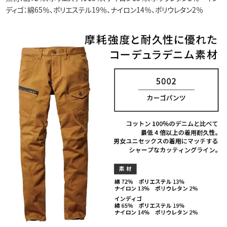
ディゴ：綿65％、ポリエステル19％、ナイロン14％、ポリウレタン2％