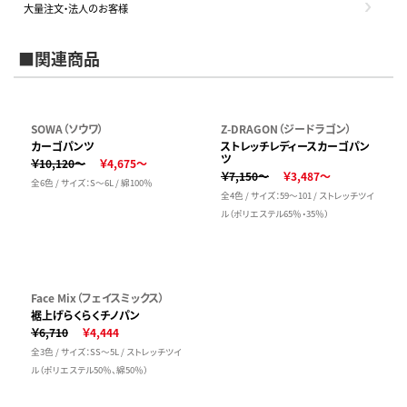
大量注文・法人のお客様
■関連商品
SOWA（ソウワ）
Z-DRAGON（ジードラゴン）
カーゴパンツ
ストレッチレディースカーゴパン
ツ
￥10,120～
￥4,675～
￥7,150～
￥3,487～
全6色 / サイズ：S～6L / 綿100％
全4色 / サイズ：59～101 / ストレッチツイ
ル（ポリエステル65％・35％）
Face Mix（フェイスミックス）
裾上げらくらくチノパン
￥6,710
￥4,444
全3色 / サイズ：SS～5L / ストレッチツイ
ル（ポリエステル50％、綿50％）