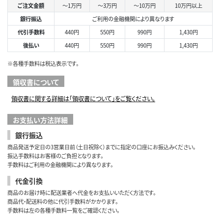
ご注文金額
～1万円
～3万円
～10万円
10万円以上
銀行振込
ご利用の金融機関により異なります
代引手数料
440円
550円
990円
1,430円
後払い
440円
550円
990円
1,430円
※各種手数料は税込表示です。
領収書について
領収書に関する詳細は「領収書について」をご覧ください。
お支払い方法詳細
銀行振込
商品発送予定日の3営業日前（土日祝除く）までに指定の口座にお振込みください。
振込手数料はお客様のご負担となります。
手数料はご利用の金融機関により異なります。
代金引換
商品のお届け時に配送業者へ代金をお支払いいただく方法です。
商品代・配送料の他に代引手数料がかかります。
手数料は左の各種手数料一覧をご確認ください。