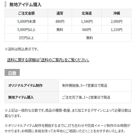
無地アイテム購入
ご注文金額
通常
北海道
沖縄
5,000円未満
880円
1,540円
2,090円
5,000円以上
無料
660円
1,210円
3万円以上
無料
※送料は税込表示です。
送料に関する詳細は「送料のご案内」をご覧ください。
日数
オリジナルアイテム制作
制作開始後、5～7営業日で発送
無地アイテム購入
ご注文完了後、1～2営業日で発送
※上記は一般的な日数です。商品の種類・数量、また加工するデザインによって必要日数は
異なります。
※オリジナルアイテム制作を開始するまでに、打ち合わせや完成イメージ制作のお時間が
かかります。お時間に余裕を持ってお早めにご相談いただくことをおすすめいたします。