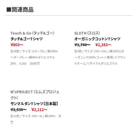
■関連商品
Touch & Go（タッチ&ゴー）
SLOTH（スロス）
タッチ&ゴーTシャツ
オーガニックコットンTシャツ
￥803～
￥1,760～
￥1,283～
全38色 / サイズ：Jr.S～7XL / 綿100%
全5色 / サイズ：110～XXL / 綿100％(オ
ヘザーグレー:綿80%ポリエステル
ーガニック100％コットン使用) ※ブラン
20% 6.2oz 16s天竺
ドネーム：リサイクルポリエステル
M'sPROJECT（エムズプロジェ
クト）
サンマルタンTシャツ【日本製】
￥2,530～
￥2,112～
全11色 / サイズ：100～5L / 綿100% 天
竺