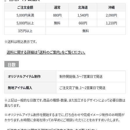
ご注文金額
通常
北海道
沖縄
5,000円未満
880円
1,540円
2,090円
5,000円以上
無料
660円
1,210円
3万円以上
無料
※送料は税込表示です。
送料に関する詳細は「送料のご案内」をご覧ください。
日数
オリジナルアイテム制作
制作開始後、5～7営業日で発送
無地アイテム購入
ご注文完了後、1～2営業日で発送
※上記は一般的な日数です。商品の種類・数量、また加工するデザインによって必要日数は
異なります。
※オリジナルアイテム制作を開始するまでに、打ち合わせや完成イメージ制作のお時間が
かかります。お時間に余裕を持ってお早めにご相談いただくことをおすすめいたします。