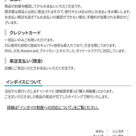
商品の到着を確認してからお支払いいただく方法です。
請求書は商品とは別に発送されますので、発行から14日以内にお支払いをお願いします。
お支払い期日を過ぎてもお支払いの確認ができない場合、手数料が加算される場合がご
ざいます。
クレジットカード
一括払いのみご利用いただけます。
SSL暗号化技術と独自セキュリティ技術も取入れており、万全を期しております。
VISA、JCB、Mastercard、アメリカン・エキスプレス、ダイナースクラブに対応しています。
来店支払い（現金）
店舗にご来店いただきお支払いいただく方法です。
インボイスについて
当社から発行いたしますインボイス（適格請求書）は「購入明細書」となります。
ご注文いただきました商品の発送が完了したタイミングで発行いたします。
詳細は「インボイス制度への対応について」をご覧ください。
タオル
ハンカチ
キャップ
バンダナ