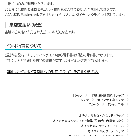
一括払いのみご利用いただけます。
SSL暗号化技術と独自セキュリティ技術も取入れており、万全を期しております。
VISA、JCB、Mastercard、アメリカン・エキスプレス、ダイナースクラブに対応しています。
来店支払い（現金）
店舗にご来店いただきお支払いいただく方法です。
インボイスについて
当社から発行いたしますインボイス（適格請求書）は「購入明細書」となります。
ご注文いただきました商品の発送が完了したタイミングで発行いたします。
詳細は「インボイス制度への対応について」をご覧ください。
Tシャツ
半袖（綿・綿混紡）Tシャツ
Tシャツ
大きいサイズTシャツ
Tシャツ
Tシャツ全種
オリジナル販促・ノベルティグッズ
オリジナルスタッフウェア特集（展示会・商談会向け）
オリジナルスタッフユニフォーム
オリジナルスタッフTシャツ