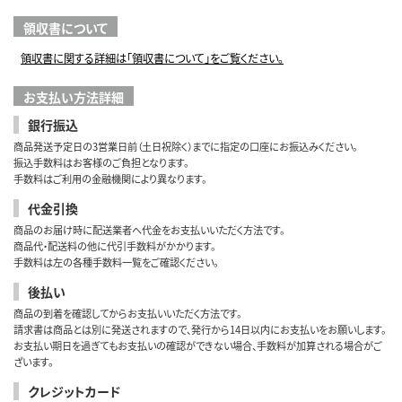
領収書について
領収書に関する詳細は「領収書について」をご覧ください。
お支払い方法詳細
銀行振込
商品発送予定日の3営業日前（土日祝除く）までに指定の口座にお振込みください。
振込手数料はお客様のご負担となります。
手数料はご利用の金融機関により異なります。
代金引換
商品のお届け時に配送業者へ代金をお支払いいただく方法です。
商品代・配送料の他に代引手数料がかかります。
手数料は左の各種手数料一覧をご確認ください。
後払い
商品の到着を確認してからお支払いいただく方法です。
請求書は商品とは別に発送されますので、発行から14日以内にお支払いをお願いします。
お支払い期日を過ぎてもお支払いの確認ができない場合、手数料が加算される場合がご
ざいます。
クレジットカード