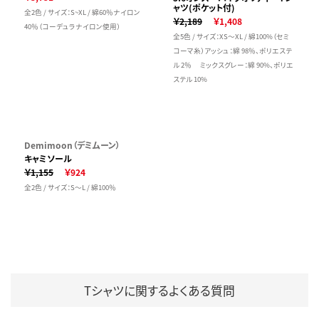
ャツ(ポケット付)
全2色 / サイズ：S~XL / 綿60％ナイロン
￥2,189
￥1,408
40％（コーデュラナイロン使用）
全5色 / サイズ：XS～XL / 綿100%（セミ
コーマ糸）アッシュ：綿 98％、ポリエステ
ル 2％ ミックスグレー：綿 90%、ポリエ
ステル 10%
Demimoon（デミムーン）
キャミソール
￥1,155
￥924
全2色 / サイズ：S～L / 綿100％
Tシャツに関するよくある質問