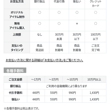
お支払方法
銀行振込
代金引換
後払い
クレジット
カード
オリジナル
○
○
○
◯
アイテム制作
無地
○
○
✕
○
アイテム購入
上限額
なし
30万円
30万円
100万円
未満
以下
以下
支払いの
商品
商品
商品
ご注文
タイミング
発送前
到着時
到着後
完了時
お支払い方法に関する詳細は「お支払い方法」をご覧ください。
各種手数料
ご注文金額
～1万円
～3万円
～10万円
10万円以上
銀行振込
ご利用の金融機関により異なります
代引手数料
440円
550円
990円
1,430円
後払い
440円
550円
990円
1,430円
※各種手数料は税込表示です。