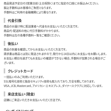
商品発送予定日の3営業日前（土日祝除く）までに指定の口座にお振込みください。
振込手数料はお客様のご負担となります。
手数料はご利用の金融機関により異なります。
代金引換
商品のお届け時に配送業者へ代金をお支払いいただく方法です。
商品代・配送料の他に代引手数料がかかります。
手数料は左の各種手数料一覧をご確認ください。
後払い
商品の到着を確認してからお支払いいただく方法です。
請求書は商品とは別に発送されますので、発行から14日以内にお支払いをお願いします。
お支払い期日を過ぎてもお支払いの確認ができない場合、手数料が加算される場合がご
ざいます。
クレジットカード
一括払いのみご利用いただけます。
SSL暗号化技術と独自セキュリティ技術も取入れており、万全を期しております。
VISA、JCB、Mastercard、アメリカン・エキスプレス、ダイナースクラブに対応しています。
来店支払い（現金）
店舗にご来店いただきお支払いいただく方法です。
インボイスについて