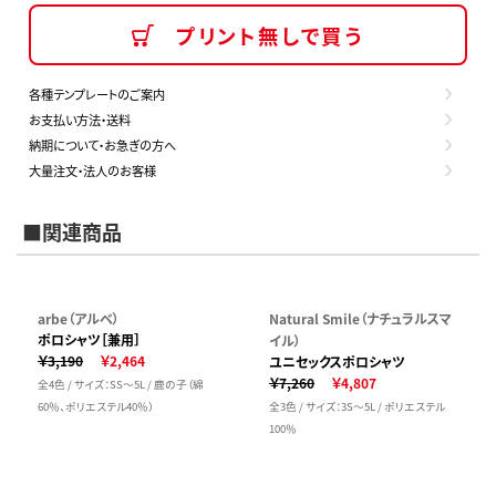
プリント無しで買う
各種テンプレートのご案内
お支払い方法・送料
納期について・お急ぎの方へ
大量注文・法人のお客様
■関連商品
arbe（アルベ）
Natural Smile（ナチュラルスマ
ポロシャツ［兼用］
イル）
￥3,190
￥2,464
ユニセックスポロシャツ
￥7,260
￥4,807
全4色 / サイズ：SS～5L / 鹿の子（綿
60％、ポリエステル40％）
全3色 / サイズ：3S～5L / ポリエステル
100％