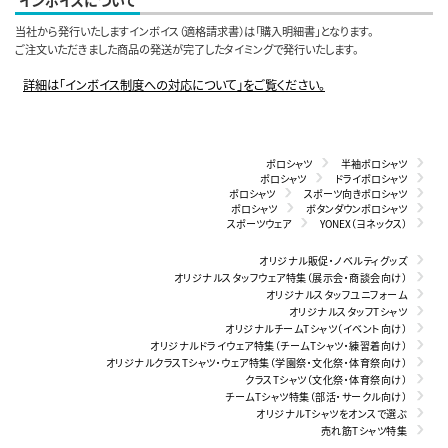
当社から発行いたしますインボイス（適格請求書）は「購入明細書」となります。
ご注文いただきました商品の発送が完了したタイミングで発行いたします。
詳細は「インボイス制度への対応について」をご覧ください。
ポロシャツ
半袖ポロシャツ
ポロシャツ
ドライポロシャツ
ポロシャツ
スポーツ向きポロシャツ
ポロシャツ
ボタンダウンポロシャツ
スポーツウェア
YONEX（ヨネックス）
オリジナル販促・ノベルティグッズ
オリジナルスタッフウェア特集（展示会・商談会向け）
オリジナルスタッフユニフォーム
オリジナルスタッフTシャツ
オリジナルチームTシャツ（イベント向け）
オリジナルドライウェア特集（チームTシャツ・練習着向け）
オリジナルクラスTシャツ・ウェア特集（学園祭・文化祭・体育祭向け）
クラスTシャツ（文化祭・体育祭向け）
チームTシャツ特集（部活・サークル向け）
オリジナルTシャツをオンスで選ぶ
売れ筋Tシャツ特集