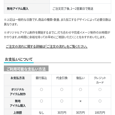
無地アイテム購入
ご注文完了後、1～2営業日で発送
※上記は一般的な日数です。商品の種類・数量、また加工するデザインによって必要日数は
異なります。
※オリジナルアイテム制作を開始するまでに、打ち合わせや完成イメージ制作のお時間が
かかります。お時間に余裕を持ってお早めにご相談いただくことをおすすめいたします。
ご注文の流れに関する詳細は「ご注文の流れ」をご覧ください。
お支払いについて
ご利用可能な支払い方法
お支払方法
銀行振込
代金引換
後払い
クレジット
カード
オリジナル
○
○
○
◯
アイテム制作
無地
○
○
✕
○
アイテム購入
上限額
なし
30万円
30万円
100万円