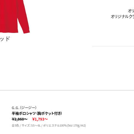
オ
オリジナルク
G.G.（ジージー）
半袖ポロシャツ（胸ポケット付き）
￥2,860～
￥1,793～
全5色 / サイズ：SS～6L / ポリエステル100％(5oz 170g/m2)