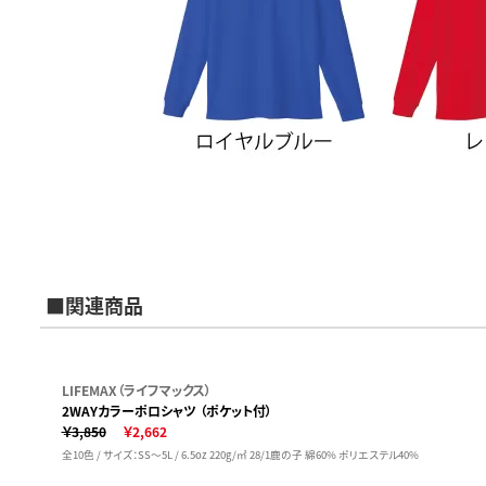
■関連商品
LIFEMAX（ライフマックス）
2WAYカラーポロシャツ （ポケット付）
￥3,850
￥2,662
全10色 / サイズ：SS～5L / 6.5oz 220g/㎡ 28/1鹿の子 綿60% ポリエステル40%