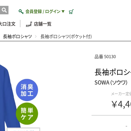
会員登録 / ログイン
▼
大口注文
店舗一覧
長袖ポロシャツ
長袖ポロシャツ(ポケット付)
品番 50130
長袖ポロシャ
SOWA（ソウワ）
メーカー定
￥4,
-