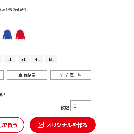
る高い吸収速乾性。
LL
3L
4L
6L
価格表
在庫一覧
価格
枚数
しで買う
オリジナルを作る