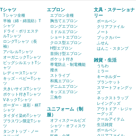
Tシャツ
エプロン
文具・ステーショナ
リー
Tシャツ全種
エプロン全種
半袖（綿・綿混紡）T
胸当てエプロン
ボールペン
シャツ
ロングエプロン
クリアファイル
ドライ・ポリエステ
ミドルエプロン
ノート
ルTシャツ
ショートエプロン
ブックカバー
ロングTシャツ（長
クロス型エプロン
ふせん
袖）
H型エプロン
はんこ・スタンプ
アパレルTシャツ
首掛け型エプロン
オーガニックTシャツ
ポケット付き
雑貨・生活
ビッグシルエットTシ
帯電防止・制電機能
うちわ
ャツ
撥水
ミラー
レディースTシャツ
ストライプ
キーホルダー
キッズ・ベビーTシャ
和風エプロン
ブランケット
ツ
デニムエプロン
スマートフォングッ
大きいサイズTシャツ
キッズエプロン
ズ
ポケット付きTシャツ
三角巾
ネックストラップ
VネックTシャツ
レイングッズ
ボーダー・迷彩・柄T
ユニフォーム（制
アウトドア・レジャ
シャツ
ーグッズ
服）
タイダイ染めTシャツ
クールアイテム
オフィスクールビズ
プラスワン限定Tシャ
生活雑貨
ツ
シャツ・オフィスウ
ボールペン
ェア
タンクトップ・ノー
クリアファイル