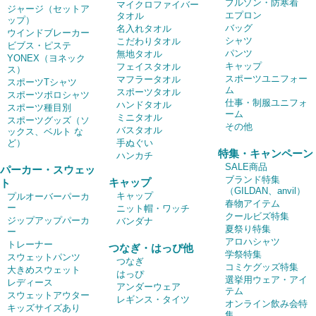
ブルゾン・防寒着
マイクロファイバー
ジャージ（セットア
エプロン
タオル
ップ）
バッグ
名入れタオル
ウインドブレーカー
シャツ
こだわりタオル
ビブス・ピステ
パンツ
無地タオル
YONEX（ヨネック
キャップ
フェイスタオル
ス）
スポーツユニフォー
マフラータオル
スポーツTシャツ
ム
スポーツタオル
スポーツポロシャツ
仕事・制服ユニフォ
ハンドタオル
スポーツ種目別
ーム
ミニタオル
スポーツグッズ（ソ
その他
バスタオル
ックス、ベルト な
ど）
手ぬぐい
特集・キャンペーン
ハンカチ
SALE商品
パーカー・スウェッ
ブランド特集
キャップ
ト
（GILDAN、anvil）
キャップ
プルオーバーパーカ
春物アイテム
ー
ニット帽・ワッチ
クールビズ特集
ジップアップパーカ
バンダナ
夏祭り特集
ー
アロハシャツ
トレーナー
つなぎ・はっぴ他
学祭特集
スウェットパンツ
つなぎ
コミケグッズ特集
大きめスウェット
はっぴ
選挙用ウェア・アイ
レディース
アンダーウェア
テム
スウェットアウター
レギンス・タイツ
オンライン飲み会特
キッズサイズあり
集