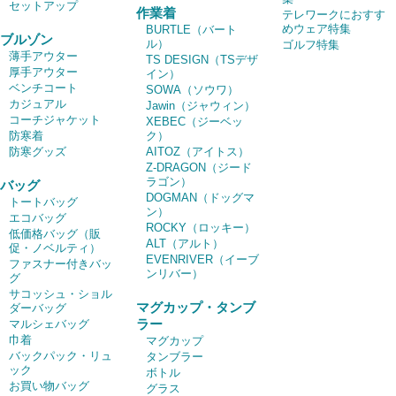
セットアップ
作業着
テレワークにおすす
めウェア特集
BURTLE（バート
ブルゾン
ル）
ゴルフ特集
薄手アウター
TS DESIGN（TSデザ
厚手アウター
イン）
ベンチコート
SOWA（ソウワ）
カジュアル
Jawin（ジャウィン）
コーチジャケット
XEBEC（ジーベッ
防寒着
ク）
防寒グッズ
AITOZ（アイトス）
Z-DRAGON（ジード
ラゴン）
バッグ
DOGMAN（ドッグマ
トートバッグ
ン）
エコバッグ
ROCKY（ロッキー）
低価格バッグ（販
ALT（アルト）
促・ノベルティ）
EVENRIVER（イーブ
ファスナー付きバッ
ンリバー）
グ
サコッシュ・ショル
マグカップ・タンブ
ダーバッグ
ラー
マルシェバッグ
巾着
マグカップ
バックパック・リュ
タンブラー
ック
ボトル
お買い物バッグ
グラス