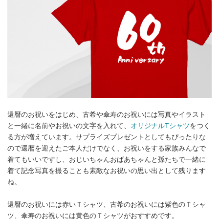
還暦のお祝いをはじめ、古希や傘寿のお祝いには写真やイラスト
と一緒に名前やお祝いの文字を入れて、
オリジナルTシャツ
をつく
る方が増えています。サプライズプレゼントとしてもぴったりな
ので還暦を迎えたご本人だけでなく、お祝いをする家族みんなで
着てもいいですし、おじいちゃんおばあちゃんと孫たちで一緒に
着て記念写真を撮ることも素敵なお祝いの思い出として残ります
ね。
還暦のお祝いには赤いＴシャツ、古希のお祝いには紫色のＴシャ
ツ、傘寿のお祝いには黄色のＴシャツがおすすめです。