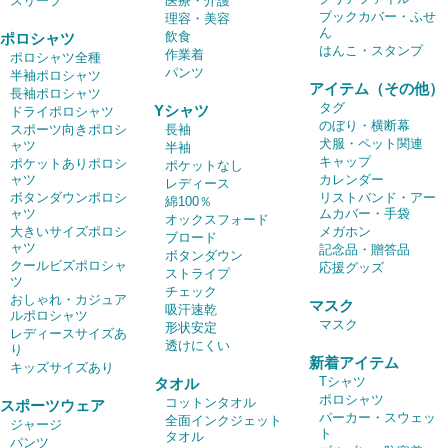
スリーブ
医療・介護
ブックカバー・ふせ
理容・美容
ん
飲食
ポロシャツ
はんこ・スタンプ
作業着
ポロシャツ全種
パンツ
半袖ポロシャツ
アイテム（その他）
長袖ポロシャツ
タグ
Yシャツ
ドライポロシャツ
のぼり・横断幕
スポーツ向きポロシ
長袖
犬服・ペット関連
ャツ
半袖
キャップ
ポケットありポロシ
ポケットなし
ャツ
カレンダー
レディース
ボタンダウンポロシ
リストバンド・アー
綿100％
ャツ
ムカバー・手袋
オックスフォード
大きいサイズポロシ
メガホン
ブロード
ャツ
記念品・贈答品
ボタンダウン
クールビズポロシャ
応援グッズ
ストライプ
ツ
チェック
おしゃれ・カジュア
マスク
吸汗速乾
ルポロシャツ
マスク
形状安定
レディースサイズあ
透けにくい
り
新着アイテム
キッズサイズあり
Tシャツ
タオル
ポロシャツ
コットンタオル
スポーツウェア
パーカー・スウェッ
全面インクジェット
ジャージ
ト
タオル
パンツ