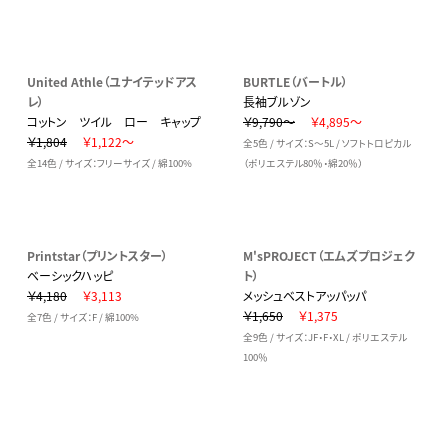
United Athle（ユナイテッドアス
BURTLE（バートル）
レ）
長袖ブルゾン
コットン ツイル ロー キャップ
￥9,790～
￥4,895～
￥1,804
￥1,122～
全5色 / サイズ：S～5L / ソフトトロピカル
全14色 / サイズ：フリーサイズ / 綿100%
（ポリエステル80％・綿20％）
Printstar（プリントスター）
M'sPROJECT（エムズプロジェク
ベーシックハッピ
ト）
￥4,180
￥3,113
メッシュベストアッパッパ
￥1,650
￥1,375
全7色 / サイズ：F / 綿100%
全9色 / サイズ：JF・F・XL / ポリエステル
100％