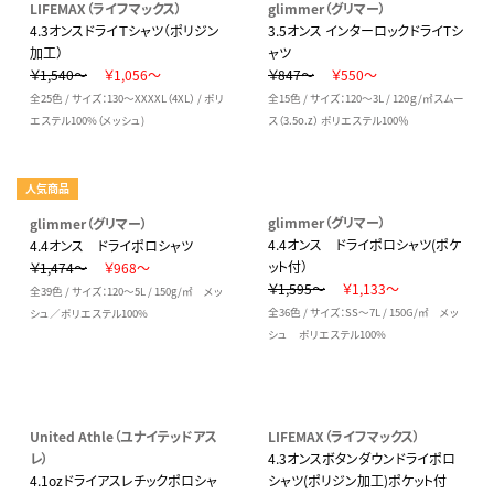
LIFEMAX（ライフマックス）
glimmer（グリマー）
4.3オンスドライＴシャツ（ポリジン
3.5オンス インターロックドライTシ
加工）
ャツ
￥1,540～
￥1,056～
￥847～
￥550～
全25色 / サイズ：130～XXXXL（4XL） / ポリ
全15色 / サイズ：120～3L / 120ｇ/㎡スムー
エステル100%（メッシュ)
ス（3.5o.z） ポリエステル100％
人気商品
glimmer（グリマー）
glimmer（グリマー）
4.4オンス ドライポロシャツ(ポケ
4.4オンス ドライポロシャツ
ット付）
￥1,474～
￥968～
￥1,595～
￥1,133～
全39色 / サイズ：120～5L / 150g/㎡ メッ
全36色 / サイズ：SS～7L / 150G/㎡ メッ
シュ／ポリエステル100%
シュ ポリエステル100%
United Athle（ユナイテッドアス
LIFEMAX（ライフマックス）
レ）
4.3オンスボタンダウンドライポロ
4.1ozドライアスレチックポロシャ
シャツ(ポリジン加工)ポケット付