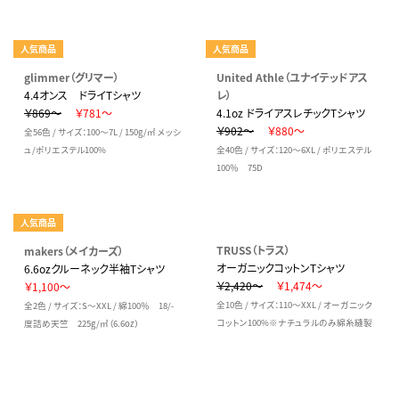
人気商品
人気商品
glimmer（グリマー）
United Athle（ユナイテッドアス
4.4オンス ドライTシャツ
レ）
￥869～
￥781～
4.1oz ドライアスレチックTシャツ
￥902～
￥880～
全56色 / サイズ：100～7L / 150g/㎡ メッシ
ュ/ポリエステル100%
全40色 / サイズ：120～6XL / ポリエステル
100％ 75D
人気商品
TRUSS（トラス）
makers（メイカーズ）
オーガニックコットンTシャツ
6.6ozクルーネック半袖Tシャツ
￥2,420～
￥1,474～
￥1,100～
全10色 / サイズ：110～XXL / オーガニック
全2色 / サイズ：S～XXL / 綿100％ 18/-
コットン100%※ナチュラルのみ綿糸縫製
度詰め天竺 225g/㎡（6.6oz）