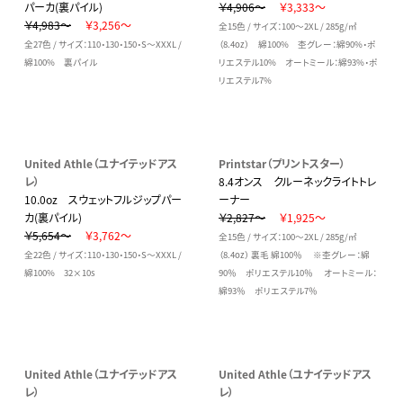
パーカ(裏パイル)
￥4,906～
￥3,333～
￥4,983～
￥3,256～
全15色 / サイズ：100～2XL / 285g/㎡
全27色 / サイズ：110・130・150・S～XXXL /
（8.4oz） 綿100% 杢グレー：綿90%・ポ
綿100% 裏パイル
リエステル10% オートミール：綿93%・ポ
リエステル7%
United Athle（ユナイテッドアス
Printstar（プリントスター）
レ）
8.4オンス クルーネックライトトレ
10.0oz スウェットフルジップパー
ーナー
カ(裏パイル)
￥2,827～
￥1,925～
￥5,654～
￥3,762～
全15色 / サイズ：100～2XL / 285g/㎡
全22色 / サイズ：110・130・150・S～XXXL /
（8.4oz） 裏毛 綿100％ ※杢グレー：綿
綿100% 32×10s
90％ ポリエステル10％ オートミール：
綿93％ ポリエステル7％
United Athle（ユナイテッドアス
United Athle（ユナイテッドアス
レ）
レ）