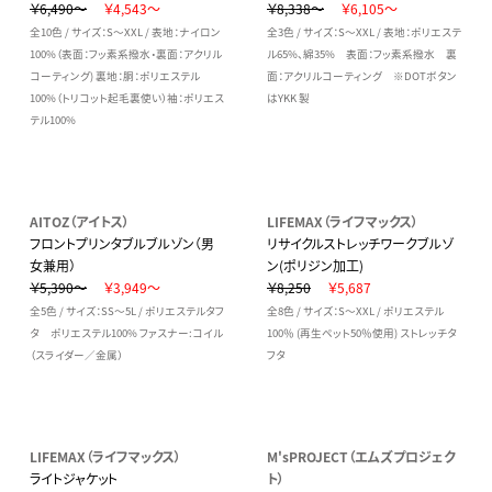
￥6,490～
￥4,543～
￥8,338～
￥6,105～
全10色 / サイズ：S～XXL / 表地：ナイロン
全3色 / サイズ：S～XXL / 表地：ポリエステ
100%（表面：フッ素系撥水・裏面：アクリル
ル65%、綿35% 表面：フッ素系撥水 裏
コーティング) 裏地：胴：ポリエステル
面：アクリルコーティング ※DOTボタン
100%（トリコット起毛裏使い）袖：ポリエス
はYKK 製
テル100%
AITOZ（アイトス）
LIFEMAX（ライフマックス）
フロントプリンタブルブルゾン（男
リサイクルストレッチワークブルゾ
女兼用）
ン(ポリジン加工)
￥5,390～
￥3,949～
￥8,250
￥5,687
全5色 / サイズ：SS～5L / ポリエステルタフ
全8色 / サイズ：S～XXL / ポリエステル
タ ポリエステル100% ファスナー:コイル
100％ (再生ペット50％使用) ストレッチタ
（スライダー／金属）
フタ
LIFEMAX（ライフマックス）
M'sPROJECT（エムズプロジェク
ライトジャケット
ト）