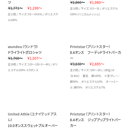
ツ
￥2,860～
￥1,980～
￥1,771～
￥1,199～
全10色 / サイズ：GS～5L / ポリエステル
全13色 / サイズ：XS～XXXXL / ポリエステ
100%（ハニカムメッシュ)
ル100%
wundou（ウンドウ）
Printstar（プリントスター）
ドライライトポロシャツ
8.4オンス フーデッドライトパーカ
￥1,760～
￥1,507～
ー
￥3,630～
￥2,695～
全28色 / サイズ：110～150・S～4XL / ポリ
エステル100%・3.9オンス
全15色 / サイズ：100～2XL / 285g/㎡
（8.4oz） 裏毛 綿100％ ※杢グレー：
綿90% ポリエステル10％ オートミー
ル：綿93% ポリエステル7％
United Athle（ユナイテッドアス
Printstar（プリントスター）
レ）
8.4オンス ジップアップライトパー
10.0オンススウェットプルオーバー
カー