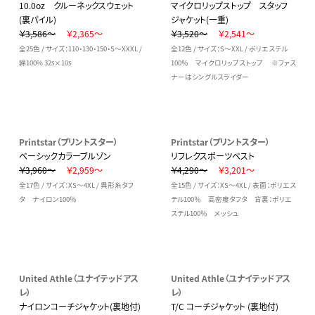
10.0oz クルーネックスウェット
マイクロリップストップ スタッフ
(裏パイル)
ジャケット(一重)
￥3,586～
￥2,365～
￥3,520～
￥2,541～
全25色 / サイズ：110・130・150・S～XXXL /
全12色 / サイズ：S～XXL / ポリエステル
綿100% 32s×10s
100％ マイクロリップストップ ※ファス
ナーはシングルスライダー
Printstar（プリントスター）
Printstar（プリントスター）
ベーシックカラーブルゾン
リフレクスポーツベスト
￥3,960～
￥2,959～
￥4,290～
￥3,201～
全17色 / サイズ：XS～4XL / 異形糸タフ
全15色 / サイズ：XS～4XL / 表面：ポリエス
タ ナイロン100％
テル100％ 高密度タフタ 背裏：ポリエ
ステル100％ メッシュ
United Athle（ユナイテッドアス
United Athle（ユナイテッドアス
レ）
レ）
ナイロンコーチジャケット(裏地付)
T/C コーチジャケット (裏地付)