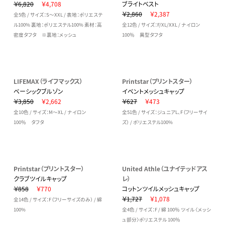
￥6,820
￥4,708
ブライトベスト
￥2,860
￥2,387
全5色 / サイズ：S～XXL / 表地：ポリエステ
ル100% 裏地：ポリエステル100% 素材：高
全12色 / サイズ：F/XL/XXL / ナイロン
密度タフタ ※裏地：メッシュ
100％ 異型タフタ
LIFEMAX（ライフマックス）
Printstar（プリントスター）
ベーシックブルゾン
イベントメッシュキャップ
￥3,850
￥2,662
￥627
￥473
全10色 / サイズ：M～XL / ナイロン
全51色 / サイズ：ジュニアL、F（フリーサイ
100％ タフタ
ズ） / ポリエステル100%
Printstar（プリントスター）
United Athle（ユナイテッドアス
クラブツイルキャップ
レ）
￥858
￥770
コットンツイルメッシュキャップ
￥1,727
￥1,078
全14色 / サイズ：F（フリーサイズのみ） / 綿
100%
全4色 / サイズ：F / 綿 100％ ツイル 〈メッシ
ュ部分〉ポリエステル 100％