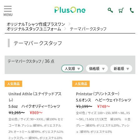
オリジナルTシャツ作成プラスワン
オリジナルスタッフユニフォーム
テーマパークスタッフ
テーマパークスタッフ
36
テーマパークスタッフ /
点
人気順
価格順
新着順
人気商品
人気商品
United Athle（ユナイテッドアス
Printstar（プリントスター）
レ）
5.6オンス ヘビーウェイトTシャツ
5.6oz ハイクオリティーTシャツ
￥1,199～
￥748～
￥1,265～
￥869～
全47色 / サイズ：100～150、WＭ～WL、XS
全61色 / サイズ：90～XXXL / 綿100% セミ
～5XL / 5.6Oz 17/1天竺 綿100％ ※杢
コーマ糸 アッシュ:綿98%、ポリエステル
グレー：綿80％ ポリエステル20％、アッシ
2% オートミール:綿99%、ポリエステル1%
ュ：綿95％ ポリエステル5％
ミックスグレー:綿90%、ポリエステル10%