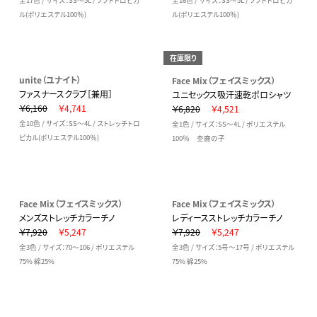
全17色 / サイズ：SS～5L / ソフトトロピカ
全16色 / サイズ：SS～5L / ソフトトロピカ
ル(ポリエステル100％)
ル(ポリエステル100％)
在庫限り
unite（ユナイト）
Face Mix（フェイスミックス）
ファスナースクラブ［兼用］
ユニセックス吸汗速乾ポロシャツ
￥6,160
￥4,741
￥6,820
￥4,521
全10色 / サイズ：SS～4L / ストレッチトロ
全1色 / サイズ：SS～4L / ポリエステル
ピカル(ポリエステル100％)
100％ 杢鹿の子
Face Mix（フェイスミックス）
Face Mix（フェイスミックス）
メンズストレッチカラーチノ
レディースストレッチカラーチノ
￥7,920
￥5,247
￥7,920
￥5,247
全3色 / サイズ：70～106 / ポリエステル
全3色 / サイズ：5号～17号 / ポリエステル
75% 綿25%
75% 綿25%