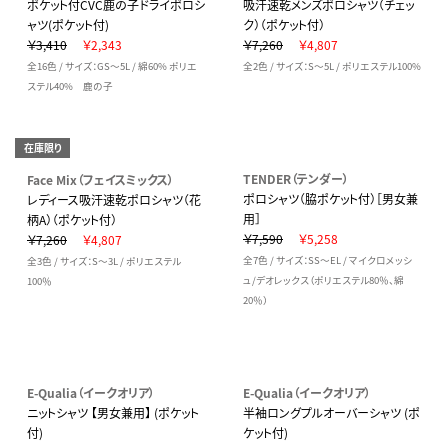
ポケット付CVC鹿の子ドライポロシ
吸汗速乾メンズポロシャツ（チェッ
ャツ(ポケット付)
ク）（ポケット付）
￥3,410
￥2,343
￥7,260
￥4,807
全16色 / サイズ：GS～5L / 綿60% ポリエ
全2色 / サイズ：S～5L / ポリエステル100%
ステル40% 鹿の子
在庫限り
TENDER（テンダー）
Face Mix（フェイスミックス）
ポロシャツ（脇ポケット付）［男女兼
レディース吸汗速乾ポロシャツ（花
用］
柄A）（ポケット付）
￥7,590
￥5,258
￥7,260
￥4,807
全7色 / サイズ：SS～EL / マイクロメッシ
全3色 / サイズ：S～3L / ポリエステル
ュ/デオレックス（ポリエステル80％、綿
100％
20％）
E-Qualia（イークオリア）
E-Qualia（イークオリア）
ニットシャツ 【男女兼用】 (ポケット
半袖ロングプルオーバーシャツ (ポ
付)
ケット付)