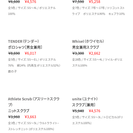
￥6,600
￥4,576
￥7,590
￥5,258
全5色 / サイズ：SS～4L / ポリエステル
全7色 / サイズ：7号～17号 / トリコットスト
100％
ライプ ポリエステル90％ キュプラ10％
TENDER（テンダー）
Whisel（ホワイセル）
ポロシャツ［男女兼用］
男女兼用スクラブ
￥8,690
￥6,017
￥3,300
￥2,662
全5色 / サイズ：SS～EL / ポリエステル
全28色 / サイズ：SS～4L / ツイル・ポリエ
76％ 綿24％ （内再生ポリエステル52％）
ステル100%
鹿の子
Athlete Scrub（アスリートスクラ
unite（ユナイト）
ブ）
スクラブ［兼用］
ニットスクラブ
￥5,940
￥4,576
￥3,960
￥3,663
全5色 / サイズ：SS～3L / トロピカル(ポリ
全3色 / サイズ：SS～5L / ウルトラライト・
エステル100％)
ストレッチニット (ポリエステル100%)