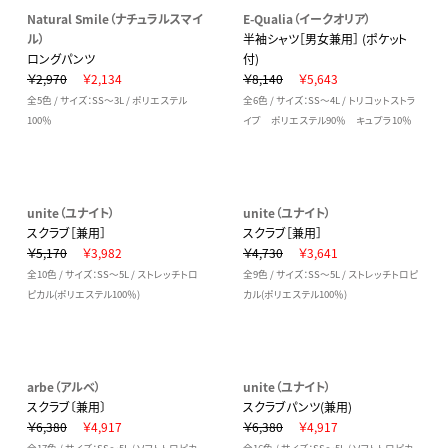
Natural Smile（ナチュラルスマイ
E-Qualia（イークオリア）
ル）
半袖シャツ［男女兼用］ (ポケット
ロングパンツ
付)
￥2,970
￥2,134
￥8,140
￥5,643
全5色 / サイズ：SS～3L / ポリエステル
全6色 / サイズ：SS～4L / トリコットストラ
100％
イプ ポリエステル90％ キュプラ10％
unite（ユナイト）
unite（ユナイト）
スクラブ［兼用］
スクラブ［兼用］
￥5,170
￥3,982
￥4,730
￥3,641
全10色 / サイズ：SS～5L / ストレッチトロ
全9色 / サイズ：SS～5L / ストレッチトロピ
ピカル(ポリエステル100％)
カル(ポリエステル100％)
arbe（アルベ）
unite（ユナイト）
スクラブ〔兼用〕
スクラブパンツ(兼用)
￥6,380
￥4,917
￥6,380
￥4,917