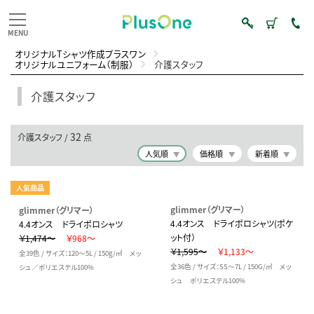
オリジナルTシャツ作成プラスワン
オリジナルユニフォーム（制服）
介護スタッフ
介護スタッフ
32
介護スタッフ /
点
人気順
価格順
新着順
人気商品
glimmer（グリマー）
glimmer（グリマー）
4.4オンス ドライポロシャツ(ポケ
4.4オンス ドライポロシャツ
ット付）
￥1,474～
￥968～
￥1,595～
￥1,133～
全39色 / サイズ：120～5L / 150g/㎡ メッ
全36色 / サイズ：SS～7L / 150G/㎡ メッ
シュ／ポリエステル100%
シュ ポリエステル100%