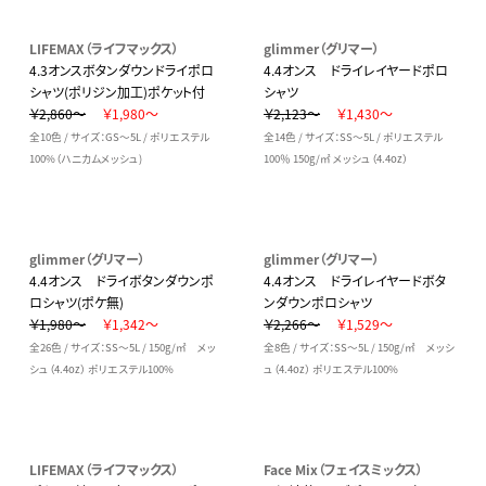
LIFEMAX（ライフマックス）
glimmer（グリマー）
4.3オンスボタンダウンドライポロ
4.4オンス ドライレイヤードポロ
シャツ(ポリジン加工)ポケット付
シャツ
￥2,860～
￥1,980～
￥2,123～
￥1,430～
全10色 / サイズ：GS～5L / ポリエステル
全14色 / サイズ：SS～5L / ポリエステル
100%（ハニカムメッシュ)
100％ 150g/㎡ メッシュ（4.4oz）
glimmer（グリマー）
glimmer（グリマー）
4.4オンス ドライボタンダウンポ
4.4オンス ドライレイヤードボタ
ロシャツ(ポケ無)
ンダウンポロシャツ
￥1,980～
￥1,342～
￥2,266～
￥1,529～
全26色 / サイズ：SS～5L / 150g/㎡ メッ
全8色 / サイズ：SS～5L / 150g/㎡ メッシ
シュ（4.4oz） ポリエステル100%
ュ（4.4oz） ポリエステル100%
LIFEMAX（ライフマックス）
Face Mix（フェイスミックス）