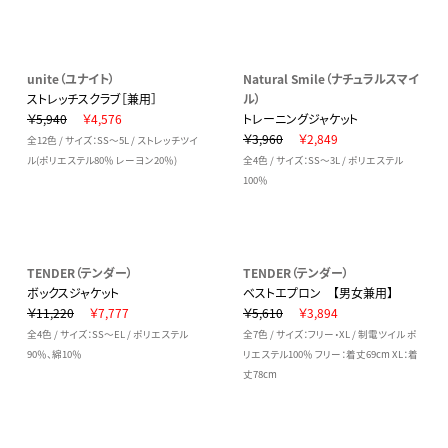
unite（ユナイト）
Natural Smile（ナチュラルスマイ
ストレッチスクラブ［兼用］
ル）
￥5,940
￥4,576
トレーニングジャケット
￥3,960
￥2,849
全12色 / サイズ：SS～5L / ストレッチツイ
ル(ポリエステル80％ レーヨン20％)
全4色 / サイズ：SS～3L / ポリエステル
100％
TENDER（テンダー）
TENDER（テンダー）
ボックスジャケット
ベストエプロン 【男女兼用】
￥11,220
￥7,777
￥5,610
￥3,894
全4色 / サイズ：SS～EL / ポリエステル
全7色 / サイズ：フリー・XL / 制電ツイル ポ
90％、綿10％
リエステル100％ フリー：着丈69cm XL：着
丈78cm