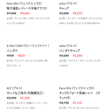
Face Mix（フェイスミックス）
arbe（アルベ）
吸汗速乾レディース半袖ブラウス
キャップ
￥7,040
￥4,664
￥5,280
￥4,070
全3色 / サイズ：5号～17号 / ストライプ（ポ
全3色 / サイズ：F / 千鳥格子：ポリエステル
リエステル100％）
100%、その他：ポリエステル85% 綿15%
D-FACTORY（ディーファクトリー ）
arbe（アルベ）
バンダナ
バンダナキャップ
￥550
￥429
￥2,200
￥1,694
全7色 / サイズ：F / ポリエステル65％・綿
全10色 / サイズ：F / ブロード（ポリエステ
35％ ブロード
ル100％）
ALT（アルト）
Face Mix（フェイスミックス）
キレイな三角巾（光触媒加工）
オックスフォード長袖シャツ （ポ
￥2,090
￥1,309
ケット付）
￥4,730
￥3,135
全20色 / サイズ：F / 制電バーバリー ポリ
エステル65％、コットン35％
全17色 / サイズ：SS～4L / ポリエステル