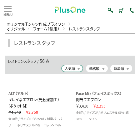
オリジナルTシャツ作成プラスワン
オリジナルユニフォーム（制服）
レストランスタッフ
レストランスタッフ
56
レストランスタッフ /
点
人気順
価格順
新着順
ALT（アルト）
Face Mix（フェイスミックス）
キレイなエプロン（光触媒加工）
胸当てエプロン
(ポケット付)
￥3,410
￥2,255
￥4,840
￥2,750
全5色 / サイズ：F / ポリエステル 65%・綿
全20色 / サイズ：F（丈85㎝） / 制電バーバ
35% ツイル
リー ポリエステル65％ コットン35％