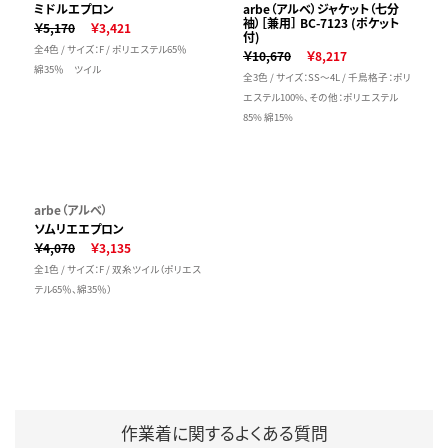
ミドルエプロン
arbe（アルベ）ジャケット（七分
袖）［兼用］ BC-7123 (ポケット
￥5,170
￥3,421
付)
全4色 / サイズ：F / ポリエステル65％
￥10,670
￥8,217
綿35％ ツイル
全3色 / サイズ：SS～4L / 千鳥格子：ポリ
エステル100%、その他：ポリエステル
85% 綿15%
arbe（アルベ）
ソムリエエプロン
￥4,070
￥3,135
全1色 / サイズ：F / 双糸ツイル（ポリエス
テル65％、綿35％）
作業着に関するよくある質問