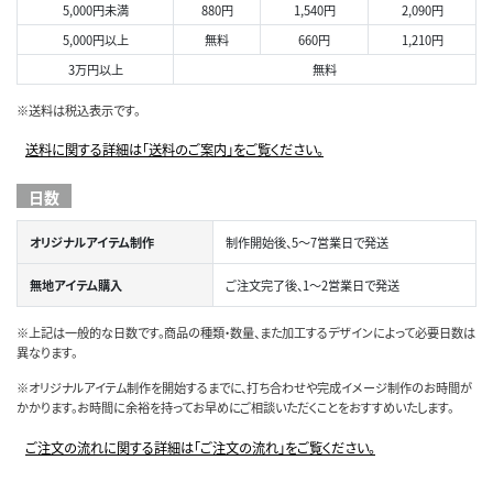
5,000円未満
880円
1,540円
2,090円
5,000円以上
無料
660円
1,210円
3万円以上
無料
※送料は税込表示です。
送料に関する詳細は「送料のご案内」をご覧ください。
日数
オリジナルアイテム制作
制作開始後、5～7営業日で発送
無地アイテム購入
ご注文完了後、1～2営業日で発送
※上記は一般的な日数です。商品の種類・数量、また加工するデザインによって必要日数は
異なります。
※オリジナルアイテム制作を開始するまでに、打ち合わせや完成イメージ制作のお時間が
かかります。お時間に余裕を持ってお早めにご相談いただくことをおすすめいたします。
ご注文の流れに関する詳細は「ご注文の流れ」をご覧ください。