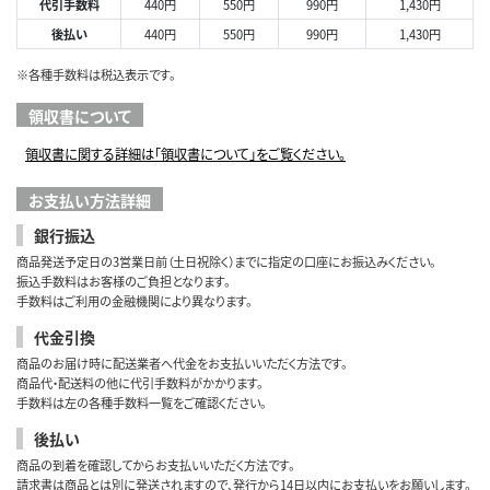
代引手数料
440円
550円
990円
1,430円
後払い
440円
550円
990円
1,430円
※各種手数料は税込表示です。
領収書について
領収書に関する詳細は「領収書について」をご覧ください。
お支払い方法詳細
銀行振込
商品発送予定日の3営業日前（土日祝除く）までに指定の口座にお振込みください。
振込手数料はお客様のご負担となります。
手数料はご利用の金融機関により異なります。
代金引換
商品のお届け時に配送業者へ代金をお支払いいただく方法です。
商品代・配送料の他に代引手数料がかかります。
手数料は左の各種手数料一覧をご確認ください。
後払い
商品の到着を確認してからお支払いいただく方法です。
請求書は商品とは別に発送されますので、発行から14日以内にお支払いをお願いします。