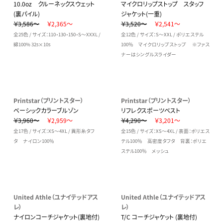
10.0oz クルーネックスウェット
マイクロリップストップ スタッフ
(裏パイル)
ジャケット(一重)
￥3,586～
￥2,365～
￥3,520～
￥2,541～
全25色 / サイズ：110・130・150・S～XXXL /
全12色 / サイズ：S～XXL / ポリエステル
綿100% 32s×10s
100％ マイクロリップストップ ※ファス
ナーはシングルスライダー
Printstar（プリントスター）
Printstar（プリントスター）
ベーシックカラーブルゾン
リフレクスポーツベスト
￥3,960～
￥2,959～
￥4,290～
￥3,201～
全17色 / サイズ：XS～4XL / 異形糸タフ
全15色 / サイズ：XS～4XL / 表面：ポリエス
タ ナイロン100％
テル100％ 高密度タフタ 背裏：ポリエ
ステル100％ メッシュ
United Athle（ユナイテッドアス
United Athle（ユナイテッドアス
レ）
レ）
ナイロンコーチジャケット(裏地付)
T/C コーチジャケット (裏地付)