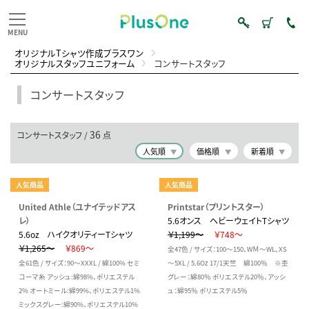
オリジナルTシャツ作成プラスワン
オリジナルスタッフユニフォーム
コンサートスタッフ
コンサートスタッフ
36
コンサートスタッフ /
点
人気順
価格順
新着順
人気商品
人気商品
United Athle（ユナイテッドアス
Printstar（プリントスター）
レ）
5.6オンス ヘビーウェイトTシャツ
5.6oz ハイクオリティーTシャツ
￥1,199～
￥748～
￥1,265～
￥869～
全47色 / サイズ：100～150、WＭ～WL、XS
全61色 / サイズ：90～XXXL / 綿100% セミ
～5XL / 5.6Oz 17/1天竺 綿100％ ※杢
コーマ糸 アッシュ:綿98%、ポリエステル
グレー：綿80％ ポリエステル20％、アッシ
2% オートミール:綿99%、ポリエステル1%
ュ：綿95％ ポリエステル5％
ミックスグレー:綿90%、ポリエステル10%