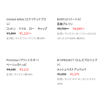
United Athle（ユナイテッドアス
BURTLE（バートル）
レ）
長袖ブルゾン
コットン ツイル ロー キャップ
￥9,790～
￥4,895～
￥1,804
￥1,122～
全5色 / サイズ：S～5L / ソフトトロピカル
全14色 / サイズ：フリーサイズ / 綿100%
（ポリエステル80％・綿20％）
Printstar（プリントスター）
M'sPROJECT（エムズプロジェク
ベーシックハッピ
ト）
￥4,180
￥3,113
メッシュベストアッパッパ
￥1,650
￥1,375
全7色 / サイズ：F / 綿100%
全9色 / サイズ：JF・F・XL / ポリエステル
100％