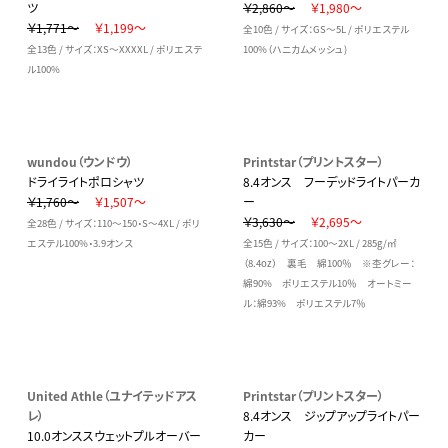
ツ
￥2,860～
￥1,980～
￥1,771～
￥1,199～
全10色 / サイズ：GS～5L / ポリエステル
全13色 / サイズ：XS～XXXXL / ポリエステ
100%（ハニカムメッシュ)
ル100%
wundou（ウンドウ）
Printstar（プリントスター）
ドライライトポロシャツ
8.4オンス フーデッドライトパーカ
￥1,760～
￥1,507～
ー
￥3,630～
￥2,695～
全28色 / サイズ：110～150・S～4XL / ポリ
エステル100%・3.9オンス
全15色 / サイズ：100～2XL / 285g/㎡
（8.4oz） 裏毛 綿100％ ※杢グレー：
綿90% ポリエステル10％ オートミー
ル：綿93% ポリエステル7％
United Athle（ユナイテッドアス
Printstar（プリントスター）
レ）
8.4オンス ジップアップライトパー
10.0オンススウェットプルオーバー
カー