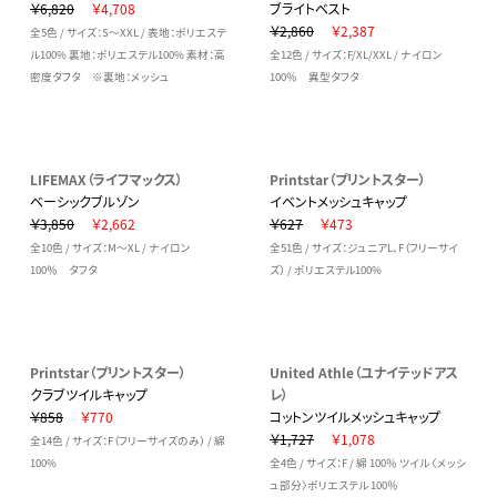
￥6,820
￥4,708
ブライトベスト
￥2,860
￥2,387
全5色 / サイズ：S～XXL / 表地：ポリエステ
ル100% 裏地：ポリエステル100% 素材：高
全12色 / サイズ：F/XL/XXL / ナイロン
密度タフタ ※裏地：メッシュ
100％ 異型タフタ
LIFEMAX（ライフマックス）
Printstar（プリントスター）
ベーシックブルゾン
イベントメッシュキャップ
￥3,850
￥2,662
￥627
￥473
全10色 / サイズ：M～XL / ナイロン
全51色 / サイズ：ジュニアL、F（フリーサイ
100％ タフタ
ズ） / ポリエステル100%
Printstar（プリントスター）
United Athle（ユナイテッドアス
クラブツイルキャップ
レ）
￥858
￥770
コットンツイルメッシュキャップ
￥1,727
￥1,078
全14色 / サイズ：F（フリーサイズのみ） / 綿
100%
全4色 / サイズ：F / 綿 100％ ツイル 〈メッシ
ュ部分〉ポリエステル 100％