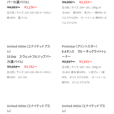
パーカ(裏パイル)
￥4,906～
￥3,333～
￥4,983～
￥3,256～
全15色 / サイズ：100～2XL / 285g/㎡
全27色 / サイズ：110・130・150・S～XXXL /
（8.4oz） 綿100% 杢グレー：綿90%・ポ
綿100% 裏パイル
リエステル10% オートミール：綿93%・ポ
リエステル7%
United Athle（ユナイテッドアス
Printstar（プリントスター）
レ）
8.4オンス クルーネックライトトレ
10.0oz スウェットフルジップパー
ーナー
カ(裏パイル)
￥2,827～
￥1,925～
￥5,654～
￥3,762～
全15色 / サイズ：100～2XL / 285g/㎡
全22色 / サイズ：110・130・150・S～XXXL /
（8.4oz） 裏毛 綿100％ ※杢グレー：綿
綿100% 32×10s
90％ ポリエステル10％ オートミール：
綿93％ ポリエステル7％
United Athle（ユナイテッドアス
United Athle（ユナイテッドアス
レ）
レ）