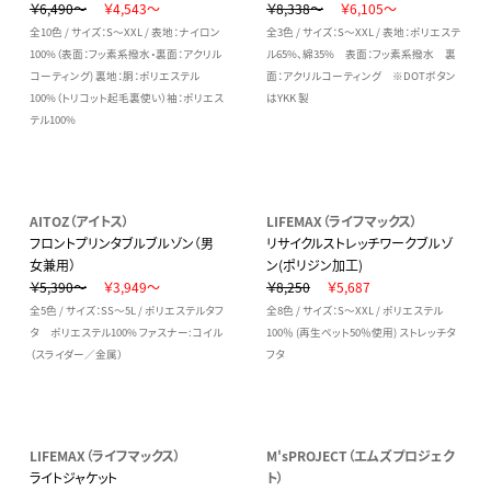
￥6,490～
￥4,543～
￥8,338～
￥6,105～
全10色 / サイズ：S～XXL / 表地：ナイロン
全3色 / サイズ：S～XXL / 表地：ポリエステ
100%（表面：フッ素系撥水・裏面：アクリル
ル65%、綿35% 表面：フッ素系撥水 裏
コーティング) 裏地：胴：ポリエステル
面：アクリルコーティング ※DOTボタン
100%（トリコット起毛裏使い）袖：ポリエス
はYKK 製
テル100%
AITOZ（アイトス）
LIFEMAX（ライフマックス）
フロントプリンタブルブルゾン（男
リサイクルストレッチワークブルゾ
女兼用）
ン(ポリジン加工)
￥5,390～
￥3,949～
￥8,250
￥5,687
全5色 / サイズ：SS～5L / ポリエステルタフ
全8色 / サイズ：S～XXL / ポリエステル
タ ポリエステル100% ファスナー:コイル
100％ (再生ペット50％使用) ストレッチタ
（スライダー／金属）
フタ
LIFEMAX（ライフマックス）
M'sPROJECT（エムズプロジェク
ライトジャケット
ト）