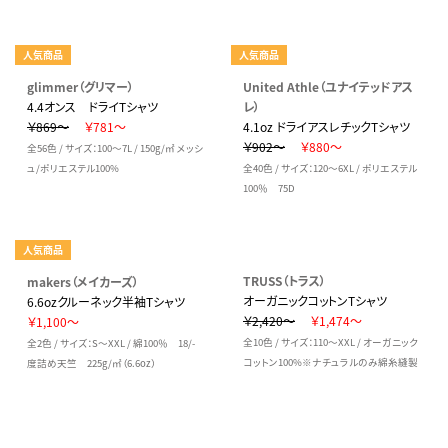
人気商品
人気商品
glimmer（グリマー）
United Athle（ユナイテッドアス
4.4オンス ドライTシャツ
レ）
￥869～
￥781～
4.1oz ドライアスレチックTシャツ
￥902～
￥880～
全56色 / サイズ：100～7L / 150g/㎡ メッシ
ュ/ポリエステル100%
全40色 / サイズ：120～6XL / ポリエステル
100％ 75D
人気商品
TRUSS（トラス）
makers（メイカーズ）
オーガニックコットンTシャツ
6.6ozクルーネック半袖Tシャツ
￥2,420～
￥1,474～
￥1,100～
全10色 / サイズ：110～XXL / オーガニック
全2色 / サイズ：S～XXL / 綿100％ 18/-
コットン100%※ナチュラルのみ綿糸縫製
度詰め天竺 225g/㎡（6.6oz）