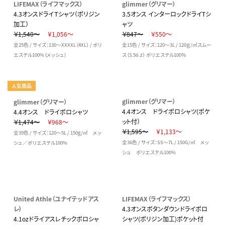
LIFEMAX（ライフマックス）
glimmer（グリマー）
4.3オンスドライＴシャツ（ポリジン
3.5オンス インターロックドライTシ
加工）
ャツ
￥1,540～
￥1,056～
￥847～
￥550～
全25色 / サイズ：130～XXXXL（4XL） / ポリ
全15色 / サイズ：120～3L / 120ｇ/㎡スムー
エステル100%（メッシュ)
ス（3.5o.z） ポリエステル100％
人気商品
glimmer（グリマー）
glimmer（グリマー）
4.4オンス ドライポロシャツ(ポケ
4.4オンス ドライポロシャツ
ット付）
￥1,474～
￥968～
￥1,595～
￥1,133～
全39色 / サイズ：120～5L / 150g/㎡ メッ
全36色 / サイズ：SS～7L / 150G/㎡ メッ
シュ／ポリエステル100%
シュ ポリエステル100%
United Athle（ユナイテッドアス
LIFEMAX（ライフマックス）
レ）
4.3オンスボタンダウンドライポロ
4.1ozドライアスレチックポロシャ
シャツ(ポリジン加工)ポケット付