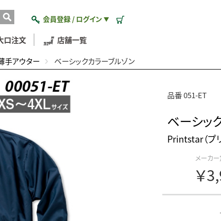
会員登録 / ログイン
▼
大口注文
店舗一覧
薄手アウター
ベーシックカラーブルゾン
品番 051-ET
ベーシッ
Printstar
メーカー
￥3