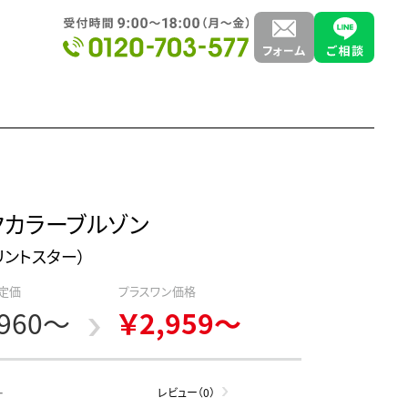
クカラーブルゾン
（プリントスター）
定価
プラスワン価格
,960～
￥2,959～
-
レビュー（0）