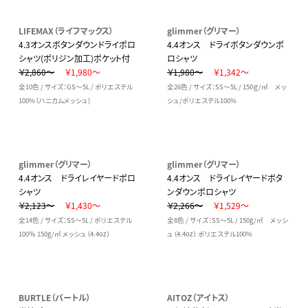
LIFEMAX（ライフマックス）
glimmer（グリマー）
4.3オンスボタンダウンドライポロ
4.4オンス ドライボタンダウンポ
シャツ(ポリジン加工)ポケット付
ロシャツ
￥2,860～
￥1,980～
￥1,980～
￥1,342～
全10色 / サイズ：GS～5L / ポリエステル
全26色 / サイズ：SS～5L / 150ｇ/㎡ メッ
100%（ハニカムメッシュ)
シュ/ポリエステル100%
glimmer（グリマー）
glimmer（グリマー）
4.4オンス ドライレイヤードポロ
4.4オンス ドライレイヤードボタ
シャツ
ンダウンポロシャツ
￥2,123～
￥1,430～
￥2,266～
￥1,529～
全14色 / サイズ：SS～5L / ポリエステル
全8色 / サイズ：SS～5L / 150g/㎡ メッシ
100％ 150g/㎡ メッシュ（4.4oz）
ュ（4.4oz） ポリエステル100%
BURTLE（バートル）
AITOZ（アイトス）