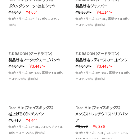
ボタンダウンニット長袖シャツ
製品制電ジャンパー
￥7,040
￥4,664
￥8,360～
￥4,114～
全4色 / サイズ：SS～４L / ポリエステル
全5色 / サイズ：SS～5L / 裏綿ツイル（ポリ
100％
エステル90％・綿10％）
Z-DRAGON（ジードラゴン）
Z-DRAGON（ジードラゴン）
製品制電ノータックカーゴパンツ
製品制電レディースカーゴパンツ
￥7,040～
￥3,443～
￥7,040～
￥3,443～
全5色 / サイズ：70～120 / 裏綿ツイル（ポリ
全5色 / サイズ：59～101 / 裏綿ツイル（ポリ
エステル90％・綿10％）
エステル90％・綿10％）
Face Mix（フェイスミックス）
Face Mix（フェイスミックス）
裾上げらくらくチノパン
メンズストレッチウエストリブパン
￥6,710
￥4,444
ツ
￥9,570
￥6,336
全3色 / サイズ：SS～5L / ストレッチツイル
（ポリエステル50％、綿50％）
全2色 / サイズ：S～5L / ストレッチツイル