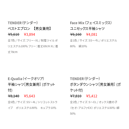
TENDER（テンダー）
Face Mix（フェイスミックス）
ベストエプロン 【男女兼用】
ユニセックス半袖シャツ
￥5,610
￥3,894
￥6,160
￥4,081
全7色 / サイズ：フリー・XL / 制電ツイル ポ
全1色 / サイズ：SS～４L / ポリエステル
リエステル100％ フリー：着丈69cm XL：着
80％ 綿20％
丈78cm
E-Qualia（イークオリア）
TENDER（テンダー）
半袖シャツ［男女兼用］ (ポケット
ボタンダウンシャツ［男女兼用］ (ポ
付)
ケット付)
￥8,140
￥5,643
￥7,810
￥5,412
全6色 / サイズ：SS～4L / トリコットストラ
全2色 / サイズ：S～EL / オックス鹿の子
イプ ポリエステル90％ キュプラ10％
（セオ・アルファEX） ポリエステル50％・綿
50％