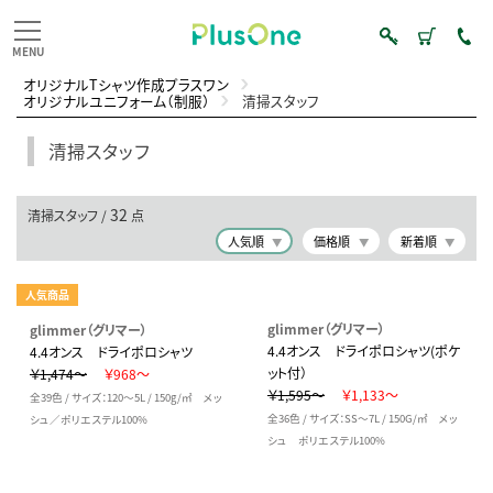
オリジナルTシャツ作成プラスワン
オリジナルユニフォーム（制服）
清掃スタッフ
清掃スタッフ
32
清掃スタッフ /
点
人気順
価格順
新着順
人気商品
glimmer（グリマー）
glimmer（グリマー）
4.4オンス ドライポロシャツ(ポケ
4.4オンス ドライポロシャツ
ット付）
￥1,474～
￥968～
￥1,595～
￥1,133～
全39色 / サイズ：120～5L / 150g/㎡ メッ
全36色 / サイズ：SS～7L / 150G/㎡ メッ
シュ／ポリエステル100%
シュ ポリエステル100%