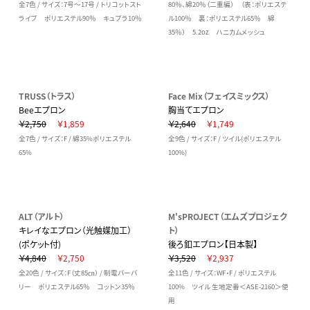
全7色 / サイズ：7号～17号 / トリコットスト
80％、綿20％（二重編） （表：ポリエステ
ライプ ポリエステル90％ キュプラ10％
ル100％ 裏：ポリエステル65％ 綿
35％） 5.2oz ハニカムメッシュ
TRUSS（トラス）
Face Mix（フェイスミックス）
Beeエプロン
胸当てエプロン
￥2,750
￥1,859
￥2,640
￥1,749
全7色 / サイズ：F / 綿35%ポリエステル
全9色 / サイズ：F / ツイル(ポリエステル
65%
100%)
ALT（アルト）
M'sPROJECT（エムズプロジェク
キレイなエプロン（光触媒加工）
ト）
(ポケット付)
後ろ釦エプロン【日本製】
￥4,840
￥2,750
￥3,520
￥2,937
全20色 / サイズ：F（丈85㎝） / 制電バーバ
全11色 / サイズ：WF・F / ポリエステル
リー ポリエステル65％ コットン35％
100% ツイル 生地定番＜ASE-2160＞使
用