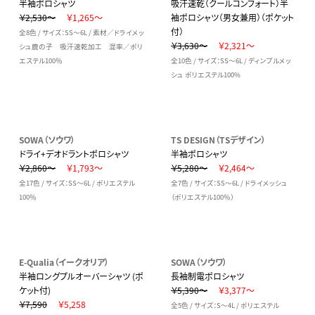
半袖ポロシャツ
吸汗速乾（クールコンフォート）半
￥2,530～
￥1,265～
袖ポロシャツ（男女兼用）（ポケット
付）
全8色 / サイズ：SS～6L / 素材／ドライメッ
￥3,630～
￥2,321～
シュ鹿の子 吸汗速乾加工 混率／ポリ
エステル100％
全10色 / サイズ：SS～6L / ディンプルメッ
シュ ポリエステル100%
SOWA（ソウワ）
TS DESIGN（TSデザイン）
ドライ+デオドラントポロシャツ
半袖ポロシャツ
￥2,860～
￥1,793～
￥5,280～
￥2,464～
全17色 / サイズ：SS～6L / ポリエステル
全7色 / サイズ：SS～6L / ドライメッシュ
100％
（ポリエステル100％）
E-Qualia（イークオリア）
SOWA（ソウワ）
半袖ロングプルオーバーシャツ (ポ
長袖制電ポロシャツ
ケット付)
￥5,390～
￥3,377～
￥7,590
￥5,258
全5色 / サイズ：S～4L / ポリエステル