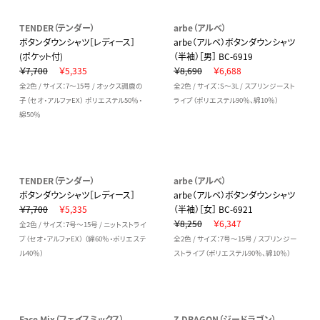
TENDER（テンダー）
arbe（アルベ）
ボタンダウンシャツ［レディース］
arbe（アルベ）ボタンダウンシャツ
(ポケット付)
（半袖）［男］ BC-6919
￥7,700
￥5,335
￥8,690
￥6,688
全2色 / サイズ：7～15号 / オックス調鹿の
全2色 / サイズ：S～3L / スプリンジースト
子（セオ・アルファEX） ポリエステル50％・
ライプ（ポリエステル90％、綿10％）
綿50％
TENDER（テンダー）
arbe（アルベ）
ボタンダウンシャツ［レディース］
arbe（アルベ）ボタンダウンシャツ
￥7,700
￥5,335
（半袖）［女］ BC-6921
￥8,250
￥6,347
全2色 / サイズ：7号～15号 / ニットストライ
プ（セオ・アルファEX） （綿60％・ポリエステ
全2色 / サイズ：7号～15号 / スプリンジー
ル40％）
ストライプ（ポリエステル90％、綿10％）
Face Mix（フェイスミックス）
Z-DRAGON（ジードラゴン）