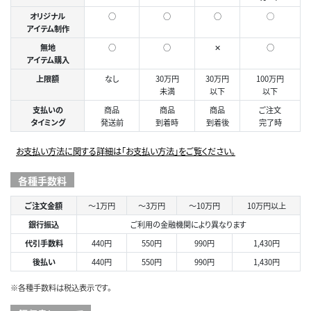
オリジナル
○
○
○
◯
アイテム制作
無地
○
○
✕
○
アイテム購入
上限額
なし
30万円
30万円
100万円
未満
以下
以下
支払いの
商品
商品
商品
ご注文
タイミング
発送前
到着時
到着後
完了時
お支払い方法に関する詳細は「お支払い方法」をご覧ください。
各種手数料
ご注文金額
～1万円
～3万円
～10万円
10万円以上
銀行振込
ご利用の金融機関により異なります
代引手数料
440円
550円
990円
1,430円
後払い
440円
550円
990円
1,430円
※各種手数料は税込表示です。