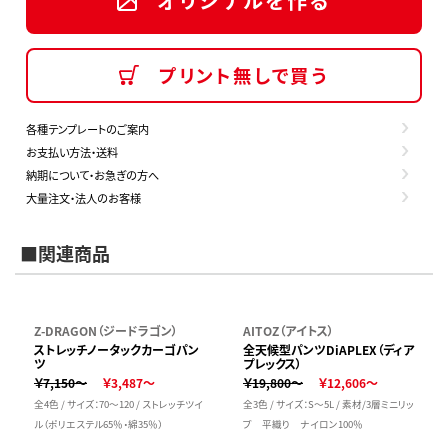
オリジナルを作る
プリント無しで買う
各種テンプレートのご案内
お支払い方法・送料
納期について・お急ぎの方へ
大量注文・法人のお客様
■関連商品
Z-DRAGON（ジードラゴン）
AITOZ（アイトス）
ストレッチノータックカーゴパン
全天候型パンツDiAPLEX（ディア
ツ
プレックス）
￥7,150～
￥3,487～
￥19,800～
￥12,606～
全4色 / サイズ：70～120 / ストレッチツイ
全3色 / サイズ：S～5L / 素材/3層ミニリッ
ル（ポリエステル65％・綿35％）
プ 平織り ナイロン100％