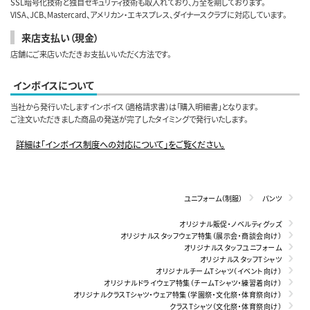
SSL暗号化技術と独自セキュリティ技術も取入れており、万全を期しております。
VISA、JCB、Mastercard、アメリカン・エキスプレス、ダイナースクラブに対応しています。
来店支払い（現金）
店舗にご来店いただきお支払いいただく方法です。
インボイスについて
当社から発行いたしますインボイス（適格請求書）は「購入明細書」となります。
ご注文いただきました商品の発送が完了したタイミングで発行いたします。
詳細は「インボイス制度への対応について」をご覧ください。
ユニフォーム（制服）
パンツ
オリジナル販促・ノベルティグッズ
オリジナルスタッフウェア特集（展示会・商談会向け）
オリジナルスタッフユニフォーム
オリジナルスタッフTシャツ
オリジナルチームTシャツ（イベント向け）
オリジナルドライウェア特集（チームTシャツ・練習着向け）
オリジナルクラスTシャツ・ウェア特集（学園祭・文化祭・体育祭向け）
クラスTシャツ（文化祭・体育祭向け）