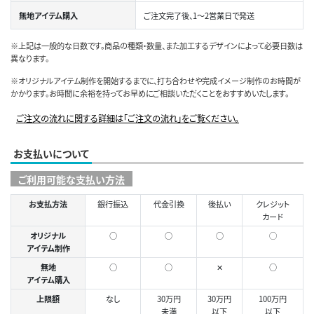
無地アイテム購入
ご注文完了後、1～2営業日で発送
※上記は一般的な日数です。商品の種類・数量、また加工するデザインによって必要日数は
異なります。
※オリジナルアイテム制作を開始するまでに、打ち合わせや完成イメージ制作のお時間が
かかります。お時間に余裕を持ってお早めにご相談いただくことをおすすめいたします。
ご注文の流れに関する詳細は「ご注文の流れ」をご覧ください。
お支払いについて
ご利用可能な支払い方法
お支払方法
銀行振込
代金引換
後払い
クレジット
カード
オリジナル
○
○
○
◯
アイテム制作
無地
○
○
✕
○
アイテム購入
上限額
なし
30万円
30万円
100万円
未満
以下
以下