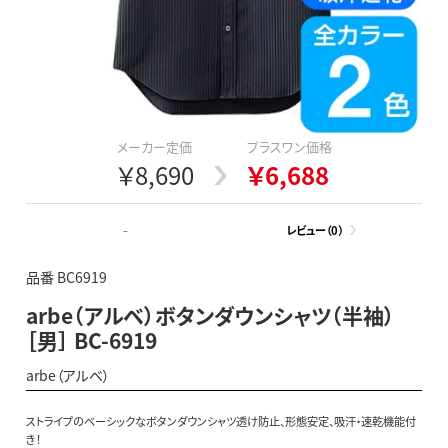
メーカー定価
プラスワン価格
￥8,690
￥6,688
-
レビュー（0）
品番 BC6919
arbe（アルベ）ボタンダウンシャツ（半袖）
［男］ BC-6919
arbe（アルベ）
ストライプのベーシックなボタンダウンシャツ透け防止、形態安定、吸汗・速乾機能付
き！