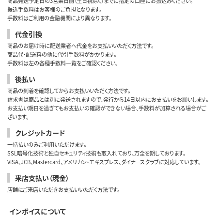
商品発送予定日の3営業日前（土日祝除く）までに指定の口座にお振込みください。
振込手数料はお客様のご負担となります。
手数料はご利用の金融機関により異なります。
代金引換
商品のお届け時に配送業者へ代金をお支払いいただく方法です。
商品代・配送料の他に代引手数料がかかります。
手数料は左の各種手数料一覧をご確認ください。
後払い
商品の到着を確認してからお支払いいただく方法です。
請求書は商品とは別に発送されますので、発行から14日以内にお支払いをお願いします。
お支払い期日を過ぎてもお支払いの確認ができない場合、手数料が加算される場合がご
ざいます。
クレジットカード
一括払いのみご利用いただけます。
SSL暗号化技術と独自セキュリティ技術も取入れており、万全を期しております。
VISA、JCB、Mastercard、アメリカン・エキスプレス、ダイナースクラブに対応しています。
来店支払い（現金）
店舗にご来店いただきお支払いいただく方法です。
インボイスについて