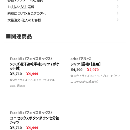
お支払い方法・送料
納期について・お急ぎの方へ
大量注文・法人のお客様
■関連商品
Face Mix（フェイスミックス）
arbe（アルベ）
メンズ吸汗速乾半袖シャツ (ポケ
シャツ（長袖）［兼用］
ット付)
￥4,290
￥2,970
￥6,710
￥4,444
全16色 / サイズ：SS～4L / ブロード（ポリ
全2色 / サイズ：S～4L / ポリエステル
エステル65％、綿35％）
65%、綿35%
Face Mix（フェイスミックス）
ユニセックスボタンダウン七分袖
シャツ
￥6,710
￥4,444