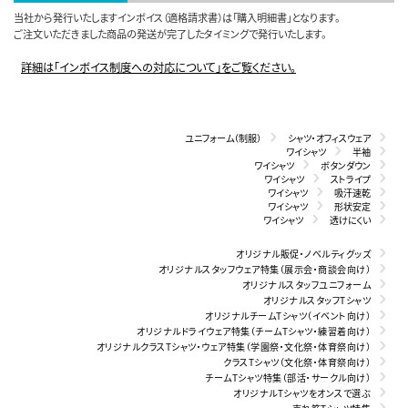
当社から発行いたしますインボイス（適格請求書）は「購入明細書」となります。
ご注文いただきました商品の発送が完了したタイミングで発行いたします。
詳細は「インボイス制度への対応について」をご覧ください。
ユニフォーム（制服）
シャツ・オフィスウェア
ワイシャツ
半袖
ワイシャツ
ボタンダウン
ワイシャツ
ストライプ
ワイシャツ
吸汗速乾
ワイシャツ
形状安定
ワイシャツ
透けにくい
オリジナル販促・ノベルティグッズ
オリジナルスタッフウェア特集（展示会・商談会向け）
オリジナルスタッフユニフォーム
オリジナルスタッフTシャツ
オリジナルチームTシャツ（イベント向け）
オリジナルドライウェア特集（チームTシャツ・練習着向け）
オリジナルクラスTシャツ・ウェア特集（学園祭・文化祭・体育祭向け）
クラスTシャツ（文化祭・体育祭向け）
チームTシャツ特集（部活・サークル向け）
オリジナルTシャツをオンスで選ぶ