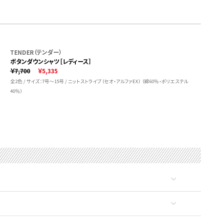
TENDER（テンダー）
ボタンダウンシャツ［レディース］
￥7,700
￥5,335
全2色 / サイズ：7号～15号 / ニットストライプ（セオ・アルファEX） （綿60％・ポリエステル
40％）