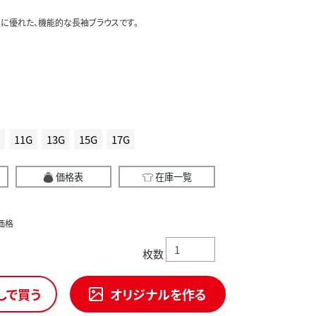
に優れた、機能的な長袖ブラウスです。
11G
13G
15G
17G
価格表
在庫一覧
価格
枚数
しで買う
オリジナルを作る