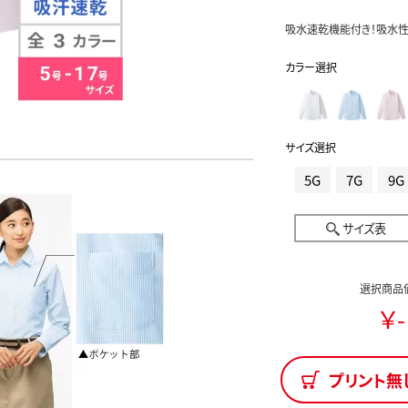
吸水速乾機能付き！吸水性
カラー選択
サイズ選択
5G
7G
9G
サイズ表
選択商品
￥-
プリント無