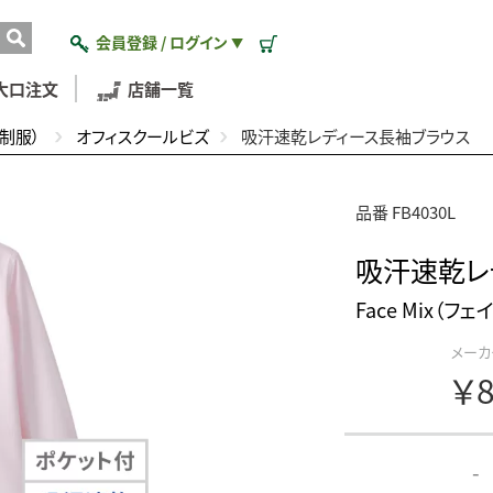
会員登録 / ログイン
▼
大口注文
店舗一覧
制服）
オフィスクールビズ
吸汗速乾レディース長袖ブラウス
品番 FB4030L
吸汗速乾レ
Face Mix（フ
メーカ
￥8
-