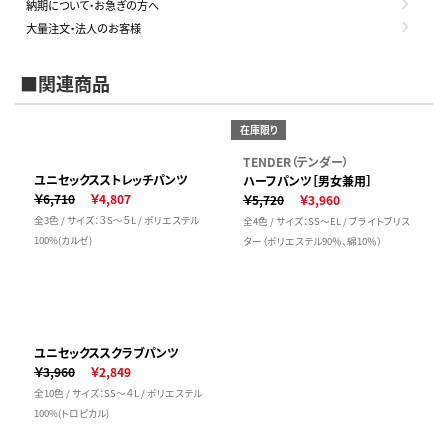
納期について・お急ぎの方へ
大量注文・法人のお客様
■関連商品
在庫限り
TENDER（テンダー）
ユニセックスストレッチパンツ
ハーフパンツ［男女兼用］
￥6,710
￥4,807
￥5,720
￥3,960
全3色 / サイズ：３S～５L / ポリエステル
全4色 / サイズ：SS～EL / ブライトブリス
100%(カルゼ)
ター（ポリエステル90％、綿10％）
ユニセックススクラブパンツ
￥3,960
￥2,849
全10色 / サイズ：SS～４L / ポリエステル
100%(トロピカル)