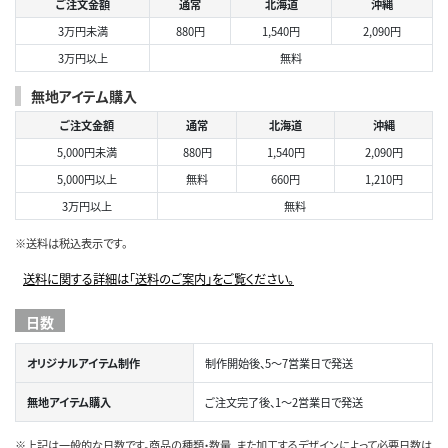
ご注文金額
通常
北海道
沖縄
3万円未満
880円
1,540円
2,090円
3万円以上
無料
無地アイテム購入
ご注文金額
通常
北海道
沖縄
5,000円未満
880円
1,540円
2,090円
5,000円以上
無料
660円
1,210円
3万円以上
無料
※送料は税込表示です。
送料に関する詳細は「送料のご案内」をご覧ください。
日数
オリジナルアイテム制作
制作開始後、5～7営業日で発送
無地アイテム購入
ご注文完了後、1～2営業日で発送
※上記は一般的な日数です。商品の種類・数量、また加工するデザインによって必要日数は