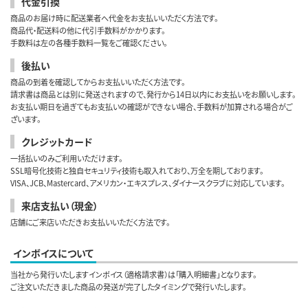
代金引換
商品のお届け時に配送業者へ代金をお支払いいただく方法です。
商品代・配送料の他に代引手数料がかかります。
手数料は左の各種手数料一覧をご確認ください。
後払い
商品の到着を確認してからお支払いいただく方法です。
請求書は商品とは別に発送されますので、発行から14日以内にお支払いをお願いします。
お支払い期日を過ぎてもお支払いの確認ができない場合、手数料が加算される場合がご
ざいます。
クレジットカード
一括払いのみご利用いただけます。
SSL暗号化技術と独自セキュリティ技術も取入れており、万全を期しております。
VISA、JCB、Mastercard、アメリカン・エキスプレス、ダイナースクラブに対応しています。
来店支払い（現金）
店舗にご来店いただきお支払いいただく方法です。
インボイスについて
当社から発行いたしますインボイス（適格請求書）は「購入明細書」となります。
ご注文いただきました商品の発送が完了したタイミングで発行いたします。