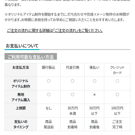
異なります。
※オリジナルアイテム制作を開始するまでに、打ち合わせや完成イメージ制作のお時間が
かかります。お時間に余裕を持ってお早めにご相談いただくことをおすすめいたします。
ご注文の流れに関する詳細は「ご注文の流れ」をご覧ください。
お支払いについて
ご利用可能な支払い方法
お支払方法
銀行振込
代金引換
後払い
クレジット
カード
オリジナル
○
○
○
◯
アイテム制作
無地
○
○
✕
○
アイテム購入
上限額
なし
30万円
30万円
100万円
未満
以下
以下
支払いの
商品
商品
商品
ご注文
タイミング
発送前
到着時
到着後
完了時