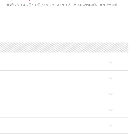
全7色 / サイズ：7号～17号 / トリコットストライプ ポリエステル90％ キュプラ10％