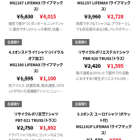
MS1167 LIFEMAX（ライフマック
MS1157 LIFEMAX（ライフマック
ス）
ス）
￥5,830
￥4,015
￥3,960
￥2,728
個性で差がつくダンボールニットTシャ
肉厚でタフなTシャツは、アウターとし
ツ。動きやすいストレッチ素材、抗菌防
ても存在感のある1枚。パッチポケット
臭加工もうれしいポイント。
が立体感を演出！
在庫限り
在庫限り
4.3オンスドライTシャツ（バイラル
リサイクルポリエステルTシャツ
オフ加工）
PBR-920 TRUSS（トラス）
MS1160 LIFEMAX（ライフマック
￥2,420
￥1,595
ス）
吸汗速乾＆UVカットで屋外での活動
￥1,595
￥1,100
におすすめ！再生ポリエステル100％
で作られた環境配慮型Tシャツです。
抗ウイルス、抗菌防臭、吸水速乾、UVカ
ットが付いた高機能Tシャツ。ニューノ
ーマルな時代に合った1枚。
在庫限り
在庫限り
リサイクルポリ天竺Tシャツ
5.3オンス ユーロTシャツ（ポケッ
PBT-921 TRUSS（トラス）
ト付)
￥2,750
￥1,892
MS1141P LIFEMAX（ライフマック
ス）
ドライTシャツなのにコットンのような
￥1,430
￥880