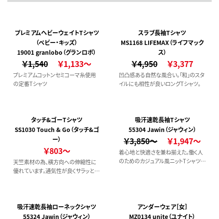
プレミアムヘビーウェイトTシャツ
スラブ長袖Tシャツ
（ベビー・キッズ）
MS1168 LIFEMAX（ライフマック
19001 granlobo（グランロボ）
ス）
￥1,540
￥1,133～
￥4,950
￥3,377
プレミアムコットンセミコーマ糸使用
凹凸感ある自然な風合い。「和」のスタ
の定番Tシャツ
イルにも相性が良いロングTシャツ。
タッチ&ゴーTシャツ
吸汗速乾長袖Tシャツ
SS1030 Touch & Go（タッチ&ゴ
55304 Jawin（ジャウィン）
ー）
￥3,850～
￥1,947～
￥803～
着心地と快適さを兼ね揃えた。働く人
のためのカジュアル風ニットTシャツ。
天竺素材の為、横方向への伸縮性に
【吸汗速乾】
優れています。通気性が良くサラッとし
た肌触りの良いTシャツです。
吸汗速乾長袖ローネックシャツ
アンダーウェア［女］
55324 Jawin（ジャウィン）
MZ0134 unite（ユナイト）