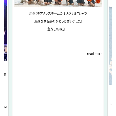
用途：チアダンスチームのオリジナルTシャツ
素敵な商品ありがとうございました!
型なし転写加工
read more
に何度
今回
 more