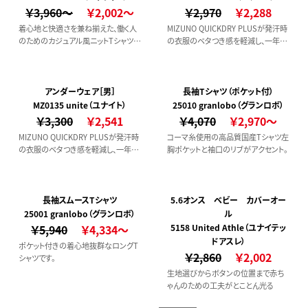
￥3,960～
￥2,002～
￥2,970
￥2,288
着心地と快適さを兼ね揃えた、働く人
MIZUNO QUICKDRY PLUSが発汗時
のためのカジュアル風ニットTシャツ。
の衣服のベタつき感を軽減し、一年中
【吸汗速乾】
爽やかな着心地。
アンダーウェア［男］
長袖Tシャツ（ポケット付）
MZ0135 unite（ユナイト）
25010 granlobo（グランロボ）
￥3,300
￥2,541
￥4,070
￥2,970～
MIZUNO QUICKDRY PLUSが発汗時
コーマ糸使用の高品質国産Tシャツ左
の衣服のベタつき感を軽減し、一年中
胸ポケットと袖口のリブがアクセント。
爽やかな着心地。
長袖スムースTシャツ
5.6オンス ベビー カバーオー
25001 granlobo（グランロボ）
ル
￥5,940
￥4,334～
5158 United Athle（ユナイテッ
ドアスレ）
ポケット付きの着心地抜群なロングT
￥2,860
￥2,002
シャツです。
生地選びからボタンの位置まで赤ち
ゃんのための工夫がとことん光る