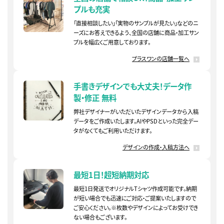
プルも充実
「直接相談したい」「実物のサンプルが見たい」などのニ
ーズにお答えできるよう、全国の店舗に商品・加工サン
プルを幅広くご用意しております。
プラスワンの店舗一覧へ
手書きデザインでも大丈夫！
データ作
製・修正 無料
弊社デザイナーがいただいたデザインデータから入稿
データをご作成いたします。AIやPSDといった完全デー
タがなくてもご利用いただけます。
デザインの作成・入稿方法へ
最短1日！超短納期対応
最短1日発送でオリジナルTシャツ作成可能です。納期
が短い場合でも迅速にご対応・ご提案いたしますので
ご安心ください。※枚数やデザインによってお受けでき
ない場合もございます。