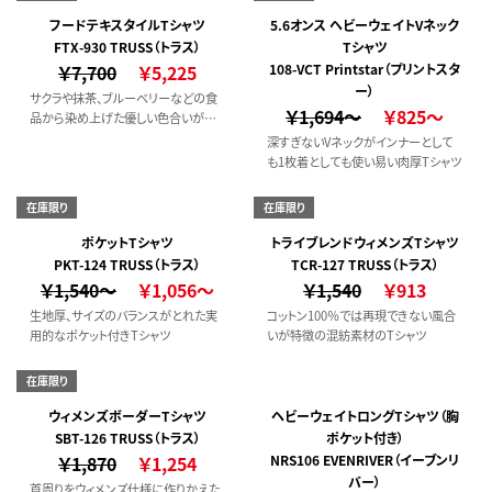
フードテキスタイルTシャツ
5.6オンス ヘビーウェイトVネック
FTX-930 TRUSS（トラス）
Tシャツ
￥7,700
￥5,225
108-VCT Printstar（プリントスタ
ー）
サクラや抹茶、ブルーベリーなどの食
￥1,694～
￥825～
品から染め上げた優しい色合いが特
長。食品廃棄物を染料として再活用し
深すぎないVネックがインナーとして
た、環境にも優しいTシャツ。
も1枚着としても使い易い肉厚Tシャツ
在庫限り
在庫限り
ポケットTシャツ
トライブレンドウィメンズTシャツ
PKT-124 TRUSS（トラス）
TCR-127 TRUSS（トラス）
￥1,540～
￥1,056～
￥1,540
￥913
生地厚、サイズのバランスがとれた実
コットン100％では再現できない風合
用的なポケット付きTシャツ
いが特徴の混紡素材のTシャツ
在庫限り
ウィメンズボーダーTシャツ
ヘビーウェイトロングTシャツ（胸
SBT-126 TRUSS（トラス）
ポケット付き）
￥1,870
￥1,254
NRS106 EVENRIVER（イーブンリ
バー）
首周りをウィメンズ仕様に作りかえた