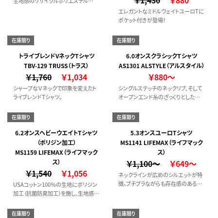
生地感のリサイクルポリエステル
100％Tシャツ。
エレガントなミドルウェイトユーロTに
ポケット付きが登場！
在庫限り
在庫限り
トライブレンドVネックTシャツ
6.0オンスクラシックＴシャツ
TBV-129 TRUSS（トラス）
AS1301 ALSTYLE（アルスタイル）
￥1,760
￥1,034
￥880～
シャープなＶネックで印象を変えたト
シングルステッチのネックリブ、そして
ライブレンドＴシャツ。
オープンエンド糸のざっくりとした質
感が「アメリカ感満載」のTシャツ
在庫限り
在庫限り
6.2オンスヘビーウエイトTシャツ
5.3オンスユーロTシャツ
（ポリジン加工）
MS1141 LIFEMAX（ライフマック
MS1159 LIFEMAX（ライフマック
ス）
ス）
￥1,100～
￥649～
￥1,540
￥1,056
ネックラインが広めのシルエットが特
徴。プチプラながらも存在感のある一
USAコットン100％の生地にポリジン
枚になります。
加工（抗菌防臭加工）を施し、生地感、
スタイルにもこだわったヘビーウエイ
トTシャツ。
在庫限り
在庫限り