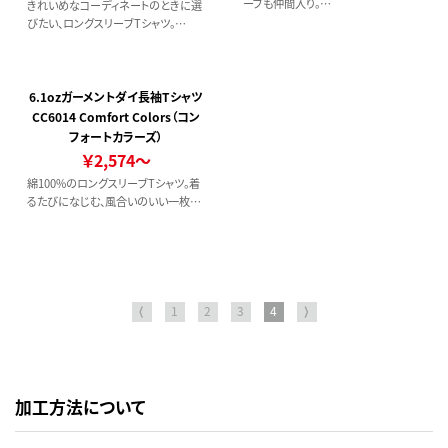
ーブも仲間入り。
きれいめなコーディネートのときに選
タフな生地感でデイリー使いにも最
びたい、ロングスリーブTシャツ。
適。
「コンパクトコーマ糸」を使用したなめ
横割り仕様
らかな生地で、上質な雰囲気が漂いま
【育てる1枚】この商品は「製品染め（ピ
す.
グメントダイ）」を施しているため、洗濯
サイジングは袖まわりをゆったりさせ、
6.1ozガーメントダイ長袖Tシャツ
を繰り返すほどにヴィンテージのよう
身丈と身幅を絶妙なバランスになるよ
CC6014 Comfort Colors（コン
な味わい深い風合いへと変化します。
う調整しているので、一枚でもスタイリ
フォートカラーズ）
使い捨てではない、自分だけの1枚に
ングの主役に。
￥2,574～
育てる過程をお楽しみください。
首まわりのステッチはオーバーロック
綿100%のロングスリーブTシャツ。着
のみのミニマル仕様、袖リブは2.1イン
るたびになじむ、風合いのいい一枚。
チのしっかり長めの設計で、今の気分
【POINT】・丸胴タイプ・襟ダブルステッ
にぴったりなロングスリーブに仕上げ
チ・袖リブタイプ
ました。
⟨
1
2
3
4
⟩
加工方法について