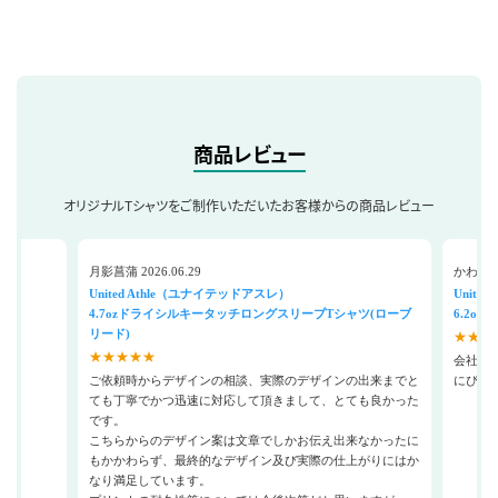
商品レビュー
オリジナルTシャツをご制作いただいたお客様からの商品レビュー
月影菖蒲 2026.06.29
かわい 20
United Athle（ユナイテッドアスレ）
Unite
4.7ozドライシルキータッチロングスリーブTシャツ(ローブ
6.2o
リード)
★★★
★★★★★
会社の
ご依頼時からデザインの相談、実際のデザインの出来までと
にぴっ
ても丁寧でかつ迅速に対応して頂きまして、とても良かった
です。
こちらからのデザイン案は文章でしかお伝え出来なかったに
もかかわらず、最終的なデザイン及び実際の仕上がりにはか
なり満足しています。