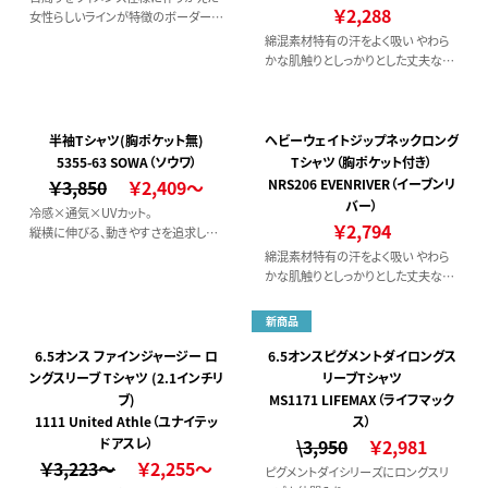
￥2,288
女性らしいラインが特徴のボーダーT
シャツです。
綿混素材特有の汗をよく吸い やわら
かな肌触りとしっかりとした丈夫な素
材感が人気のTシャツです。
半袖Tシャツ(胸ポケット無)
ヘビーウェイトジップネックロング
5355-63 SOWA（ソウワ）
Tシャツ（胸ポケット付き）
￥3,850
￥2,409～
NRS206 EVENRIVER（イーブンリ
バー）
冷感×通気×UVカット。
￥2,794
縦横に伸びる、動きやすさを追求した
高いストレッチ性
綿混素材特有の汗をよく吸い やわら
機能性を備えた綿100％Tシャツ。
かな肌触りとしっかりとした丈夫な素
UVカット率95％以上、UPF50+で、紫外
材感が人気のジップネック長袖Tシャ
線を防止
ツです。
新商品
不快なニオイを軽減するデオドラント
テープ付き
6.5オンス ファインジャージー ロ
6.5オンスピグメントダイロングス
男女問わず着用できる幅広いサイズ
ングスリーブ Tシャツ (2.1インチリ
リーブTシャツ
展開・レディースサイズ対応商品
ブ)
MS1171 LIFEMAX（ライフマック
1111 United Athle（ユナイテッ
ス）
ドアスレ）
\3,950
￥2,981
￥3,223～
￥2,255～
ピグメントダイシリーズにロングスリ