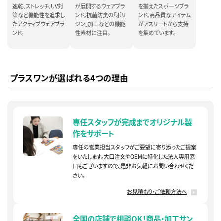
速乾、ストレッチ、UV対
が展開するウェアブラ
を揃えたスポーツブラ
策など機能性を追求し
ンド。抗菌防臭の「ポリ
ンド。高品質なアイテム
たアクティブウェアブラ
ジン」加工などの機能
がアスリートから支持
ンド。
性素材に注目。
を集めています。
プラスワンが選ばれる4つの理由
専任スタッフが完成まで
オリジナル製
作をサポート
専任の営業担当スタッフがご要望に寄り添ったご提案
をいたします。大口注文やOEMに特化した法人専用窓
口もございますので、是非お気軽にお問い合わせくだ
さい。
お見積もり・ご依頼方法へ
全国の店舗で相談OK！
商品・加工サン