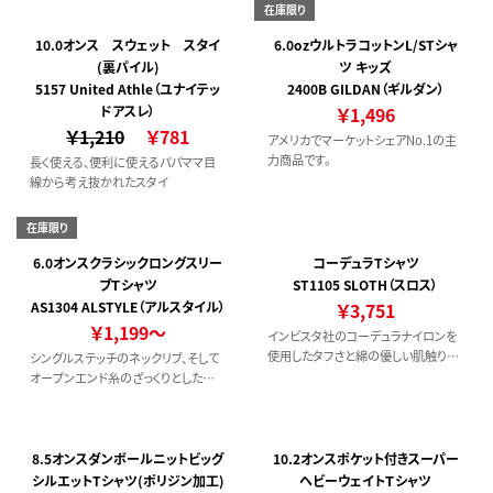
在庫限り
10.0オンス スウェット スタイ
6.0ozウルトラコットンL/STシャ
(裏パイル)
ツ キッズ
5157 United Athle（ユナイテッ
2400B GILDAN（ギルダン）
ドアスレ）
￥1,496
￥1,210
￥781
アメリカでマーケットシェアNo.1の主
力商品です。
長く使える、便利に使えるパパママ目
線から考え抜かれたスタイ
在庫限り
6.0オンスクラシックロングスリー
コーデュラTシャツ
ブＴシャツ
ST1105 SLOTH（スロス）
AS1304 ALSTYLE（アルスタイル）
￥3,751
￥1,199～
インビスタ社のコーデュラナイロンを
使用したタフさと綿の優しい肌触りを
シングルステッチのネックリブ、そして
兼ね備えたTシャツ。
オープンエンド糸のざっくりとした質
感が「アメリカ感満載」のTシャツ
8.5オンスダンボールニットビッグ
10.2オンスポケット付きスーパー
シルエットTシャツ(ポリジン加工)
ヘビーウェイトＴシャツ