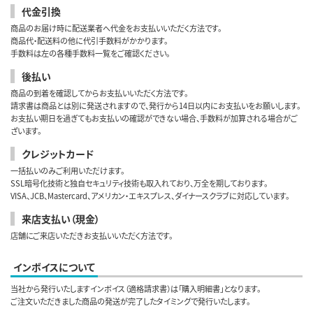
代金引換
商品のお届け時に配送業者へ代金をお支払いいただく方法です。
商品代・配送料の他に代引手数料がかかります。
手数料は左の各種手数料一覧をご確認ください。
後払い
商品の到着を確認してからお支払いいただく方法です。
請求書は商品とは別に発送されますので、発行から14日以内にお支払いをお願いします。
お支払い期日を過ぎてもお支払いの確認ができない場合、手数料が加算される場合がご
ざいます。
クレジットカード
一括払いのみご利用いただけます。
SSL暗号化技術と独自セキュリティ技術も取入れており、万全を期しております。
VISA、JCB、Mastercard、アメリカン・エキスプレス、ダイナースクラブに対応しています。
来店支払い（現金）
店舗にご来店いただきお支払いいただく方法です。
インボイスについて
当社から発行いたしますインボイス（適格請求書）は「購入明細書」となります。
ご注文いただきました商品の発送が完了したタイミングで発行いたします。