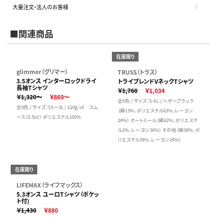
大量注文・法人のお客様
■関連商品
在庫限り
glimmer（グリマー）
TRUSS（トラス）
3.5オンス インターロックドライ
トライブレンドVネックTシャツ
長袖Tシャツ
￥1,760
￥1,034
￥1,320～
￥869～
全6色 / サイズ：S-XL / ヘザーブラック
全8色 / サイズ：SS～3L / 120g/㎡ スム
（綿13%、ポリエステル63%、レーヨン
ース（3.5oz） ポリエステル100%
24%） オートミール（綿62%、ポリエステ
ル2%、レーヨン36%） その他（綿38%、ポ
リエステル38%、レーヨン24%）
在庫限り
LIFEMAX（ライフマックス）
5.3オンス ユーロTシャツ（ポケッ
ト付)
￥1,430
￥880