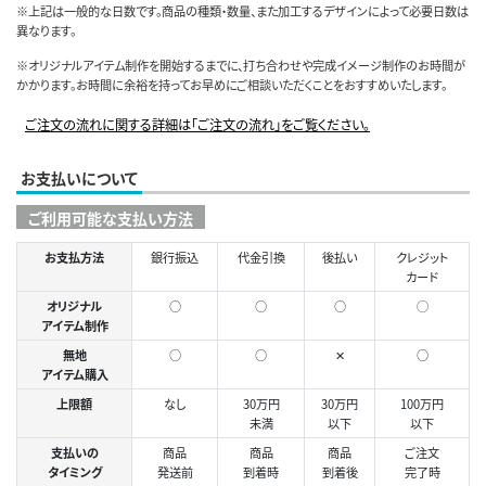
※上記は一般的な日数です。商品の種類・数量、また加工するデザインによって必要日数は
異なります。
※オリジナルアイテム制作を開始するまでに、打ち合わせや完成イメージ制作のお時間が
かかります。お時間に余裕を持ってお早めにご相談いただくことをおすすめいたします。
ご注文の流れに関する詳細は「ご注文の流れ」をご覧ください。
お支払いについて
ご利用可能な支払い方法
お支払方法
銀行振込
代金引換
後払い
クレジット
カード
オリジナル
○
○
○
◯
アイテム制作
無地
○
○
✕
○
アイテム購入
上限額
なし
30万円
30万円
100万円
未満
以下
以下
支払いの
商品
商品
商品
ご注文
タイミング
発送前
到着時
到着後
完了時