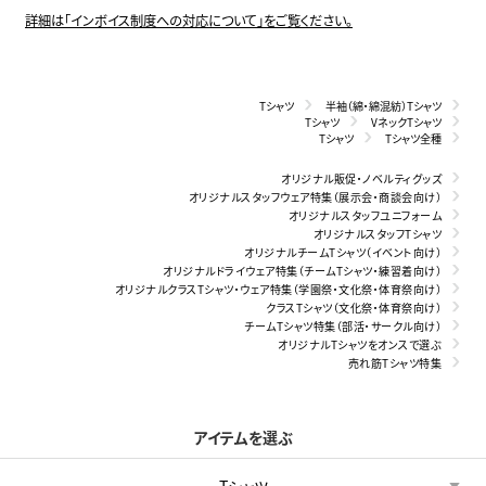
詳細は「インボイス制度への対応について」をご覧ください。
Tシャツ
半袖（綿・綿混紡）Tシャツ
Tシャツ
VネックTシャツ
Tシャツ
Tシャツ全種
オリジナル販促・ノベルティグッズ
オリジナルスタッフウェア特集（展示会・商談会向け）
オリジナルスタッフユニフォーム
オリジナルスタッフTシャツ
オリジナルチームTシャツ（イベント向け）
オリジナルドライウェア特集（チームTシャツ・練習着向け）
オリジナルクラスTシャツ・ウェア特集（学園祭・文化祭・体育祭向け）
クラスTシャツ（文化祭・体育祭向け）
チームTシャツ特集（部活・サークル向け）
オリジナルTシャツをオンスで選ぶ
売れ筋Tシャツ特集
アイテムを選ぶ
Tシャツ