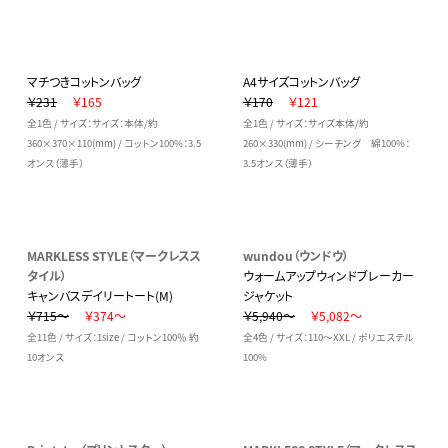
マチつきコットンバッグ
A4サイズコットンバッグ
￥231
￥165
￥170
￥121
全1色 / サイズ：サイズ：本体/約
全1色 / サイズ：サイズ本体/約
360×370×110(mm) / コットン100%：3.5
260×330(mm) / シーチング 綿100%：
オンス（薄手）
3.5オンス（薄手）
MARKLESS STYLE（マークレスス
wundou（ウンドウ）
タイル）
ウォームアップウィンドブレーカー
キャンバスデイリートート(M)
ジャケット
￥715～
￥374～
￥5,940～
￥5,082～
全11色 / サイズ：1size / コットン100％ 約
全4色 / サイズ：110～XXL / ポリエステル
10オンス
100%