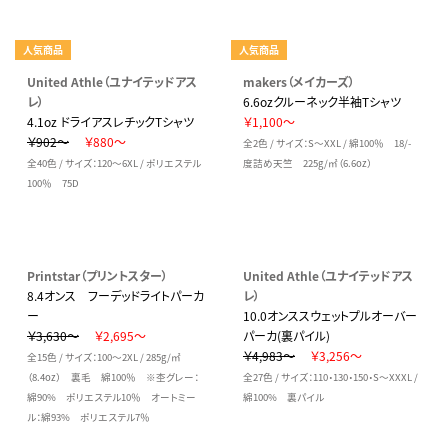
人気商品
人気商品
United Athle（ユナイテッドアス
makers（メイカーズ）
レ）
6.6ozクルーネック半袖Tシャツ
4.1oz ドライアスレチックTシャツ
￥1,100～
￥902～
￥880～
全2色 / サイズ：S～XXL / 綿100％ 18/-
全40色 / サイズ：120～6XL / ポリエステル
度詰め天竺 225g/㎡（6.6oz）
100％ 75D
Printstar（プリントスター）
United Athle（ユナイテッドアス
8.4オンス フーデッドライトパーカ
レ）
ー
10.0オンススウェットプルオーバー
￥3,630～
￥2,695～
パーカ(裏パイル)
￥4,983～
￥3,256～
全15色 / サイズ：100～2XL / 285g/㎡
（8.4oz） 裏毛 綿100％ ※杢グレー：
全27色 / サイズ：110・130・150・S～XXXL /
綿90% ポリエステル10％ オートミー
綿100% 裏パイル
ル：綿93% ポリエステル7％