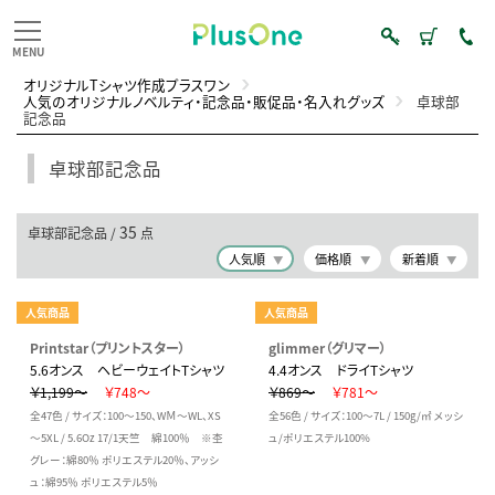
オリジナルTシャツ作成プラスワン
人気のオリジナルノベルティ・記念品・販促品・名入れグッズ
卓球部
記念品
卓球部記念品
35
卓球部記念品 /
点
人気順
価格順
新着順
人気商品
人気商品
Printstar（プリントスター）
glimmer（グリマー）
5.6オンス ヘビーウェイトTシャツ
4.4オンス ドライTシャツ
￥1,199～
￥748～
￥869～
￥781～
全47色 / サイズ：100～150、WＭ～WL、XS
全56色 / サイズ：100～7L / 150g/㎡ メッシ
～5XL / 5.6Oz 17/1天竺 綿100％ ※杢
ュ/ポリエステル100%
グレー：綿80％ ポリエステル20％、アッシ
ュ：綿95％ ポリエステル5％