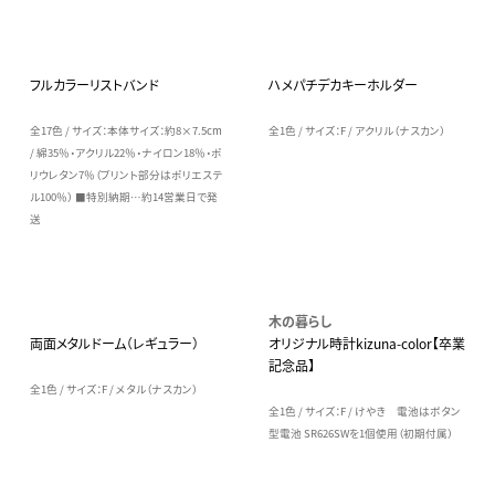
フルカラーリストバンド
ハメパチデカキーホルダー
全17色 / サイズ：本体サイズ：約8×7.5cm
全1色 / サイズ：F / アクリル（ナスカン）
/ 綿35％・アクリル22％・ナイロン18％・ポ
リウレタン7％（プリント部分はポリエステ
ル100％） ■特別納期…約14営業日で発
送
木の暮らし
両面メタルドーム（レギュラー）
オリジナル時計kizuna-color【卒業
記念品】
全1色 / サイズ：F / メタル（ナスカン）
全1色 / サイズ：F / けやき 電池はボタン
型電池 SR626SWを1個使用（初期付属）