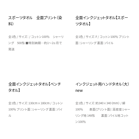
スポーツタオル 全面プリント（染
全面インクジェットタオル【スポー
料）
ツタオル】
全1色 / サイズ： / コットン100％ シャーリ
全1色 / サイズ：F / コットン100％ プリント
ング 500匁 ■特別納期…約1～2ヶ月で
面：シャーリング 裏面：パイル
発送
全面インクジェットタオル【ベンチ
インクジェット用ハンドタオル（大）
タオル】
new
全1色 / サイズ：130cm×180cm / コットン
全1色 / サイズ：約340×340（mm） / 綿
100％ プリント面：シャーリング 裏面：パイ
100％ 表面(プリント面)：高密度シャー
ル
リング地 148匁 裏面：パイル地コット
ン100％