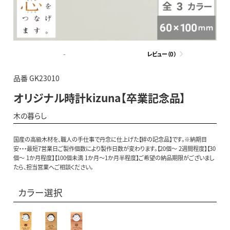
-
レビュー（0）
品番 GK23010
オリジナル時計kizuna【卒業記念品】
木の暮らし
国産の高級木材を、職人の手仕事で丹念に仕上げた【絆の記念品】です。※納期目
安・・・最短7営業日ご製作個数により製作日数が変わります。【20個～ 2週間程度】【30
個～ 1か月程度】【100個未満 1か月～1か月半程度】ご希望の納品期限がございまし
たら、担当営業へご相談ください。
カラー選択