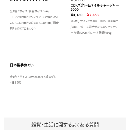
コンパクトモバイルチャージャー
5000
全1色 / サイズ：製品サイズ：（A4）
￥4,180
￥2,453
310×220mm/（B5）271×193mm/（A5）
全5色 / サイズ：W50×H100×D13（mm）
220×153mm/（A6）158×110mm / 国産
/ ABS 他 ※最大出力2.0A、バッテリ
ＰＰ（ポリプロピレン）
ー容量5000mAh、本体重量約91g、
日本製手ぬぐい
全1色 / サイズ：90㎝×35㎝ / 綿100％
（日本製）
雑貨・生活に関するよくある質問