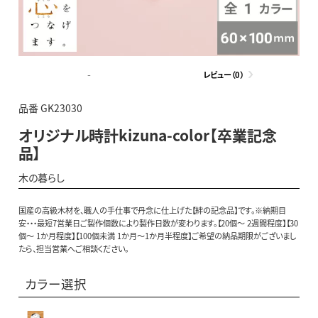
-
レビュー（0）
品番 GK23030
オリジナル時計kizuna-color【卒業記念
品】
木の暮らし
国産の高級木材を、職人の手仕事で丹念に仕上げた【絆の記念品】です。※納期目
安・・・最短7営業日ご製作個数により製作日数が変わります。【20個～ 2週間程度】【30
個～ 1か月程度】【100個未満 1か月～1か月半程度】ご希望の納品期限がございまし
たら、担当営業へご相談ください。
カラー選択