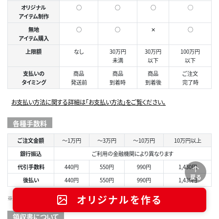
オリジナル
○
○
○
◯
アイテム制作
無地
○
○
✕
○
アイテム購入
上限額
なし
30万円
30万円
100万円
未満
以下
以下
支払いの
商品
商品
商品
ご注文
タイミング
発送前
到着時
到着後
完了時
お支払い方法に関する詳細は「お支払い方法」をご覧ください。
各種手数料
ご注文金額
～1万円
～3万円
～10万円
10万円以上
銀行振込
ご利用の金融機関により異なります
代引手数料
440円
550円
990円
1,430円
戻る
後払い
440円
550円
990円
1,430円
オリジナルを作る
※各種手数料は税込表示です。
領収書について