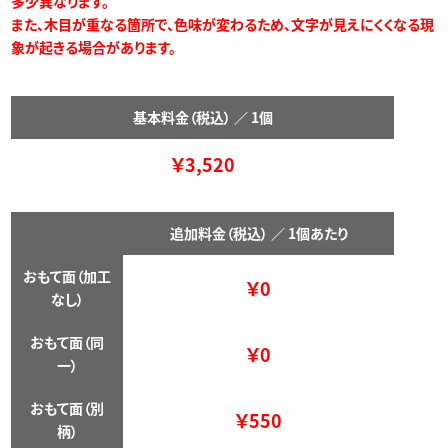
多少異なります。
また、木目が重なる箇所で、色味が変わるため、文字が見えにくくなる現
象が起きる場合があります。
基本料金（税込）
／ 1個
￥3,520
追加料金
（税込）
／
1個あたり
おもて面（加工
￥0
なし）
おもて面（同
￥0
一）
おもて面（別
￥550
柄）