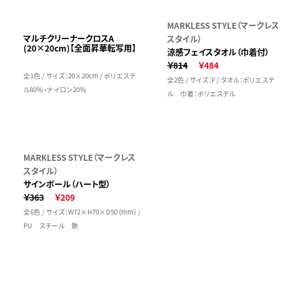
MARKLESS STYLE（マークレス
マルチクリーナークロスA
スタイル）
(20×20cm)【全面昇華転写用】
涼感フェイスタオル（巾着付）
￥814
￥484
全1色 / サイズ：20×20cm / ポリエステ
全2色 / サイズ：F / タオル：ポリエステ
ル80％・ナイロン20％
ル 巾着：ポリエステル
MARKLESS STYLE（マークレス
スタイル）
サインボール（ハート型）
￥363
￥209
全6色 / サイズ：W72×H70×D50（mm） /
PU スチール 鉄